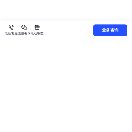
业务咨询
电话客服
微信咨询
活动权益
关
于
智
7*24小时服务
企业支持计划
ICP备案中心
建议与反馈
能
云
热门产品
百
云服务器
域名服务
商标注册
度
智
云虚拟主机
弹性公网IP
轻量应用服务器
能
云
文字识别
内容分发网络
人脸与人体识别
2.0
对象存储
SSL证书
超级链BaaS平台
云
智
技
快速入口
术