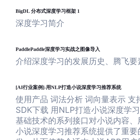
深度
学习
BigDL 分布式
框架 1
深度
学习
简介
深度
学习
PaddlePaddle
实战之图像导入
介绍
深度
学习
的发展历史、腾飞要
深度
学习
[AI行业案例]-用NLP打造小说
推荐系统
使用产品 词法分析 词向量表示 支持
SDK下载 用NLP打造小说
深度
学习
基础技术的系列接口对小说内容、
小说
深度
学习
推荐系统提供了重要