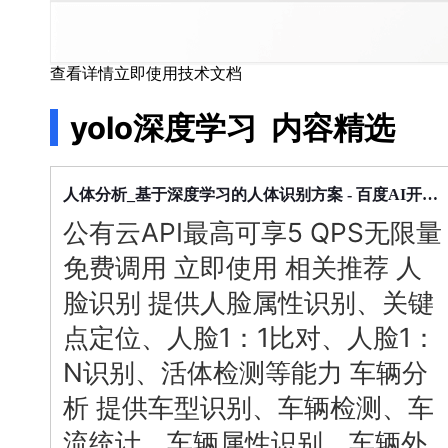
用
商
店
查看详情
立即使用
技术文档
企
业
yolo深度学习
内容精选
服
务
云
市
深度
学习
人体分析_基于
的人体识别方案 - 百度AI开放平台
场
公有云API最高可享5 QPS无限量
合
作
免费调用 立即使用 相关推荐 人
与
生
脸识别 提供人脸属性识别、关键
态
点定位、人脸1：1比对、人脸1：
开
发
N识别、活体检测等能力 车辆分
者
析 提供车型识别、车辆检测、车
服
务
流统计、车辆属性识别、车辆外