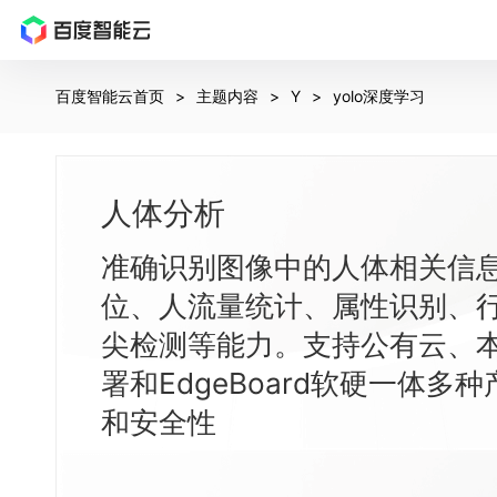
最
新
百度智能云首页
主题内容
Y
yolo深度学习
活
动
产
品
人体分析
解
决
准确识别图像中的人体相关信
方
案
位、人流量统计、属性识别、
千
尖检测等能力。支持公有云、
帆
社
署和EdgeBoard软硬一体
区
AI
和安全性
原
生
应