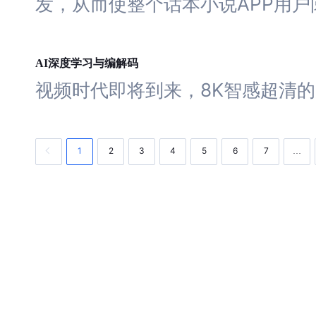
发，从而使整个话本小说APP用户
深度
学习
AI
与编解码
视频时代即将到来，8K智感超清
1
2
3
4
5
6
7
…