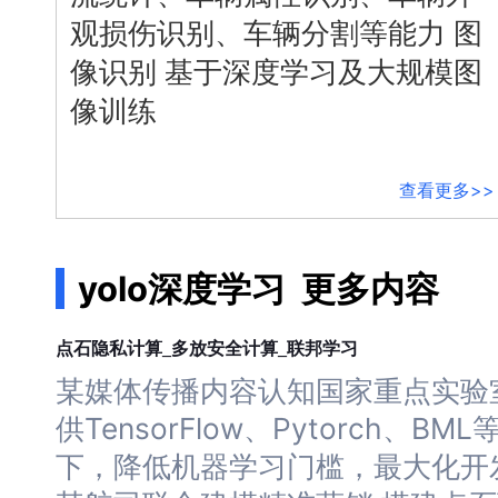
与
支
观损伤识别、车辆分割等能力 图
持
像识别 基于
深度
学习
及大规模图
了
解
像训练
智
能
云
查看更多>>
备
案
文
档
yolo深度学习
更多内容
管
理
控
学习
点石隐私计算_多放安全计算_联邦
制
某媒体传播内容认知国家重点实验
台
供TensorFlow、Pytorch、BM
下，降低机器
学习
门槛，最大化开