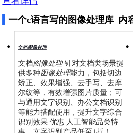
查看详情
店
企
业
一个c语言写的图像处理库
内
服
务
云
市
场
文档
图像
处理
合
作
文档
图像
处理
针对文档类场景提
与
生
供多种
图像
处理
能力，包括切边
态
矫正、效果增强、去手写、去摩
开
发
尔纹等，有效增强图片质量；可
者
服
与通用文字识别、办公文档识别
务
等能力搭配使用，提升文字综合
与
支
识别效果 优惠 人工智能品类特
持
惠，文字识别产品低至1折！
了