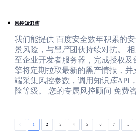
风控知识
库
我们能提供 百度安全数年积累的
景风险，与黑
产
团伙持续对抗。 相
至企业开发者服务器，完成授权及
擎将定期拉取最新的黑产情报，并支持
端采集风控参数，调用知识
库
AP
险等级。 您的专属风控顾问 免费
1
2
3
4
5
6
7
…