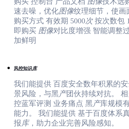
购买 控制台 产品文档
图像
技术选
速去噪，优化
图像
纹理细节，使画
购买方式 有效期 5000
次
按次数包 1
即购买
图像
对比度增强 智能调整
加鲜明
风控知识
库
我们能提供 百度安全数年积累的
景风险，与黑
产
团伙持续对抗。 相
控蓝军评测 业务痛点 黑
产
库规模
能力。 我们能提供 基于百度体系
报
库
，助力企业完善风险感知。