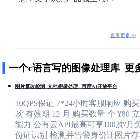
解
智
能
云
备
查看更多>>
案
文
档
管
理
一个c语言写的图像处理库
更
控
制
台
图片篡改检测_文档
图像
处理
- 百度AI开放平台
10QPS保证 7*24小时客服响应 购
次
有效期 12 月 购买数量 个 ¥
能力 公有云API最高可享100
次
/月
份证识别 检测并告警身份证图片