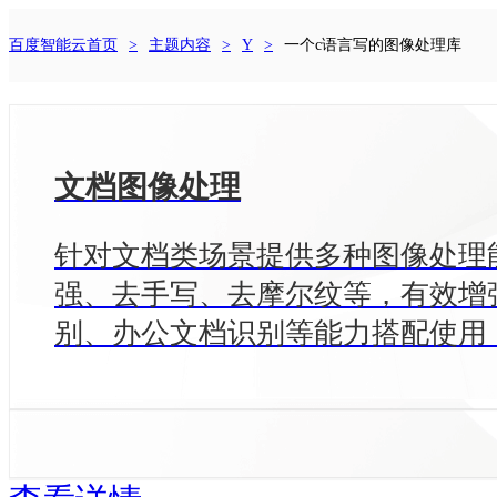
最
百度智能云首页
主题内容
Y
一个c语言写的图像处理库
新
活
动
产
品
解
文档图像处理
决
方
案
针对文档类场景提供多种图像处理
千
强、去手写、去摩尔纹等，有效增
帆
社
别、办公文档识别等能力搭配使用
区
AI
原
生
应
用
商