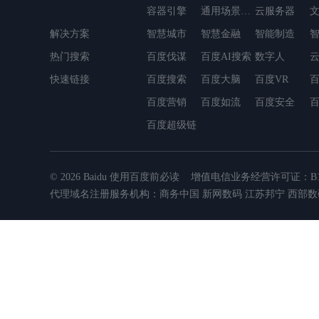
容器引擎
通用场景OCR
云服务器
解决方案
MapReduce
智慧城市
智慧金融
简单消息服务
智能制造
轻量应用服务器
热门搜索
百度伐谋
数据仓库Palo
百度AI搜索
容器镜像服务
数字人
云数据库DocDB
快速链接
百度搜索
百度大脑
百度VR
百
百度营销
百度如流
百度安全
百度超级链
© 2026 Baidu
使用百度前必读
增值电信业务经营许可证：B1.B2
代理域名注册服务机构：商务中国 新网数码 江苏邦宁 西部数