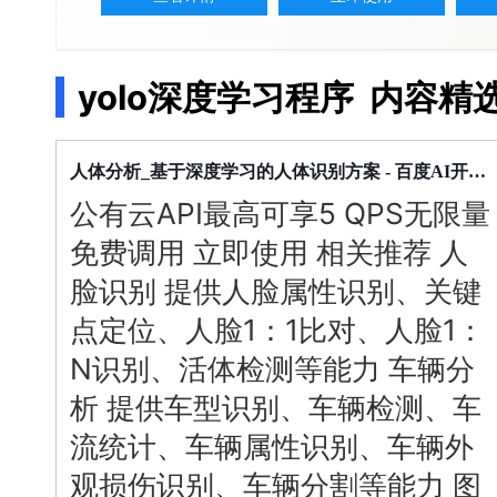
配备GPU的云端服务器
ERNIE X1.1
语音识别
ERNIE 5.0-正式版
网络
数据库
营销服务
安全服务
最佳实践
原生全模态大模型，基础能力全面升级
轻量应用服务器
大数据
容器
人脸识别
行业智能
企业应用
yolo深度学习程序
内容精
PaddleOCR-VL
ERNIE 4.5 Turbo VL
安全
CDN与边缘
文字识别
全新多模理解模型，图片理解、创作、翻译、代码等能力显著
分析决策
公司服务
管理运维
混合云
对象存储BOS
图像识别
稳定、安全、高效、高可
深度
学习
操作系统
人体分析_基于
的人体识别方案 - 百度AI开放平台
智能办公
人工智能
公有云API最高可享5 QPS无限量
ARM云
弹性公网IP
MCP及Agent开发
应用产品
生活休闲
API商城
免费调用 立即使用 相关推荐 人
智能应用
行业应用
MCP组件
精选Agent
脸识别 提供人脸属性识别、关键
视频云平台
企业服务
百度云手机
聚合优质工具与MCP服务
官方能力直达，快速体验
点定位、人脸1：1比对、人脸1：
地图服务
百度搜索
全能AI助手
N识别、活体检测等能力 车辆分
25年搜索沉淀，权威高质多模态信源
析 提供车型识别、车辆检测、车
百度百科
深度研究Agent
流统计、车辆属性识别、车辆外
超3000万全行业词条，800万用户共吸纳
观损伤识别、车辆分割等能力 图
智能生成PPT
百度AI搜索