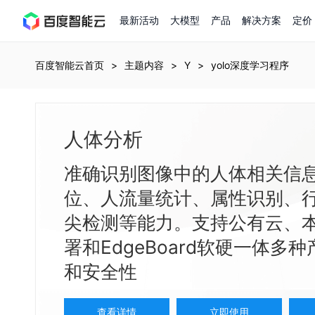
最新活动
大模型
产品
解决方案
定价
查看全部活动
进入千帆大模型平台
百度智能云全部产品
全部解决方案
了解定价
文档与社区
了解合作伙伴体系
进入服务与支持
云智一体3.0
百度智能云首页
主题内容
Y
yolo深度学习程序
AI应用与智能体
精选活动
价格计算器
文档
关于合作伙伴
基础服务
市场活动
成为合作伙伴
增值服务-百度智能云知
最佳实践
价格详情
开发者资源
优惠上云
新手专享
上云领万
百度千帆
人体分析
精选推荐
精选推荐
自由搭配产品组合，轻松预估成本
了解定价模式，合理选择
Hermes Agent应用部
百度千帆·大模型服务及Agent开发平台
我们的伙伴体系
代理销售伙伴
千帆AI应用开发者中心
以Agent为核心的一站式企业级大模型服务平台
云服务器品类特惠
新客限时体验
自助工具
2026 百度AI开发者大会
大模型专家服务
智能中国 | 数字化转型进行
DuClaw
行业解决方案
人工智能
准确识别图像中的人体相关信
云服务器2核4G低至39元/年
企业数字员工9.9
提供常见使用问题快速解决通道
开启「万物一体」新纪元
提供常见使用问题快速解决通道
联合央视聚焦企业数字化转型
一键部署DuClaw，零门
通用解决方案
百度伐谋
查询合作伙伴
解决方案销售伙伴
SDK中心
百度千帆
智能应用
位、人流量统计、属性识别、
免费试用体验馆
文心大模型
企业专享权益
解决方案实践
智能助手
文心 Moment 大会
云专家服务
智能中国 | 标杆案例
云服务器 BCC
10分钟快速部署OpenC
客悦
优秀伙伴展示
技术合作伙伴
API平台
智能体
语音技术
尖检测等能力。支持公有云、
注册并完成实名认证，立即体验热门产品
权益礼包至高可减6
提供常见使用问题快速解决通道
文心大模型 5.0 正式版上线
一对一定制化支持服务
云智一体赋能千行百业
安全稳定，提供高弹性的
图像技术
文字识别
ERNIE 4.5 Turbo
ERNIE 5.1
快速搭建与AI Workf
数字员工-营销内容创作
精品案例展示
服务伙伴
示例代码中心
署和EdgeBoard软硬一体
人工智能热销榜
云推广大使限
工单服务
企业支持计划
搜索能力登顶国内，预训练成本仅为业界6%
百度网盘企业版
人脸与人体
语言与知识
搭建私有知识库与AI
新购1元，AI能力引擎量包低至75折
和安全性
推荐新客下单返利
数字员工-组件开放平台
7 × 24 小时在线提供服务
复杂业务专属支持
AI原生应用商店
云市场
新手入门
ERNIE X1 Turbo
DeepSeek-V4
云计算
搭建官网在线客服与
大模型增值服务上新
免费大模型课
云服务器BCC
具备更长的思维链，更
结构创新和超高上下文效率、Agent 能力得到专项优化
GPU云服务器
特惠榜单
网站建设
入门指南
计算
存储
查看详情
立即使用
工信部教考中心大模型证书6折
入门到进阶，大模