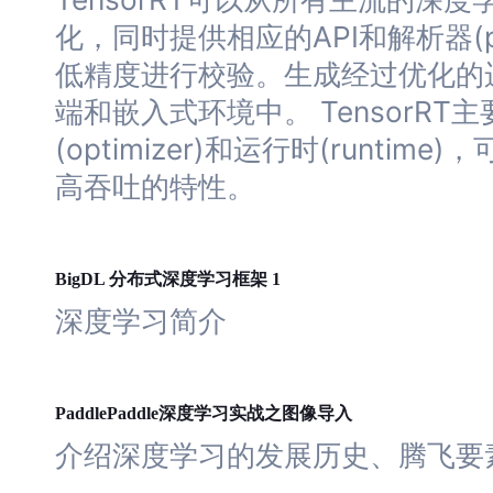
化，同时提供相应的API和解析器(p
低精度进行校验。生成经过优化的
端和嵌入式环境中。 TensorRT
(optimizer)和运行时(runtime)
高吞吐的特性。
深度
学习
BigDL 分布式
框架 1
深度
学习
简介
深度
学习
PaddlePaddle
实战之图像导入
介绍
深度
学习
的发展历史、腾飞要