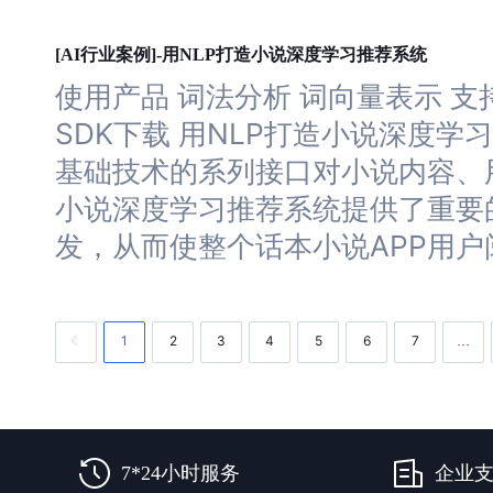
深度
学习
[AI行业案例]-用NLP打造小说
推荐系统
使用产品 词法分析 词向量表示 支持
SDK下载 用NLP打造小说
深度
学习
基础技术的系列接口对小说内容、
小说
深度
学习
推荐系统提供了重要
发，从而使整个话本小说APP用户
1
2
3
4
5
6
7
…
7*24小时服务
企业