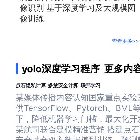
像识别 基于
深度
学习
及大规模图
智能大纲汇总，文库资源沉淀
像训练
AI原生应用
查看更多>>
伐谋
百度智能云客悦
全球领先的可商用自我演化超级智能体
大模型驱动的服务营销一
yolo深度学习程序
更多内
秒哒
九州·政务大模型原
无代码应用搭建平台
构建“1+1+5+∞”政
学习
点石隐私计算_多放安全计算_联邦
百度智能云数字员工
百度智能云灵医
某媒体传播内容认知国家重点实验
内容运营等8款数字员工焕新上线！免费体验！
医疗AI大模型，构建覆
供TensorFlow、Pytorch、BM
百度一见
百战·数智营销
下，降低机器
学习
门槛，最大化开
云边协同、自主进化的视觉智能体平台
赋能合作伙伴打造客户
某航司联合建模精准营销 搭建点
安全融合双方数据模型训练，预测