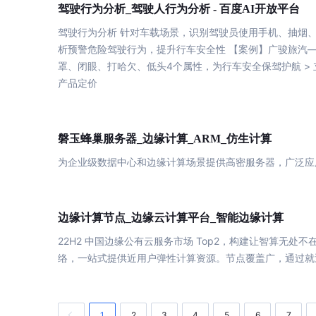
驾驶
驾驶
行为分析_
人行为分析 - 百度AI开放平台
驾驶
行为分析 针对车载场景，识别驾驶员使用手机、抽烟
析预警危险
驾驶
行为，提升行车安全性 【案例】广骏旅汽—
罩、闭眼、打哈欠、低头4个属性，为行车安全保驾护航 >
产品定价
计算
计算
磐玉蜂巢服务器_边缘
_ARM_仿生
为企业级数据中心和边缘
计算
场景提供高密服务器，广泛应
计算
计算
边缘
节点_边缘云计算平台_智能边缘
22H2 中国边缘公有云服务市场 Top2，构建让智算无处不
络，一站式提供近用户弹性
计算
资源。节点覆盖广，通过就
1
2
3
4
5
6
7