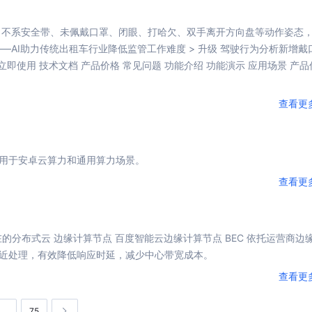
、不系安全带、未佩戴口罩、闭眼、打哈欠、双手离开方向盘等动作姿态
—AI助力传统出租车行业降低监管工作难度 > 升级
驾驶
行为分析新增戴
 立即使用
技术
文档 产品价格 常见问题 功能
介绍
功能演示 应用场景 产品
查看更
用于安卓云算力和通用算力场景。
查看更
在的分布式云 边缘
计算
节点 百度智能云边缘
计算
节点 BEC 依托运营商边
近处理，有效降低响应时延，
减少
中心带宽成本。
查看更
75
…