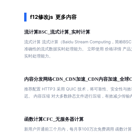
配备GPU的云端服务器
ERNIE X1.1
语音识别
ERNIE 5.0-正式版
网络
数据库
营销服务
安全服务
最佳实践
原生全模态大模型，基础能力全面升级
轻量应用服务器
f12修改js
更多内容
大数据
容器
人脸识别
行业智能
企业应用
PaddleOCR-VL
ERNIE 4.5 Turbo VL
安全
CDN与边缘
文字识别
计算
计算
计算
流
BSC_流式
_实时
全新多模理解模型，图片理解、创作、翻译、代码等能力显著
分析决策
公司服务
管理运维
混合云
对象存储BOS
流式
计算
流式
计算
（Baidu Stream Computi
图像识别
稳定、安全、高效、高可
操作系统
智能办公
人工智能
准确性的流式数据实时处理能力。 立即使用 价格详情 产品
ARM云
实时处理能力。
弹性公网IP
MCP及Agent开发
应用产品
生活休闲
API商城
为用户访问公网提供IP
智能应用
行业应用
MCP组件
精选Agent
视频云平台
企业服务
百度云手机
加速
加速
聚合优质工具与MCP服务
内容分发网络CDN_CDN
_CDN内容
官方能力直达，快速
_全球
地图服务
推荐配置 HTTP3 采用 QUIC
技术
，将可靠性、安全性与效
百度搜索
全能AI助手
迟。 内容压缩 对大多数静态文件进行压缩，有效
减少
传输
25年搜索沉淀，权威高质多模态信源
百度百科
深度研究Agent
超3000万全行业词条，800万用户共吸纳
计算
计算
函数
CFC_无服务器
新用户开通前三个月内，每月享100万次免费调用 函数
计算
智能生成PPT
百度AI搜索