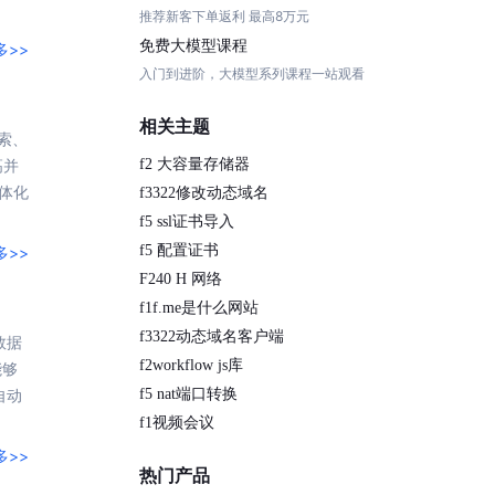
推荐新客下单返利 最高8万元
提供一站式AI开发、训练及推理环境，
免费大模型课程
多>>
入门到进阶，大模型系列课程一站观看
相关主题
索、
高并
AI安全护栏
f2 大容量存储器
一体化
多模态大模型的安全围栏，助力企业内容合规
f3322修改动态域名
f5 ssl证书导入
MapReduce计算集群服务
f5 配置证书
多>>
供全托管的Hadoop/Spark计算集群服务，安全可靠
F240 H 网络
f1f.me是什么网站
f3322动态域名客户端
数据
f2workflow js库
能够
自动
f5 nat端口转换
f1视频会议
多>>
热门产品