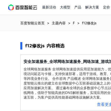
最新活动
大模型
产品
解决方案
定价
查看全部活动
进入千帆大模型平台
百度智能云全部产品
全部解决方案
了解定价
文档与社区
了解合作伙伴体系
进入服务与支持
云智一体3.0
百度智能云首页
主题内容
F
f12修改js
AI应用与智能体
精选活动
价格计算器
文档
关于合作伙伴
基础服务
市场活动
成为合作伙伴
增值服务-百度智能云
最佳实践
优惠上云
价格详情
开发者资源
新手专享
上云领万
f12修改js
内容精选
百度千帆
精选推荐
精选推荐
自由搭配产品组合，轻松预估成本
了解定价模式，合理选
Hermes Agent应用部
百度千帆·大模型服务及Agent开发平台
我们的伙伴体系
代理销售伙伴
千帆AI应用开发者
以Agent为核心的一站式企业级大模型服务平台
云服务器品类特惠
新客限时体
自助工具
2026 百度AI开发者大会
大模型专家服务
智能中国 | 数字化转型进
DuClaw
行业解决方案
人工智能
云服务器2核4G低至39元/年
企业数字员工9
提供常见使用问题快速解决通道
开启「万物一体」新纪元
提供常见使用问题快速解决通
联合央视聚焦企业数字化转型
加速
加速
加速
一键部署DuClaw，零门
安全
服务_全球网络
服务_网络
_游戏
通用解决方案
百度伐谋
查询合作伙伴
解决方案销售伙伴
SDK中心
百度千帆
智能应用
全球网络
加速
服务 全球网络
加速
提供应用层
加速
能力，
免费试用体验馆
文心大模型
企业专享权
解决方案实践
智能助手
文心 Moment 大会
云专家服务
智能中国 | 标杆案例
云服务器 BCC
10分钟快速部署OpenC
境访问延迟与卡顿，支持快速部署，适用于游戏、教育、
客悦
优秀伙伴展示
技术合作伙伴
API平台
智能体
语音技术
注册并完成实名认证，立即体验热门产品
权益礼包至高可
提供常见使用问题快速解决通道
文心大模型 5.0 正式版上线
一对一定制化支持服务
云智一体赋能千行百业
等跨境业务行业。 合作咨询 产品概述 全球网络
加速
服务
安全稳定，提供高弹性的
图像技术
文字识别
ERNIE 4.5 Turbo
ERNIE 5.1
度智能云推出的建立在全球数据中心互联基础设施之上的
快速搭建与AI Workf
数字员工-营销内容创作
精品案例展示
服务伙伴
示例代码中心
人工智能热销榜
应用
加速
解决方案。 通过遍布全球的众多数据中心节点
云推广大使
工单服务
企业支持计划
搜索能力登顶国内，预训练成本仅为业界6%
百度网盘企业版
人脸与人体
语言与知识
线网络，借助于智能高效的DNS解析服务，实现应用的全
搭建私有知识库与AI
新购1元，AI能力引擎量包低至75折
推荐新客下单
数字员工-组件开放平台
7 × 24 小时在线提供服务
复杂业务专属支持
速互联，为客户提供高性能基础网络设施解决方案。
AI原生应用商店
云市场
新手入门
ERNIE X1 Turbo
DeepSeek-V4
云计算
搭建官网在线客服与
查看更
大模型增值服务上新
免费大模型
云服务器BCC
具备更长的思维链，
结构创新和超高上下文效率、Agent 能力得到专项优化
GPU云服务器
特惠榜单
网站建设
入门指南
计算
存储
工信部教考中心大模型证书6折
入门到进阶，