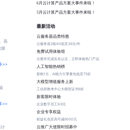
全球领先的可商用自我演化超级智能体
6月云计算产品方案大事件来啦！
kimi-k2.6
dOS生态适配
文本生成模型，同时支持文本、图片与视频输入，思考与非思考模式，对话与 Agent 任务
5月云计算产品方案大事件来啦！
Hogee
企业一站式AI营销应用
Qwen3.5-397B-A17B
最新活动
原生视觉语言模型，具备强大的代码生成与智能体能力，对于各类智能体场景具有良好的泛化性
百度一见视觉智能体平台
云服务器品类特惠
吐、高
识别服务
云边协同、自主进化的视觉智能体平台
云服务器2核4G低至39元/年
数据
免费试用体验馆
秒哒
模型开发
注册并完成实名认证，立即体验热门产品
无代码应用搭建平台
多>>
人工智能热销榜
百度千帆·大模型服务及Agent开发平台
新购1元，AI能力引擎量包低至75折
RedClaw
以Agent为核心的一站式企业级大模型服务平台
大模型增值服务上新
万能AI助手，让想法直接发生
延
工信部教考中心大模型证书6折
百度胜算·数据智能平台
新客限时体验
基于业务本体驱动的企业数据智能平台
多>>
企业数字员工9.9元
零门槛AI开发平台EasyDL
企业专享权益
零算法基础定制高精度AI模型
权益礼包至高可减6000元
云推广大使限时招募中
器
计
全功能AI开发平台BML