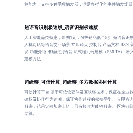
算
能力，支持多种函数触发器，满足多样化的事件触发场景
智能大纲汇总，文库资源沉淀
极速
极速
短语音识别
版_语音识别
版
AI原生应用
人工智能品类特惠，新购1元，AI热销品低至8折 短语音识
伐谋
人机对话等语音交互场景 立即购买 控制台 产品文档 98%
百度智能云客悦
发 功能
介绍
准确识别语音 流式端到端建模（SMLTA） 
全球领先的可商用自我演化超级智能体
大模型驱动的服务营
建模方法
秒哒
九州·政务大模型
无代码应用搭建平台
构建“1+1+5+∞”
计算
计算
超级链_可信
_超级链_多方数据协同
百度智能云数字员工
百度智能云灵医
内容运营等8款数字员工焕新上线！免费体验！
医疗AI大模型，构建
可信
计算
平台 基于可信软硬件及区块链
技术
，保证在企业
确权及协作行为追溯，保证协作过程的权益平衡。 立即咨询 帮
百度一见
百战·数智营销
解密；结果定向加密上链，只有
接收
方能够解密。 区块链
云边协同、自主进化的视觉智能体平台
赋能合作伙伴打造客
结算
。