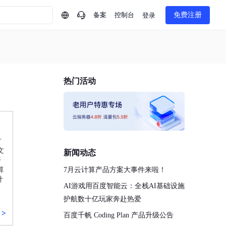
备案
控制台
免费注册
登录
问问AI助手
企业实名认证有什么福利？
如何免费试用百度智
热门活动
方案
智慧政务
模型与应用
一站式企业级大模型服务
热门产品
AI体验中心
Dumate
业管理系统智能化升级
政务智能体的百度搜索解决方案
提供一站式、开箱即用的AI服务
百度搭子DuMate
百度智能云大模型系列课程
云服务器BCC
馈渠道
新动态
你的超级AI助手 真干活 用搭子
500+节免费观看 持续更新
工程大模型解决方案
智慧水务智能体解决方案
Duclaw
方
其他大模型
百度千帆·大模型服务及Agent开发平台
千帆大模型平台
文
新闻动态
诉渠道
了解
开
以Agent为核心的一站式企业级大模型服务平台
DeepSeek V3.2 Think
算
7月云计算产品方案大事件来啦！
计
文本生成模型，长文本训练和推理效率的大幅提升
百度胜算·数据智能平台
AI游戏用百度智能云：全栈AI基础设施
企业实名认证专属权益
大模型专家服务
热门AI能力
基于业务本体驱动的企业数据智能平台
百度智能云千帆AI原生应用商店
护航数十亿玩家奔赴热爱
GLM-5.2
云服务器39元/年起，领万元券包
赋能企业AI原生应用创新
提供一站式、开箱即用的AI服务
>
近千款AI应用，解锁多元体验
文本生成模型，支持 1M 上下文，长程任务执行更稳定、工程规范遵循更可靠
百度千帆 Coding Plan 产品升级公告
百度伐谋
查看详情
查看详情
查看详情
态一站获取