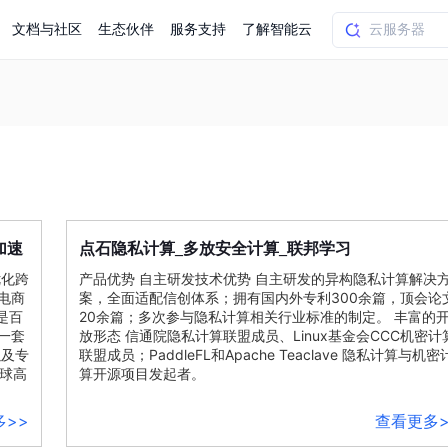
文档与社区
生态伙伴
服务支持
了解智能云
AI应用方案
智慧工业
知一
合作伙伴赋能
学习认证
行业解读
千帆社区
AI赋能
企服推荐
千帆AI加速器
联系我们
新闻动态
元新购券
全栈AI能力赋能应用开发
百度搭子DuMate
择计费模式
署
百度千帆·大模型服务及Agent开发平台
能源行业企
中心
合作伙伴培训
实践案例
线上大模型案例课程
你的超级AI助手 真干活 用搭子
验
域名注册服务
行时
培训认证
行业白皮书
我要建议
最新资讯
端到端语音语言大模型
.9元
.COM域名注册29元起
道
学练考认一站式平台
权威、全面的行业报告解读
产品及服务官方反
百度智能云业内最
加速
计算
计算
槛部署7x24小时个人超级助手
基于跨模态大模型，体验超拟人对话
点石隐私
_多放安全
_联邦学习
快速搭建企业AI知识库问答平台
客悦智能客服
船舶与海洋
合作伙伴课程中心
千帆杯AI参赛作品
线上产品实操课程
优化跨
产品优势 自主研发
技术
优势 自主研发的异构隐私
计算
解决
益
智能商标注册
课程学习
分析师报告
我要投诉
公告通知
大模型语音合成
law
百度百舸AI算力管理
电商
案，全面适配信创体系；拥有国内外专利300余篇，顶会论
合作伙伴人才认证
线下培育
减6000元
首购275元，多买多省
全场景课程体系
权威机构云市场趋势解读
产品及服务官方投
最新公告通知及时
是百
20余篇；多次参与隐私
计算
相关行业标准的制定。 丰富的
云计算服务
大模型升级语音合成，音色更自然
PP-StructureV3
一套
low 编排平台
放形态 信通院隐私
计算
联盟成员、Linux基金会CCC机密
计
飞桨企业赋能
人才认证
以及专
限时招募中
联盟成员；PaddleFL和Apache Teaclave 隐私
建站特惠
计算
与机密
多模态基础大模型，去幻觉、逻辑推理和代码能力明显增强
高效文档解析模型，复杂结构和多栏布局文档处理优势显著
大模型文档解析
信息公告
球高
算
开源项目发起者。
助手
返利 最高8万元
企业首购SSL证书5折
学习中心
数亿用户验证的企业数字资产管理平台，集智能管理、多人协作、大文件极速传输于一体
18 种格式解析，结构化输出文档关键信息
生态伙伴方案
端到端语音语言大模型
公告通知
线索转化入口
多>>
查看更多>
课程
国内短信套餐包
更强的深度思考能力
考试中心
基于Cross-Attention跨模态语音大模型，体验超拟人对话
看图识万物
船舶与海洋工程大模型解决方案
产品公告与服务动
大模型系列课程一站观看
企业首购限时0.99元起