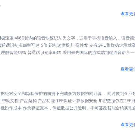
。
可结合全网实时信息进行智能问答，能力丰富强大
支持自定义导入并官方预置多个子Agent,协同完成复杂 场景任务
查看更
AI云原生与一体机
别
极速
版 将60秒内的语音快速识别为文字，适用于手机语音输入、语音搜
 普通话识别准确率可达 5倍 识别速度提升 高并发 专有GPU集群稳定承载
百度百舸·AI计算平台
语义理解智能纠错 普通话识别率98% 采用领先国际的流式端到端语音语言
销一体化AI应用
大模型训推一体化基础设施，十万卡大规模集群
原生产品
百度百舸一体机
查看更
政务大模型原生产品体系
搭载百舸异构计算平台，提供高效的异构资源管理
千帆一体机
覆盖全场景的医疗AI生态
搭载千帆大模型工具链平台，内置文心与精选开源大模型
数据绝对安全和隐私保护的前提下完成多方数据协同
计算
， 同时做到企业
助文档 产品架构 产品功能 TEE保证
计算
数据安全 加密数据仅在TEE
向量数据库
降低协作成本 作为存证账本，保证数据公开透明、不可篡改智能合约实现
户全生命周期营销闭环
VectorDB 纯自研高性能、高性价比、生态丰富且即开即用
查看更