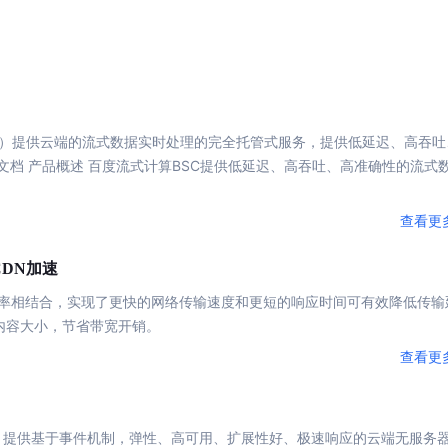
，计算密集型应用专享
视觉+多模态大模型，万物精准识别
大模型语音合成
BaiduLinuxClou
政务智能体的百度搜索解决方案
在事实性、指令遵循、智能体等能力上均有显著提升
音色具备更高的自然度、丰富的情感表达等特点
智能文档分析
能源行业企业管理系统智能化升级解决方案
生态适配指南
提供官网搭建、web应用搭建、云上学习和测试等场景的服务
文心大模型驱动，一站式文档处理
大模型声音复刻
先进、高效的文档解析模型，专为文档元素识别设计
录制5秒音频，即可极速复刻音色
智慧水务智能体解决方案
生态兼容性全景图
文字识别
ng，简称BSC）提供云端的流式数据实时处理的完全托管式服务，提供低延迟、高吞
拓展的云存储服务
覆盖多种场景、多种语言的高精度整图文字检测和
文档 产品概述 百度流式
计算
BSC提供低延迟、高吞吐、高准确性的流式
图像增强
地址和公网带宽，增加用户使用弹性
去雾增强放大，重建高清无损图像
查看更
Agent开发工具链
大模型声音复刻
加速
体验AI方案
CDN
丰富的Agent开发工具、一站式创建
面向企业客户在游戏、营销、直播、办公等场景提供高效稳定的一站式解决方案
基于大模型zero-shot技术，随时随地录制数秒音频
率相结合，实现了更快的网络传输速度和更短的响应时间可有效降低传输
自主规划Agent
内容大小，
节省
带宽开销。
内置多种AI助手常见能力，深入理解用户意图，智能调度多种MCP工具
自主思考并规划任务，适用于基础或日常的业务流程
查看更
工作流Agent
实时整合文本、图像、PDF等多模态数据，生成高质量结构化报告
严格按照人工编排工作流对话，适用于严谨的业务流程
提供基于事件机制，弹性、高可用、扩展性好、
极速
响应的云端无服务
多智能体协作