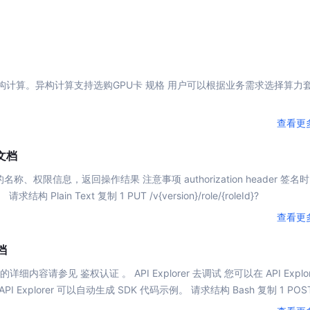
，计算密集型应用专享
视觉+多模态大模型，万物精准识别
大模型语音合成
BaiduLinuxClou
政务智能体的百度搜索解决方案
在事实性、指令遵循、智能体等能力上均有显著提升
音色具备更高的自然度、丰富的情感表达等特点
智能文档分析
能源行业企业管理系统智能化升级解决方案
生态适配指南
提供官网搭建、web应用搭建、云上学习和测试等场景的服务
文心大模型驱动，一站式文档处理
大模型声音复刻
先进、高效的文档解析模型，专为文档元素识别设计
录制5秒音频，即可极速复刻音色
智慧水务智能体解决方案
生态兼容性全景图
构
计算
。异构
计算
支持选购GPU卡 规格 用户可以根据业务需求选择算力
文字识别
拓展的云存储服务
覆盖多种场景、多种语言的高精度整图文字检测和
查看更
图像增强
地址和公网带宽，增加用户使用弹性
去雾增强放大，重建高清无损图像
云文档
Agent开发工具链
的名称、权限信息，返回操作结果 注意事项 authorization header 签名时
大模型声音复刻
体验AI方案
丰富的Agent开发工具、一站式创建
Plain Text 复制 1 PUT /v{version}/role/{roleId}?
面向企业客户在游戏、营销、直播、办公等场景提供高效稳定的一站式解决方案
基于大模型zero-shot技术，随时随地录制数秒音频
自主规划Agent
查看更
内置多种AI助手常见能力，深入理解用户意图，智能调度多种MCP工具
自主思考并规划任务，适用于基础或日常的业务流程
档
工作流Agent
容请参见 鉴权认证 。 API Explorer 去调试 您可以在 API Explor
实时整合文本、图像、PDF等多模态数据，生成高质量结构化报告
严格按照人工编排工作流对话，适用于严谨的业务流程
Explorer 可以自动生成 SDK 代码示例。 请求结构 Bash 复制 1 POST
多智能体协作