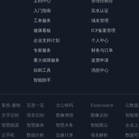
文档中心
管理控制台
入门指南
实名认证
工单服务
域名管理
健康看板
ICP备案管理
企业支持计划
个人中心
专家服务
财务与订单
重大保障服务
发票申请
自助工具
消息中心
智能助手
客悦·服销一体化应用
百度一见
文心快码
Elasticsearch
文字识别
语音识别
图像增强
图像识别
智能推
智慧能源
智能视联网平台
智慧媒体
云数据库GaiaDB-X
日志服务
智慧水务
消息服务
智能图云
负载均
企业上
cDB
云手机
超级链BaaS平台
数据分析
云原生微服务应用平台
边缘计算
域名解析
数据可