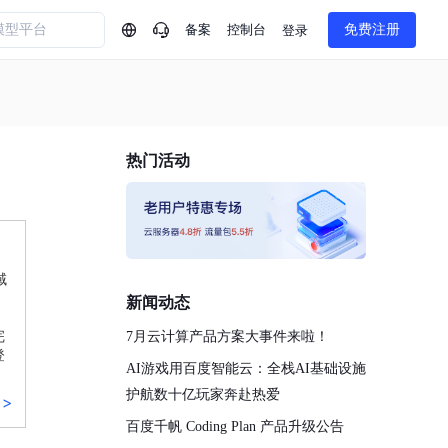
备案
控制台
免费注册
登录
问问AI助手
企业实名认证有什么福利？
如何免费试用百度智
热门活动
方案
智慧政务
模型与应用
一站式企业级大模型服务
热门产品
AI体验中心
Dumate
业管理系统智能化升级
政务智能体的百度搜索解决方案
提供一站式、开箱即用的AI服务
百度搭子DuMate
百度智能云大模型系列课程
云服务器BCC
馈渠道
新动态
你的超级AI助手 真干活 用搭子
500+节免费观看 持续更新
工程大模型解决方案
智慧水务智能体解决方案
Duclaw
域
其他大模型
百度千帆·大模型服务及Agent开发平台
千帆大模型平台
新闻动态
诉渠道
了解
以Agent为核心的一站式企业级大模型服务平台
DeepSeek V3.2 Think
完
7月云计算产品方案大事件来啦！
登
文本生成模型，长文本训练和推理效率的大幅提升
百度胜算·数据智能平台
AI游戏用百度智能云：全栈AI基础设施
企业实名认证专属权益
大模型专家服务
热门AI能力
基于业务本体驱动的企业数据智能平台
百度智能云千帆AI原生应用商店
护航数十亿玩家奔赴热爱
GLM-5.2
>
云服务器39元/年起，领万元券包
赋能企业AI原生应用创新
提供一站式、开箱即用的AI服务
近千款AI应用，解锁多元体验
文本生成模型，支持 1M 上下文，长程任务执行更稳定、工程规范遵循更可靠
百度千帆 Coding Plan 产品升级公告
百度伐谋
查看详情
查看详情
查看详情
态一站获取