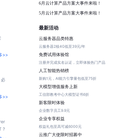
全球领先的可商用自我演化超级智能体
6月云计算产品方案大事件来啦！
kimi-k2.6
dOS生态适配
文本生成模型，同时支持文本、图片与视频输入，思考与非思考模式，对话与 Agent 任务
5月云计算产品方案大事件来啦！
Hogee
企业一站式AI营销应用
Qwen3.5-397B-A17B
最新活动
原生视觉语言模型，具备强大的代码生成与智能体能力，对于各类智能体场景具有良好的泛化性
套
百度一见视觉智能体平台
云服务器品类特惠
识别服务
云边协同、自主进化的视觉智能体平台
云服务器2核4G低至39元/年
免费试用体验馆
多>>
秒哒
模型开发
注册并完成实名认证，立即体验热门产品
无代码应用搭建平台
人工智能热销榜
百度千帆·大模型服务及Agent开发平台
新购1元，AI能力引擎量包低至75折
 必
RedClaw
以Agent为核心的一站式企业级大模型服务平台
大模型增值服务上新
万能AI助手，让想法直接发生
工信部教考中心大模型证书6折
百度胜算·数据智能平台
多>>
新客限时体验
基于业务本体驱动的企业数据智能平台
企业数字员工9.9元
零门槛AI开发平台EasyDL
企业专享权益
er
零算法基础定制高精度AI模型
权益礼包至高可减6000元
 ?
云推广大使限时招募中
全功能AI开发平台BML