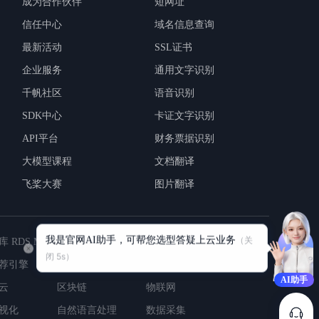
成为合作伙伴
短网址
信任中心
域名信息查询
最新活动
SSL证书
企业服务
通用文字识别
千帆社区
语音识别
SDK中心
卡证文字识别
API平台
财务票据识别
大模型课程
文档翻译
飞桨大赛
图片翻译
我是官网AI助手，可帮您选型答疑上云业务
（关
云数据库 RDS MySQL版
人脸与人体识别
GPU云服务器
闭 
5
s）
荐引擎
文件存储
智能云解析
AI助手
衡
云
对象存储
区块链
云虚拟主机
物联网
视化
自然语言处理
数据采集