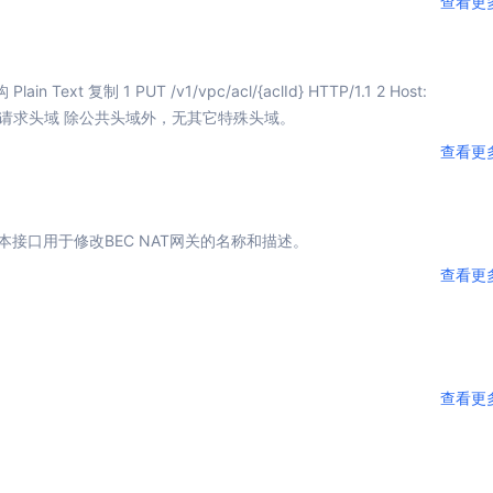
查看更
可结合全网实时信息进行智能问答，能力丰富强大
支持自定义导入并官方预置多个子Agent,协同完成复杂 场景任务
n Text 复制 1 PUT /v1/vpc/acl/{aclId} HTTP/1.1 2 Host:
AI云原生与一体机
tion string 请求头域 除公共头域外，无其它特殊头域。
查看更
百度百舸·AI计算平台
销一体化AI应用
大模型训推一体化基础设施，十万卡大规模集群
原生产品
百度百舸一体机
口描述 本接口用于
修改
BEC NAT网关的名称和描述。
政务大模型原生产品体系
搭载百舸异构计算平台，提供高效的异构资源管理
查看更
千帆一体机
覆盖全场景的医疗AI生态
搭载千帆大模型工具链平台，内置文心与精选开源大模型
向量数据库
查看更
户全生命周期营销闭环
VectorDB 纯自研高性能、高性价比、生态丰富且即开即用