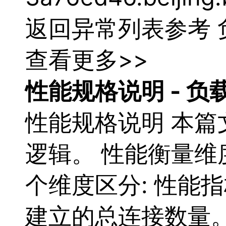
原
生
返回异常列表参考
应
用
商
查看更多>>
店
企
业
性能规格说明 -
负
服
务
云
性能规格说明 本篇
市
场
合
逻辑。 性能衡量
作
与
个维度区分: 性能
生
态
开
建立的总连接数量。
发
者