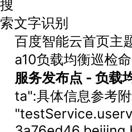
文字识别
最
百度智能云首页
主
新
活
a10负载均衡巡检
动
产
品
服务发布点 -
负载
解
决
方
ta":具体信息参考附录me
案
千
帆
"testService.userv
社
区
3a76ed46.beiji
AI