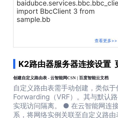
baidubce.services.bbc.bbc_cli
配备GPU的云端服务器
ERNIE X1.1
语音识别
ERNIE 5.0-正式版
网络
数据库
营销服务
安全服务
最佳实践
import BbcClient 3 from
原生全模态大模型，基础能力全面升级
轻量应用服务器
大数据
容器
人脸识别
sample.bb
行业智能
企业应用
PaddleOCR-VL
ERNIE 4.5 Turbo VL
安全
CDN与边缘
文字识别
全新多模理解模型，图片理解、创作、翻译、代码等能力显著
分析决策
公司服务
管理运维
混合云
对象存储BOS
图像识别
稳定、安全、高效、高可
查看更多>>
操作系统
智能办公
人工智能
ARM云
弹性公网IP
MCP及Agent开发
应用产品
生活休闲
API商城
智能应用
行业应用
K2路由器服务器连接设置
MCP组件
精选Agent
视频云平台
企业服务
百度云手机
聚合优质工具与MCP服务
官方能力直达，快速体验
地图服务
创建自定义路由表 - 云智能网CSN | 百度智能云文档
百度搜索
全能AI助手
自定义路由表需手动创建，类似于
25年搜索沉淀，权威高质多模态信源
Forwarding（VRF）。其与
百度百科
深度研究Agent
实现访问隔离。 ● 在云智能网
连
超3000万全行业词条，800万用户共吸纳
系，将网络实例关联至自定义路由
智能生成PPT
百度AI搜索