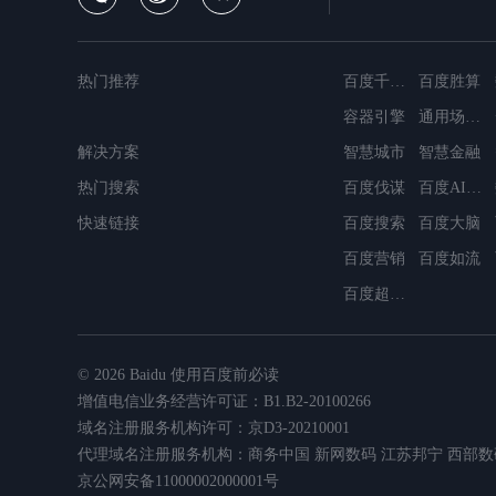
热门推荐
百度千帆·大模型服务与Agent开发平台
百度胜算
容器引擎
通用场景OCR
解决方案
MapReduce
智慧城市
智慧金融
简单消息服务
热门搜索
百度伐谋
数据仓库Palo
容器镜像服务
百度AI搜索
快速链接
百度搜索
百度大脑
百度营销
百度如流
百度超级链
© 2026 Baidu
使用百度前必读
增值电信业务经营许可证：B1.B2-20100266
域名注册服务机构许可：京D3-20210001
代理域名注册服务机构：商务中国 新网数码 江苏邦宁 西部数
京公网安备11000002000001号