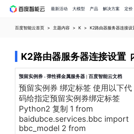
最新活动
大模型
产品
解决方案
定价
查看全部活动
进入千帆大模型平台
百度智能云全部产品
全部解决方案
了解定价
文档与社区
了解合作伙伴体系
进入服务与支持
云智一体3.0
百度智能云首页
主题内容
K
K2路由器服务器连接设
AI应用与智能体
精选活动
价格计算器
文档
关于合作伙伴
基础服务
市场活动
成为合作伙伴
增值服务-百度智能云知
最佳实践
价格详情
开发者资源
优惠上云
新手专享
上云领万
K2路由器服务器连接设置
百度千帆
精选推荐
精选推荐
自由搭配产品组合，轻松预估成本
了解定价模式，合理选择
Hermes Agent应用部
百度千帆·大模型服务及Agent开发平台
我们的伙伴体系
代理销售伙伴
千帆AI应用开发者中心
以Agent为核心的一站式企业级大模型服务平台
云服务器品类特惠
新客限时体验
自助工具
2026 百度AI开发者大会
大模型专家服务
智能中国 | 数字化转型进行
DuClaw
行业解决方案
人工智能
云服务器2核4G低至39元/年
企业数字员工9.9
提供常见使用问题快速解决通道
开启「万物一体」新纪元
提供常见使用问题快速解决通道
联合央视聚焦企业数字化转型
一键部署DuClaw，零门
服务器
预留实例券 - 弹性裸金属
| 百度智能云文档
通用解决方案
百度伐谋
查询合作伙伴
解决方案销售伙伴
SDK中心
百度千帆
智能应用
免费试用体验馆
文心大模型
预留实例券 绑定标签 使用以下代
企业专享权益
解决方案实践
智能助手
文心 Moment 大会
云专家服务
智能中国 | 标杆案例
云服务器 BCC
10分钟快速部署OpenC
客悦
优秀伙伴展示
技术合作伙伴
API平台
智能体
语音技术
注册并完成实名认证，立即体验热门产品
权益礼包至高可减6
提供常见使用问题快速解决通道
文心大模型 5.0 正式版上线
一对一定制化支持服务
云智一体赋能千行百业
安全稳定，提供高弹性的
码给指定预留实例券绑定标签
图像技术
文字识别
ERNIE 4.5 Turbo
ERNIE 5.1
快速搭建与AI Workf
数字员工-营销内容创作
精品案例展示
服务伙伴
示例代码中心
人工智能热销榜
云推广大使限
Python2 复制 1 from
工单服务
企业支持计划
搜索能力登顶国内，预训练成本仅为业界6%
百度网盘企业版
人脸与人体
语言与知识
搭建私有知识库与AI
新购1元，AI能力引擎量包低至75折
推荐新客下单返利
数字员工-组件开放平台
7 × 24 小时在线提供服务
复杂业务专属支持
baidubce.services.bbc import
AI原生应用商店
云市场
新手入门
ERNIE X1 Turbo
DeepSeek-V4
云计算
搭建官网在线客服与
bbc_model 2 from
大模型增值服务上新
免费大模型课
云服务器BCC
具备更长的思维链，更
结构创新和超高上下文效率、Agent 能力得到专项优化
GPU云服务器
特惠榜单
网站建设
入门指南
计算
存储
工信部教考中心大模型证书6折
入门到进阶，大模