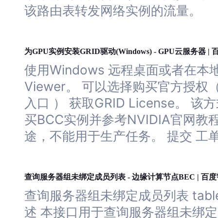
该路由表转发网络实例的流量。
智能大纲汇总，文库资源沉淀
AI原生应用
服务器
为GPU实例安装GRID驱动(Windows) - GPU云
|
使用Windows 远程桌面或者在
伐谋
百度智能云客悦
Viewer。 可以选择购买官方授权
全球领先的可商用自我演化超级智能体
大模型驱动的服务营销一
入口 ） 获取GRID License。 该
秒哒
九州·政务大模型原
买BCC实例并参考NVIDIA官网
无代码应用搭建平台
构建“1+1+5+∞”政
途，不能用于生产任务。 提交 工单 
百度智能云数字员工
百度智能云灵医
内容运营等8款数字员工焕新上线！免费体验！
医疗AI大模型，构建覆
百度一见
百战·数智营销
服务器
查询
组未绑定成员列表 - 边缘计算节点BEC | 百
云边协同、自主进化的视觉智能体平台
赋能合作伙伴打造客户
查询
服务器
组未绑定成员列表 table td
述 本接口用于查询
服务器
组未绑定成