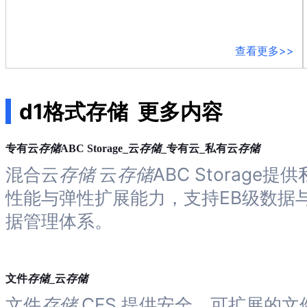
持
了
解
智
查看更多>>
能
云
备
案
d1格式存储
更多内容
文
档
存储
存储
存储
专有云
ABC Storage_云
_专有云_私有云
管
理
混合云
存储
云
存储
ABC Storage
控
性能与弹性扩展能力，支持EB级数据
制
台
据管理体系。
存储
存储
文件
_云
文件
存储
CFS 提供安全、可扩展的文