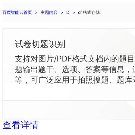
最
新
百度智能云首页
主题内容
D
d1格式存储
活
动
产
品
试卷切题识别
解
决
支持对图片/PDF格式文档内的题
方
案
题输出题干、选项、答案等信息，
千
等，可广泛应用于拍照搜题、题库
帆
社
区
AI
原
生
应
查看详情
用
商