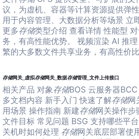
议，为虚机、容器等计算资源提供弹
用于内容管理、大数据分析等场景 立即
更多
存储
类型介绍 查看详情 性能型
务，有高性能优势。 视频渲染 AI 推
繁的大多数文件共享业务，有高性价
存储
存储
存储
网关_虚拟
网关_数据
管理_文件上传接口
相关产品 对象
存储
BOS 云服务器BC
多文档内容 新手入门 快速了解
存储
网
用场景 操作指南 新建
存储
网关操作步
文件目标 常见问题 BSG 支持哪些平
关机时如何处理
存储
网关底层部署使用