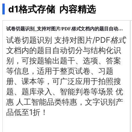
店
d1格式存储
内容精选
企
业
服
务
格式
试卷切题识别_支持对图片/PDF
文档内的题目自动切分与结构化识别
云
试卷切题识别 支持对图片/PDF
格式
市
场
文档内的题目自动切分与结构化识
合
别，可按题输出题干、选项、答案
作
与
等信息，适用于整页试卷、习题
生
册、课本等，可广泛应用于拍照搜
态
开
题、题库录入、智能判卷等场景 优
发
者
惠 人工智能品类特惠，文字识别产
服
品低至1折！
务
与
支