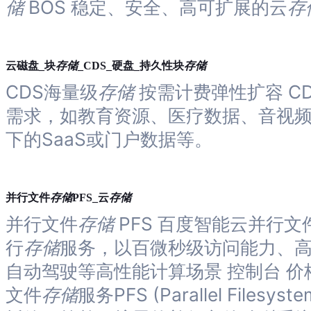
储
BOS 稳定、安全、高可扩展的云
存
存储
存储
云磁盘_块
_CDS_硬盘_持久性块
CDS海量级
存储
按需计费弹性扩容 C
需求，如教育资源、医疗数据、音视
下的SaaS或门户数据等。
存储
存储
并行文件
PFS_云
并行文件
存储
PFS 百度智能云并行文
行
存储
服务，以百微秒级访问能力、高 I
自动驾驶等高性能计算场景 控制台 价
文件
存储
服务PFS (Parallel Files