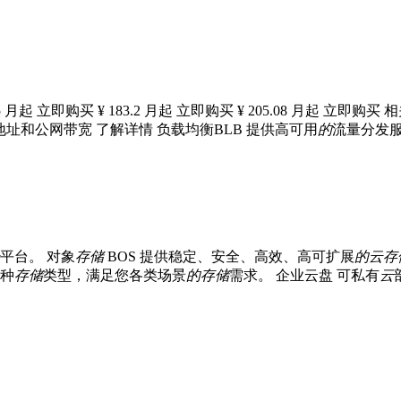
 立即购买 ¥ 183.2 月起 立即购买 ¥ 205.08 月起 立即购买
P地址和公网带宽 了解详情 负载均衡BLB 提供高可用
的
流量分发服
平台。 对象
存储
BOS 提供稳定、安全、高效、高可扩展
的
云
存
种
存储
类型，满足您各类场景
的
存储
需求。 企业云盘 可私有
云