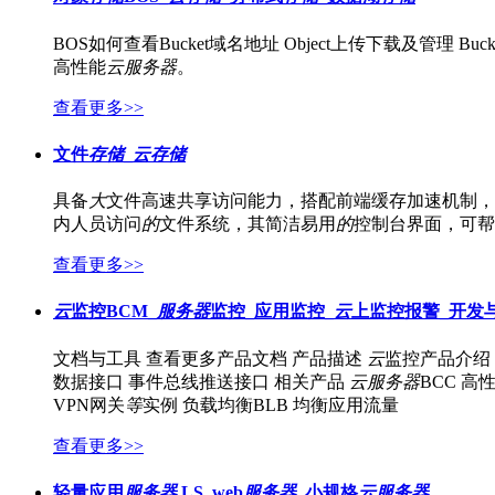
店
企
BOS如何查看Bucket域名地址 Object上传下载及管理 Bu
业
高性能
云
服务器
。
服
务
查看更多>>
云
市
文件
存储
_
云
存储
场
合
具备
大
文件高速共享访问能力，搭配前端缓存加速机制，
作
内人员访问
的
文件系统，其简洁易用
的
控制台界面，可帮
与
生
查看更多>>
态
开
云
监控BCM_
服务器
监控_应用监控_
云
上监控报警_开发
发
者
文档与工具 查看更多产品文档 产品描述
云
监控产品介绍
服
数据接口 事件总线推送接口 相关产品
云
服务器
BCC 
务
VPN网关
等
实例 负载均衡BLB 均衡应用流量
与
支
查看更多>>
持
了
轻量应用
服务器
LS_web
服务器
_小规格
云
服务器