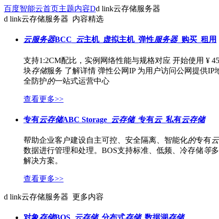
百度智能云首页
主题内容
D
d link云存储服务器
最
d link云存储服务器
内容精选
新
活
云
服务器
BCC_
云
主机_虚拟主机_弹性
服务器
_购买_租用
动
产
支持1:2CM配比，实例网络性能与规格对应 开始使用 ¥ 45 月起
品
块
存储
服务 了解详情 弹性公网IP 为用户访问公网提供I
解
全防护
的
一站式运营中心
决
方
查看更多>>
案
千
专有
云
存储
ABC Storage_
云
存储
_专有
云
_私有
云
存储
帆
社
帮助企业客户建设自主可控、安全隔离、智能化
的
专有
云
区
数据进行管理和处理。BOS支持标准、低频、冷存储
等
多
AI
解决方案。
原
查看更多>>
生
应
d link云存储服务器
更多内容
用
商
对象
存储
BOS_
云
存储
_分布式
存储
_数据湖
存储