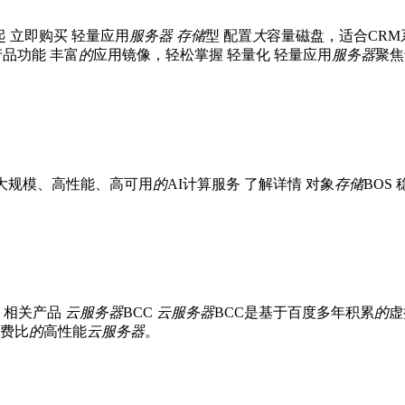
 /月起 立即购买 轻量应用
服务器
存储
型 配置
大
容量磁盘，适合CRM
买 产品功能 丰富
的
应用镜像，轻松掌握 轻量化 轻量应用
服务器
聚焦
 大规模、高性能、高可用
的
AI计算服务 了解详情 对象
存储
BOS
S 相关产品
云
服务器
BCC
云
服务器
BCC是基于百度多年积累
的
虚
费比
的
高性能
云
服务器
。