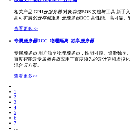
相关产品 GPU
云
服务器
对象
存储
BOS 文档与工具 新手
高可扩展
的
云
存储
服务
云
服务器
BCC 高性能、高可靠、
查看更多>>
专属
服务器
DCC_物理隔离_独享
服务器
专属
服务器
用户独享物理
服务器
，性能可控、资源独享
百度智能云专属
服务器
应用了百度领先
的
云计算和虚拟化
混合
云
方案。
查看更多>>
1
2
3
4
5
6
7
…