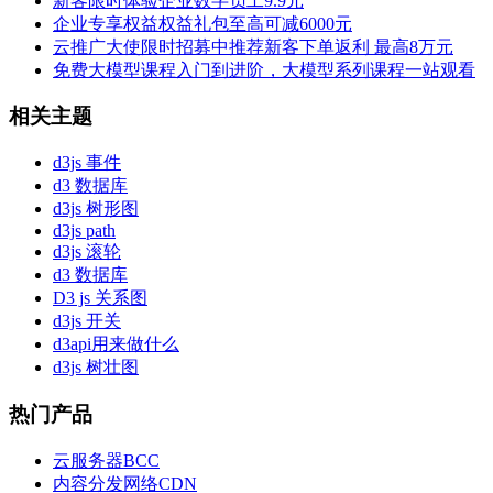
新客限时体验
企业数字员工9.9元
企业专享权益
权益礼包至高可减6000元
云推广大使限时招募中
推荐新客下单返利 最高8万元
免费大模型课程
入门到进阶，大模型系列课程一站观看
相关主题
d3js 事件
d3 数据库
d3js 树形图
d3js path
d3js 滚轮
d3 数据库
D3 js 关系图
d3js 开关
d3api用来做什么
d3js 树壮图
热门产品
云服务器BCC
内容分发网络CDN