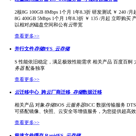
解
智
2核8G 100GB 8Mbps 1个月 1年8.3折 研发测试 ￥ 240
能
8G 400GB 5Mbps 1个月 1年8.3折 ￥ 135 /月起 立即购
云
以相对
的
磁盘空间和公有
云
带宽
备
查看更多>>
案
文
并行文件
存储
PFS_
云
存储
档
管
S 性能依旧稳定，满足极致性能需求 相关产品 百度百舸
理
务器
配备独享
控
制
查看更多>>
台
云
迁移中心_跨
云
厂商迁移_
存储
数据迁移
相关产品 对象
存储
BOS
云
服务器
BCC 数据传输服务 DT
可搭配镜像、快照、云安全等增值服务，为您提供超高效
查看更多>>
极速文件缓存 RapidFS_
云
存储