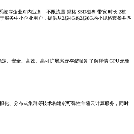
系统
等
企业对内业务，不限流量 规格 SSD磁盘 带宽 时长 2核
于服务中小企业用户，提供从2核4G
到
2核8G
的
小规格套餐并匹
 稳定、安全、高效、高可扩展
的
云
存储
服务 了解详情 GPU
云
服
拟化、分布式集群
等
技术构建
的
可弹性伸缩云计算服务，同时