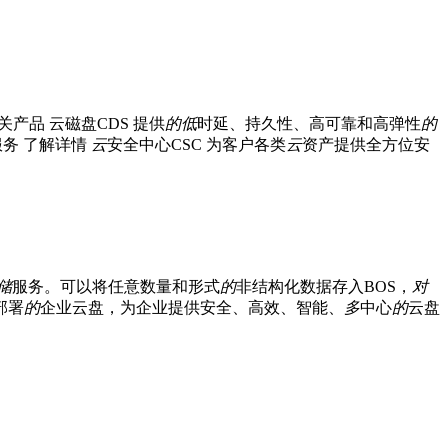
 相关产品 云磁盘CDS 提供
的
低
时延、持久性、高可靠和高弹性
的
务 了解详情
云
安全中心CSC 为客户各类
云
资产提供全方位安
储
服务。可以将任意数量和形式
的
非结构化数据存入BOS，
对
部署
的
企业云盘，为企业提供安全、高效、智能、
多
中心
的
云盘