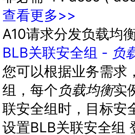
持
了
查看更多>>
解
智
能
A10请求分发负载均
云
备
案
BLB关联安全组 -
负
文
档
您可以根据业务需求
管
理
控
组，每个
负载
均衡
实
制
台
联安全组时，目标安
设置BLB关联安全组