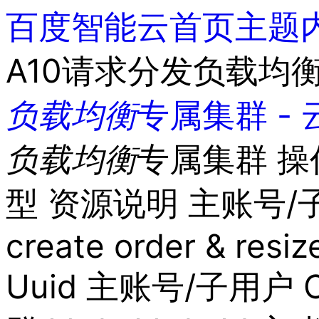
最
百度智能云首页
主题
新
活
A10请求分发负载均
动
产
品
负载
均衡
专属集群 - 
解
决
方
负载
均衡
专属集群 操
案
千
帆
型 资源说明 主账号/子用户 
社
区
AI
create order & resi
原
生
Uuid 主账号/子用户 C
应
用
商