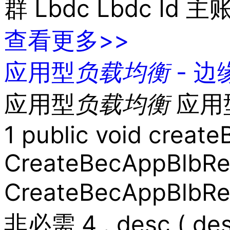
群 Lbdc Lbdc Id
店
企
业
查看更多>>
服
务
云
应用型
负载
均衡
- 边
市
场
合
应用型
负载
均衡
应用型
作
与
1 public void create
生
态
开
CreateBecAppBlbRe
发
者
CreateBecAppBlbRequ
服
务
与
非必需 4 . desc ( des
支