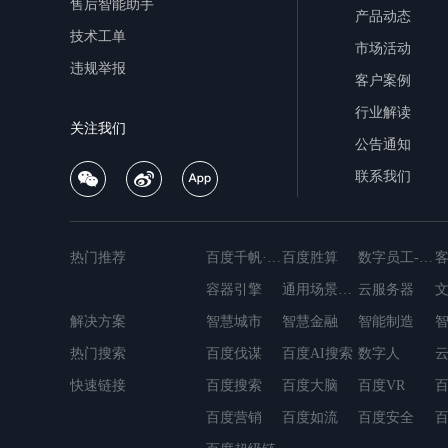
售后智能助手
产品动态
技术工单
市场活动
违规举报
客户案例
行业解读
关注我们
公告通知
联系我们
热门推荐
百度千帆·大模型服务与Agent开发平台
百度胜算
数字员工-营销内容创作
容器引擎
通用场景OCR
云服务器
解决方案
MapReduce
智慧城市
智慧金融
简单消息服务
智能制造
轻量应用服务器
热门搜索
百度伐谋
数据仓库Palo
百度AI搜索
容器镜像服务
数字人
云数据库DocDB
快速链接
百度搜索
百度大脑
百度VR
百
百度营销
百度如流
百度安全