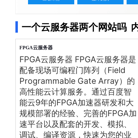
配备GPU的云端服务器
ERNIE X1.1
语音识别
ERNIE 5.0-正式版
网络
数据库
营销服务
安全服务
最佳实践
原生全模态大模型，基础能力全面升级
轻量应用服务器
大数据
容器
人脸识别
行业智能
企业应用
一个云服务器两个网站吗
内
PaddleOCR-VL
ERNIE 4.5 Turbo VL
安全
CDN与边缘
文字识别
全新多模理解模型，图片理解、创作、翻译、代码等能力显著
分析决策
公司服务
管理运维
混合云
对象存储BOS
图像识别
稳定、安全、高效、高可
云
服务器
操作系统
FPGA
智能办公
人工智能
FPGA
云
服务器
FPGA
云
服务器
是
ARM云
弹性公网IP
MCP及Agent开发
应用产品
生活休闲
API商城
配备现场可编程门阵列（Field
智能应用
行业应用
MCP组件
精选Agent
Programmable Gate Array）的
视频云平台
企业服务
百度云手机
聚合优质工具与MCP服务
官方能力直达，快速体验
高性能云计算服务。通过百度智
地图服务
百度搜索
全能AI助手
能云9年的FPGA加速器研发和大
25年搜索沉淀，权威高质多模态信源
规模部署的经验、完善的FPGA加
百度百科
深度研究Agent
速平台以及配套的开发、模拟、
超3000万全行业词条，800万用户共吸纳
调试、编译资源，快速为您的业
智能生成PPT
百度AI搜索