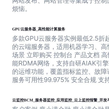
网站
发布、
网站
管理等集成于控制
烦恼。
云
服务器
GPU
_高性能计算服务
多款GPU
云
服务器
实例最低2.5折
的云端
服务器
，适用机器学习、高
场景 立即购买 控制台 产品文档 
能RDMA网络，支持自研AIAK引
的运维功能，覆盖指标监控、故障
服务可用性99.975% 安全合规 
云
服务器
云
监控BCM_
监控_应用监控_
上监控报警_开发