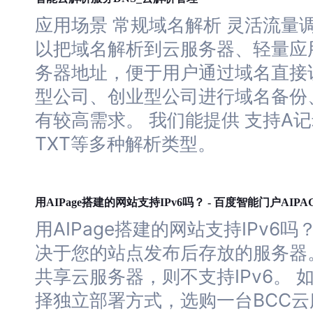
应用场景 常规域名解析 灵活流量调
以把域名解析到
云
服务器
、轻量应
务器
地址，便于用户通过域名直接
型公司、创业型公司进行域名备份
有较高需求。 我们能提供 支持A记
TXT等多种解析类型。
网站
吗
用AIPage搭建的
支持IPv6
？ - 百度智能门户AIPA
用AIPage搭建的
网站
支持IPv6
吗
？
决于您的站点发布后存放的
服务器
共享
云
服务器
，则不支持IPv6。
择独立部署方式，选购一台BCC
云