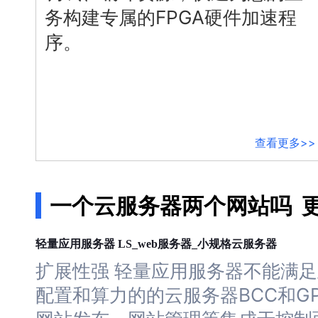
务构建专属的FPGA硬件加速程
智能大纲汇总，文库资源沉淀
序。
AI原生应用
伐谋
百度智能云客悦
全球领先的可商用自我演化超级智能体
大模型驱动的服务营销一
查看更多>>
秒哒
九州·政务大模型原
无代码应用搭建平台
构建“1+1+5+∞”政
一个云服务器两个网站吗
更
百度智能云数字员工
百度智能云灵医
内容运营等8款数字员工焕新上线！免费体验！
医疗AI大模型，构建覆
服务器
服务器
云
服务器
轻量应用
LS_web
_小规格
百度一见
百战·数智营销
云边协同、自主进化的视觉智能体平台
赋能合作伙伴打造客户
扩展性强 轻量应用
服务器
不能满足
配置和算力的的
云
服务器
BCC和G