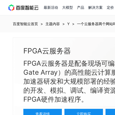
最新活动
大模型
产品
解决方案
定价
查看全部活动
进入千帆大模型平台
百度智能云全部产品
全部解决方案
了解定价
文档与社区
了解合作伙伴体系
进入服务与支持
云智一体3.0
百度智能云首页
主题内容
Y
一个云服务器两个网站
AI应用与智能体
精选活动
价格计算器
文档
关于合作伙伴
基础服务
市场活动
成为合作伙伴
增值服务-百度智能云知
最佳实践
价格详情
开发者资源
优惠上云
新手专享
上云领万
百度千帆
FPGA云服务器
精选推荐
精选推荐
自由搭配产品组合，轻松预估成本
了解定价模式，合理选择
Hermes Agent应用部
百度千帆·大模型服务及Agent开发平台
我们的伙伴体系
代理销售伙伴
千帆AI应用开发者中心
以Agent为核心的一站式企业级大模型服务平台
云服务器品类特惠
新客限时体验
自助工具
2026 百度AI开发者大会
大模型专家服务
智能中国 | 数字化转型进行
DuClaw
行业解决方案
人工智能
FPGA云服务器是配备现场可编程门阵
云服务器2核4G低至39元/年
企业数字员工9.9
提供常见使用问题快速解决通道
开启「万物一体」新纪元
提供常见使用问题快速解决通道
联合央视聚焦企业数字化转型
一键部署DuClaw，零门
通用解决方案
百度伐谋
查询合作伙伴
解决方案销售伙伴
SDK中心
百度千帆
智能应用
Gate Array）的高性能云
免费试用体验馆
文心大模型
企业专享权益
解决方案实践
智能助手
文心 Moment 大会
云专家服务
智能中国 | 标杆案例
云服务器 BCC
10分钟快速部署OpenC
客悦
优秀伙伴展示
技术合作伙伴
API平台
智能体
语音技术
加速器研发和大规模部署的经验
注册并完成实名认证，立即体验热门产品
权益礼包至高可减6
提供常见使用问题快速解决通道
文心大模型 5.0 正式版上线
一对一定制化支持服务
云智一体赋能千行百业
安全稳定，提供高弹性的
图像技术
文字识别
ERNIE 4.5 Turbo
ERNIE 5.1
快速搭建与AI Workf
数字员工-营销内容创作
精品案例展示
服务伙伴
示例代码中心
的开发、模拟、调试、编译资
人工智能热销榜
云推广大使限
工单服务
企业支持计划
搜索能力登顶国内，预训练成本仅为业界6%
百度网盘企业版
人脸与人体
语言与知识
搭建私有知识库与AI
新购1元，AI能力引擎量包低至75折
FPGA硬件加速程序。
推荐新客下单返利
数字员工-组件开放平台
7 × 24 小时在线提供服务
复杂业务专属支持
AI原生应用商店
云市场
新手入门
ERNIE X1 Turbo
DeepSeek-V4
云计算
搭建官网在线客服与
大模型增值服务上新
免费大模型课
云服务器BCC
具备更长的思维链，更
结构创新和超高上下文效率、Agent 能力得到专项优化
GPU云服务器
特惠榜单
网站建设
入门指南
计算
存储
查看详情
立即购买
工信部教考中心大模型证书6折
入门到进阶，大模