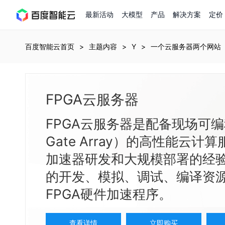
最新活动
大模型
产品
解决方案
定价
查看全部活动
进入千帆大模型平台
百度智能云全部产品
全部解决方案
了解定价
文档与社区
了解合作伙伴体系
进入服务与支持
云智一体3.0
百度智能云首页
主题内容
Y
一个云服务器两个网站
AI应用与智能体
精选活动
价格计算器
文档
关于合作伙伴
基础服务
市场活动
成为合作伙伴
增值服务-百度智能云知
最佳实践
价格详情
开发者资源
优惠上云
新手专享
上云领万
百度千帆
FPGA云服务器
精选推荐
精选推荐
自由搭配产品组合，轻松预估成本
了解定价模式，合理选择
Hermes Agent应用部
百度千帆·大模型服务及Agent开发平台
我们的伙伴体系
代理销售伙伴
千帆AI应用开发者中心
以Agent为核心的一站式企业级大模型服务平台
云服务器品类特惠
新客限时体验
自助工具
2026 百度AI开发者大会
大模型专家服务
智能中国 | 数字化转型进行
DuClaw
行业解决方案
人工智能
FPGA云服务器是配备现场可编程门阵
云服务器2核4G低至39元/年
企业数字员工9.9
提供常见使用问题快速解决通道
开启「万物一体」新纪元
提供常见使用问题快速解决通道
联合央视聚焦企业数字化转型
一键部署DuClaw，零门
通用解决方案
百度伐谋
查询合作伙伴
解决方案销售伙伴
SDK中心
百度千帆
智能应用
Gate Array）的高性能云
免费试用体验馆
文心大模型
企业专享权益
解决方案实践
智能助手
文心 Moment 大会
云专家服务
智能中国 | 标杆案例
云服务器 BCC
10分钟快速部署OpenC
客悦
优秀伙伴展示
技术合作伙伴
API平台
智能体
语音技术
加速器研发和大规模部署的经验
注册并完成实名认证，立即体验热门产品
权益礼包至高可减6
提供常见使用问题快速解决通道
文心大模型 5.0 正式版上线
一对一定制化支持服务
云智一体赋能千行百业
安全稳定，提供高弹性的
图像技术
文字识别
ERNIE 4.5 Turbo
ERNIE 5.1
快速搭建与AI Workf
数字员工-营销内容创作
精品案例展示
服务伙伴
示例代码中心
的开发、模拟、调试、编译资
人工智能热销榜
云推广大使限
工单服务
企业支持计划
搜索能力登顶国内，预训练成本仅为业界6%
百度网盘企业版
人脸与人体
语言与知识
搭建私有知识库与AI
新购1元，AI能力引擎量包低至75折
FPGA硬件加速程序。
推荐新客下单返利
数字员工-组件开放平台
7 × 24 小时在线提供服务
复杂业务专属支持
AI原生应用商店
云市场
新手入门
ERNIE X1 Turbo
DeepSeek-V4
云计算
搭建官网在线客服与
大模型增值服务上新
免费大模型课
云服务器BCC
具备更长的思维链，更
结构创新和超高上下文效率、Agent 能力得到专项优化
GPU云服务器
特惠榜单
网站建设
入门指南
计算
存储
查看详情
立即购买
工信部教考中心大模型证书6折
入门到进阶，大模