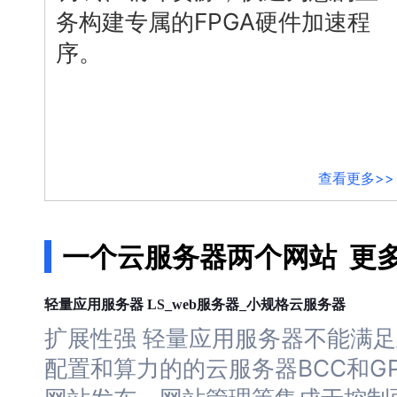
务构建专属的FPGA硬件加速程
智能大纲汇总，文库资源沉淀
序。
AI原生应用
伐谋
百度智能云客悦
全球领先的可商用自我演化超级智能体
大模型驱动的服务营销一
查看更多>>
秒哒
九州·政务大模型原
无代码应用搭建平台
构建“1+1+5+∞”政
一个云服务器两个网站
更
百度智能云数字员工
百度智能云灵医
内容运营等8款数字员工焕新上线！免费体验！
医疗AI大模型，构建覆
服务器
服务器
云
服务器
轻量应用
LS_web
_小规格
百度一见
百战·数智营销
云边协同、自主进化的视觉智能体平台
赋能合作伙伴打造客户
扩展性强 轻量应用
服务器
不能满足
配置和算力的的
云
服务器
BCC和G