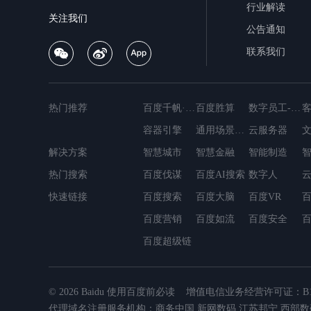
行业解读
关注我们
公告通知
联系我们
热门推荐
百度千帆·大模型服务与Agent开发平台
百度胜算
数字员工-营销内容创作
容器引擎
通用场景OCR
云服务器
解决方案
MapReduce
智慧城市
智慧金融
简单消息服务
智能制造
轻量应用服务器
热门搜索
百度伐谋
数据仓库Palo
百度AI搜索
容器镜像服务
数字人
云数据库DocDB
快速链接
百度搜索
百度大脑
百度VR
百
百度营销
百度如流
百度安全
百度超级链
© 2026 Baidu
使用百度前必读
增值电信业务经营许可证：B1.B2
代理域名注册服务机构：商务中国 新网数码 江苏邦宁 西部数