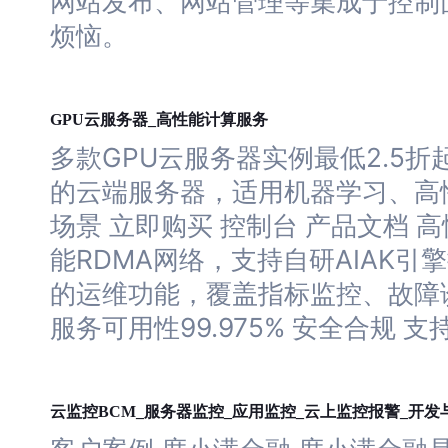
网站
发布、
网站
管理等集成于控制
烦恼。
云
服务器
GPU
_高性能计算服务
多款GPU
云
服务器
实例最低2.5折
的云端
服务器
，适用机器学习、高
场景 立即购买 控制台 产品文档 
能RDMA网络，支持自研AIAK引
的运维功能，覆盖指标监控、故障
服务可用性99.975% 安全合规 
云
服务器
云
监控BCM_
监控_应用监控_
上监控报警_开发