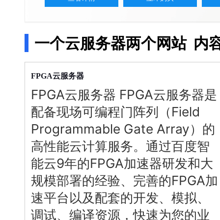
配备GPU的云端服务器
ERNIE X1.1
语音识别
ERNIE 5.0-正式版
网络
数据库
营销服务
安全服务
最佳实践
原生全模态大模型，基础能力全面升级
轻量应用服务器
大数据
容器
人脸识别
行业智能
企业应用
一个云服务器两个网站
内
PaddleOCR-VL
ERNIE 4.5 Turbo VL
安全
CDN与边缘
文字识别
全新多模理解模型，图片理解、创作、翻译、代码等能力显著
分析决策
公司服务
管理运维
混合云
对象存储BOS
图像识别
稳定、安全、高效、高可
云
服务器
操作系统
FPGA
智能办公
人工智能
FPGA
云
服务器
FPGA
云
服务器
是
ARM云
弹性公网IP
MCP及Agent开发
应用产品
生活休闲
API商城
配备现场可编程门阵列（Field
智能应用
行业应用
MCP组件
精选Agent
Programmable Gate Array）的
视频云平台
企业服务
百度云手机
聚合优质工具与MCP服务
官方能力直达，快速体验
高性能云计算服务。通过百度智
地图服务
百度搜索
全能AI助手
能云9年的FPGA加速器研发和大
25年搜索沉淀，权威高质多模态信源
规模部署的经验、完善的FPGA加
百度百科
深度研究Agent
速平台以及配套的开发、模拟、
超3000万全行业词条，800万用户共吸纳
调试、编译资源，快速为您的业
智能生成PPT
百度AI搜索