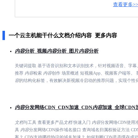
应
查看更多>
用
商
店
企
业
一个云主机能干什么文档介绍内容
更多内容
服
务
内容
分析_视频
内容
分析_图片
内容
分析
云
市
场
关键词提取 基于语音识别和文本识别技术，针对视频语音、字幕
合
推荐
内容
检索
内容
创作 场景概述 短视频App、视频客户端等。 
作
容
的结构化标签，有效解决新视频冷启动的推荐问题，实现个性
与
生
态
开
内容
分发网络CDN_CDN加速_CDN
内容
加速_全球CDN
发
者
文档
与工具 查看更多产品
文档
快速入门
内容
分发网络CDN使用
服
务
具
内容
分发网络CDN操作域名接口 查询域名归属权验证方法 CDN 
与
案？ CDN支持哪些协议的域名加速？ 如何判断CDN是否缓存成