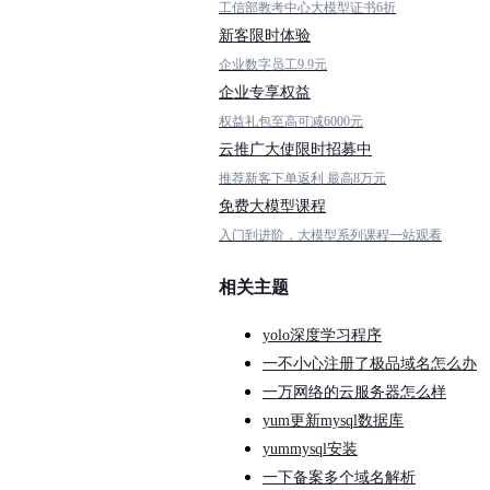
工信部教考中心大模型证书6折
新客限时体验
企业数字员工9.9元
企业专享权益
权益礼包至高可减6000元
云推广大使限时招募中
推荐新客下单返利 最高8万元
免费大模型课程
入门到进阶，大模型系列课程一站观看
相关主题
yolo深度学习程序
一不小心注册了极品域名怎么办
一万网络的云服务器怎么样
yum更新mysql数据库
yummysql安装
一下备案多个域名解析