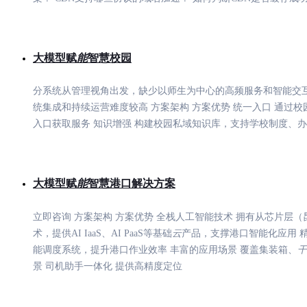
支
持
了
解
大模型赋
能
智慧校园
智
能
分系统从管理视角出发，缺少以师生为中心的高频服务和智能交互
云
统集成和持续运营难度较高 方案架构 方案优势 统一入口 通过
备
入口获取服务 知识增强 构建校园私域知识库，支持学校制度、
案
文
档
管
理
大模型赋
能
智慧港口解决方案
控
制
立即咨询 方案架构 方案优势 全栈人工智能技术 拥有从芯片层
台
术，提供AI IaaS、AI PaaS等基础
云
产品，支撑港口智能化应用 
能调度系统，提升港口作业效率 丰富的应用场景 覆盖集装箱、
干
景 司机助手一体化 提供高精度定位