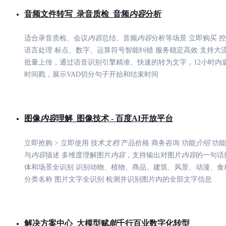
音频文件转写_录音质检_音频
内容
分析
适合录音质检、会议
内容
总结、音频
内容
分析等场景 立即购买 控
语言处理 标点、数字、运算符号智能纠错 服务稳定高效 支持大
批量上传，通过语音识别引擎精准、快速的转为文字，12小时内
时间戳，展示VAD切分句子开始和结束时间
图像
内容
理解_图像技术 - 百度AI开放平台
立即抢购 > 立即使用 技术
文档
产品价格 商务咨询 功能
介绍
功能
与
内容
描述 多维度理解图片
内容
，支持输出对图片
内容
的一句话
体和场景全识别 识别动物、植物、商品、建筑、风景、动漫、食
分类名称 图片文字全识别 检测并识别图片内的全部文字信息
解决方案中心_大模型赋
能
千行百业数字化转型