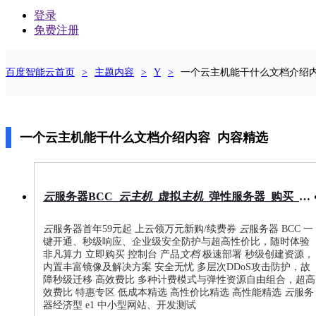
登录
免费注册
最
百度智能云首页
主题内容
Y
一个云主机能干什么文档介绍
新
活
动
产
一个云主机能干什么文档介绍内容
内容精选
品
解
决
方
云
服务器BCC_
云
主机
_虚拟
主机
_弹性服务器_购买_租用
案
千
云
服务器首年59元起 上云领万元新购/续费券
云
服务器 BCC 一
帆
键开通、秒级响应、企业级安全防护与超高性价比，随时体验
社
非凡算力 立即购买 控制台 产品
文档
极速部署​ 秒级创建资源，
区
内置丰富镜像及解决方案 安全无忧 多层次DDoS攻击防护，故
AI
障秒级迁移 高效费比 多种计费模式与弹性资源自由组合，超高
原
效费比 特惠专区 低成本精选 高性价比精选 高性能精选
云
服务
生
器经济型 e1 中小型网站、开发测试