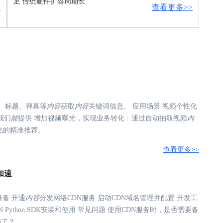
足 传统硬件扩容周期长
>
查看更多>>
、标题、弹幕等
内容
获取
内容
关键词信息。 应用场景 视频个性化
我们
能
提供 增加视频曝光，实现业务转化：通过自动抽取视频
内
化的精准推荐。
查看更多>>
加速
准备 开通
内容
分发网络CDN服务 启动CDN域名管理并配置 开发工
Python SDK安装和使用 常见问题 使用CDN服务时，是否需要备
功了？