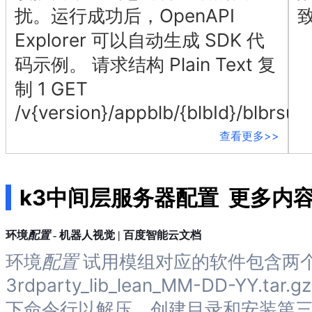
扰。运行成功后，OpenAPI
用
商
Explorer 可以自动生成 SDK 代
店
企
码示例。 请求结构 Plain Text 复
业
制 1 GET
服
务
/v{version}/appblb/{blbId}/blbrsu
云
市
查看更多>>
场
合
作
k3中间层服务器配置
更多内
与
生
态
配置
环境
- 机器人视觉 | 百度智能云文档
开
发
环境
配置
试用模组对应的软件包含两
者
3rdparty_lib_lean_MM-DD-Y
服
务
下命令行以解压，创建目录和安装第三方库： mk