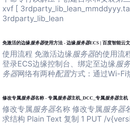
与
xvf [ 3rdparty_lib_lean_mmddyyy.ta
支
持
3rdparty_lib_lean
了
解
智
能
服务器
服务器
免激活的边缘
使用方法 - 边缘
ECS | 百度智能云
云
使用流程 免激活边缘
服务器
的使用流
备
案
登录ECS边缘控制台、绑定至边缘
服
文
务器
网络有两种
配置
方式：通过Wi-Fi
档
管
理
控
服务器
服务器
服务器
修改专属
名称 - 专属
主机_DCC_专属
主机
制
台
修改专属
服务器
名称 修改专属
服务器
求结构 Plain Text 复制 1 PUT /v{versi