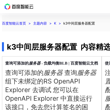
最
新
百度智能云首页
主题内容
K
k3中间层服务器配置
活
动
产
品
k3中间层服务器配置
内容精
解
决
方
服务器
查询可添加的
- 负载均衡BLB | 百度智能云文档
使
案
查询可添加的
服务器
查询
服务器
千
帆
组下未绑定的RS OpenAPI
社
区
Explorer 去调试 您可以在
AI
OpenAPI Explorer 中直接运行
原
生
该接口，免去您计算签名的困
应