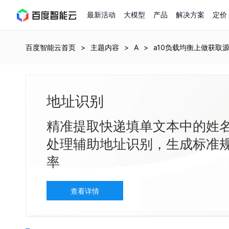
最新活动
大模型
产品
解决方案
定价
查看全部活动
进入千帆大模型平台
百度智能云全部产品
全部解决方案
了解定价
文档与社区
了解合作伙伴体系
进入服务与支持
云智一体3.0
百度智能云首页
主题内容
A
a10负载均衡上做获取
AI应用与智能体
精选活动
价格计算器
文档
关于合作伙伴
基础服务
市场活动
成为合作伙伴
增值服务-百度智能云知
最佳实践
价格详情
开发者资源
优惠上云
新手专享
上云领万
百度千帆
地址识别
精选推荐
精选推荐
自由搭配产品组合，轻松预估成本
了解定价模式，合理选择
Hermes Agent应用部
百度千帆·大模型服务及Agent开发平台
我们的伙伴体系
代理销售伙伴
千帆AI应用开发者中心
以Agent为核心的一站式企业级大模型服务平台
云服务器品类特惠
新客限时体验
自助工具
2026 百度AI开发者大会
大模型专家服务
智能中国 | 数字化转型进行
DuClaw
行业解决方案
人工智能
精准提取快递填单文本中的姓
云服务器2核4G低至39元/年
企业数字员工9.9
提供常见使用问题快速解决通道
开启「万物一体」新纪元
提供常见使用问题快速解决通道
联合央视聚焦企业数字化转型
一键部署DuClaw，零门
通用解决方案
百度伐谋
查询合作伙伴
解决方案销售伙伴
SDK中心
百度千帆
智能应用
处理辅助地址识别，生成标准
免费试用体验馆
文心大模型
企业专享权益
解决方案实践
智能助手
文心 Moment 大会
云专家服务
智能中国 | 标杆案例
云服务器 BCC
10分钟快速部署OpenC
客悦
优秀伙伴展示
技术合作伙伴
API平台
智能体
语音技术
率
注册并完成实名认证，立即体验热门产品
权益礼包至高可减6
提供常见使用问题快速解决通道
文心大模型 5.0 正式版上线
一对一定制化支持服务
云智一体赋能千行百业
安全稳定，提供高弹性的
图像技术
文字识别
ERNIE 4.5 Turbo
ERNIE 5.1
快速搭建与AI Workf
数字员工-营销内容创作
精品案例展示
服务伙伴
示例代码中心
人工智能热销榜
云推广大使限
工单服务
企业支持计划
搜索能力登顶国内，预训练成本仅为业界6%
百度网盘企业版
人脸与人体
语言与知识
查看详情
搭建私有知识库与AI
新购1元，AI能力引擎量包低至75折
推荐新客下单返利
数字员工-组件开放平台
7 × 24 小时在线提供服务
复杂业务专属支持
AI原生应用商店
云市场
新手入门
ERNIE X1 Turbo
DeepSeek-V4
云计算
搭建官网在线客服与
大模型增值服务上新
免费大模型课
云服务器BCC
具备更长的思维链，更
结构创新和超高上下文效率、Agent 能力得到专项优化
GPU云服务器
特惠榜单
网站建设
入门指南
计算
存储
工信部教考中心大模型证书6折
入门到进阶，大模