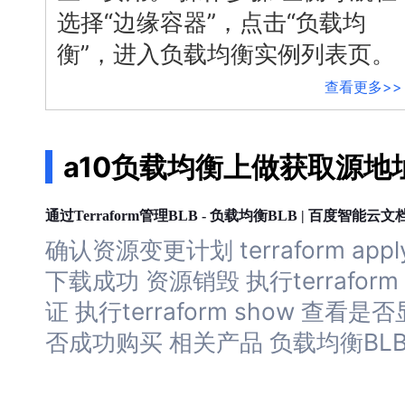
选择“边缘容器”，点击“
负载
均
智能大纲汇总，文库资源沉淀
衡
”，进入
负载
均衡
实例列表页。
查看更多>>
AI原生应用
伐谋
百度智能云客悦
a10负载均衡上做获取源地
全球领先的可商用自我演化超级智能体
大模型驱动的服务营销一
秒哒
九州·政务大模型原
负载
均衡
通过Terraform管理BLB -
BLB | 百度智能云文
无代码应用搭建平台
构建“1+1+5+∞”政
确认资源变更计划 terraform 
百度智能云数字员工
百度智能云灵医
下载成功 资源销毁 执行terrafor
内容运营等8款数字员工焕新上线！免费体验！
医疗AI大模型，构建覆
证 执行terraform show 
百度一见
百战·数智营销
否成功购买 相关产品
负载
均衡
BL
云边协同、自主进化的视觉智能体平台
赋能合作伙伴打造客户