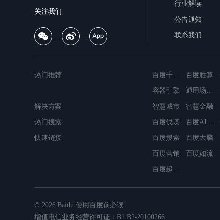
行业解读
关注我们
公告通知
联系我们
热门推荐
百度千帆·大模型服务与Agent开发平台
百度胜算
容器引擎
通用场景OCR
解决方案
MapReduce
智慧城市
智慧金融
简单消息服务
热门搜索
百度伐谋
数据仓库Palo
容器镜像服务
百度AI搜索
快速链接
百度搜索
百度大脑
百度营销
百度如流
百度超级链
© 2026 Baidu
使用百度前必读
增值电信业务经营许可证：B1.B2-20100266