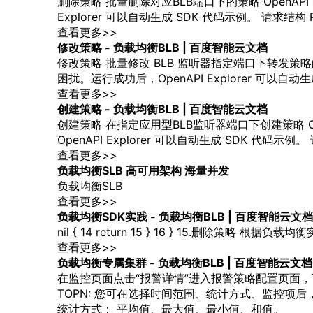
店
删除
策略
批量删除对应BLB端口下的
策略
OpenAP
企
Explorer 可以自动生成 SDK 代码示例。 请求结构 Plain Te
业
查看更多>>
服
修改
策略
-
负载
均衡
BLB | 百度智能云文档
务
修改
策略
批量修改 BLB 监听器指定端口下转发
策略
云
困扰。运行成功后，OpenAPI Explorer 可以自动生成 SDK
市
查看更多>>
场
创建
策略
-
负载
均衡
BLB | 百度智能云文档
合
创建
策略
在指定应用型BLB监听器端口下创建
策略
O
作
OpenAPI Explorer 可以自动生成 SDK 代码示例。 请求结构 
与
查看更多>>
生
负载
均衡
SLB 高可用架构 海量并发
态
负载
均衡
SLB
开
查看更多>>
发
负载
均衡
SDK实践 -
负载
均衡
BLB | 百度智能云文档
者
nil { 14 return 15 } 16 } 15.删除
策略
根据
负载
均衡
服
查看更多>>
务
负载
均衡
专属集群 -
负载
均衡
BLB | 百度智能云文档
与
在监控页面点击“报警详情”进入报警
策略
配置页面，
支
TOPN: 您可在选择时间范围、统计方式、监控项后
持
统计方式： 平均值、最大值、最小值、和值。