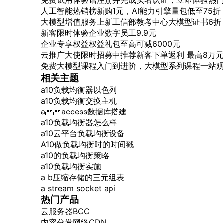
免费试用体验馆
注册并完成实名认证，立即体验热
人工智能热销榜
新购1元，AI能力引擎量包低至75折
大模型增值服务上新
工信部教考中心大模型证书6折
新客限时体验
企业数字员工9.9元
企业专享权益
权益礼包至高可减6000元
云推广大使限时招募中
推荐新客下单返利 最高8万
免费大模型课程
入门到进阶，大模型系列课程一站
相关主题
a10负载均衡器以色列
a10负载均衡交换主机
aaccess数据库搭建
a10负载均衡器怎么样
a10云平台负载均衡设备
A10做负载均衡时的时间戳
a10的负载均衡策略
a10负载均衡实施
a b压缩存储的三元组表
a stream socket api
热门产品
云服务器BCC
内容分发网络CDN