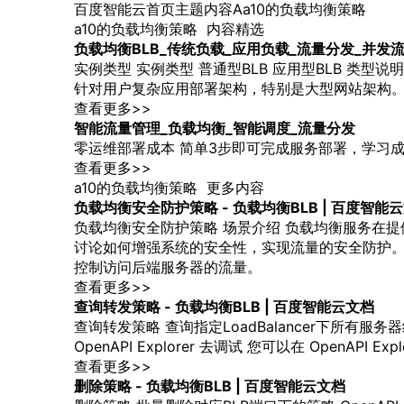
最
百度智能云首页
主题内容
A
a10的负载均衡策略
新
a10的负载均衡策略
内容精选
活
负载
均衡
BLB_传统
负载
_应用
负载
_流量分发_并发
动
实例类型 实例类型 普通型BLB 应用型BLB 类型说
产
针对用户复杂应用部署架构，特别是大型网站架构
品
查看更多>>
解
智能流量管理_
负载
均衡
_智能调度_流量分发
决
零运维部署成本 简单3步即可完成服务部署，学习
方
查看更多>>
案
a10的负载均衡策略
更多内容
千
负载
均衡
安全防护
策略
-
负载
均衡
BLB | 百度智能
帆
负载
均衡
安全防护
策略
场景介绍
负载
均衡
服务在提
社
讨论如何增强系统的安全性，实现流量的安全防护。 
区
控制访问后端服务器的流量。
AI
查看更多>>
原
查询转发
策略
-
负载
均衡
BLB | 百度智能云文档
生
查询转发
策略
查询指定LoadBalancer下所有服
应
OpenAPI Explorer 去调试 您可以在 OpenA
用
查看更多>>
商
删除
策略
-
负载
均衡
BLB | 百度智能云文档