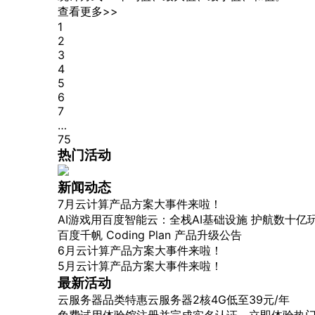
了
查看更多>>
解
1
智
2
3
能
4
云
5
备
6
案
7
文
…
档
75
管
热门活动
理
控
新闻动态
制
7月云计算产品方案大事件来啦！
台
AI游戏用百度智能云：全栈AI基础设施 护航数十亿
百度千帆 Coding Plan 产品升级公告
6月云计算产品方案大事件来啦！
5月云计算产品方案大事件来啦！
最新活动
云服务器品类特惠
云服务器2核4G低至39元/年