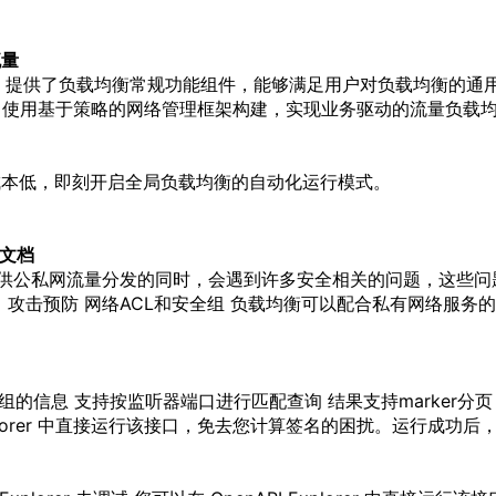
流量
明 提供了
负载
均衡
常规功能组件，能够满足用户对
负载
均衡
的通
。使用基于
策略
的网络管理框架构建，实现业务驱动的流量
负载
成本低，即刻开启全局
负载
均衡
的自动化运行模式。
云文档
供公私网流量分发的同时，会遇到许多安全相关的问题，这些问
攻击预防 网络ACL和安全组
负载
均衡
可以配合私有网络服务的 
务器组的信息 支持按监听器端口进行匹配查询 结果支持marker分页
PI Explorer 中直接运行该接口，免去您计算签名的困扰。运行成功后，O