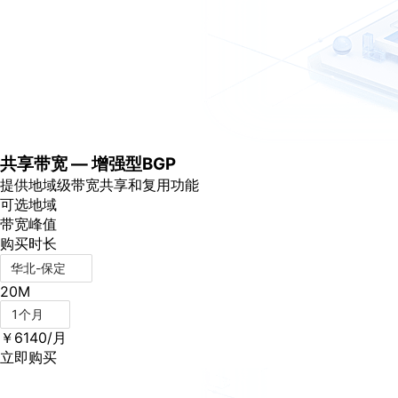
了
解
智
能
云
备
案
文
共享带宽 — 增强型BGP
档
提供地域级带宽共享和复用功能
管
可选地域
理
带宽峰值
控
购买时长
制
台
华北-保定
20M
1个月
￥
6140
/月
立即购买