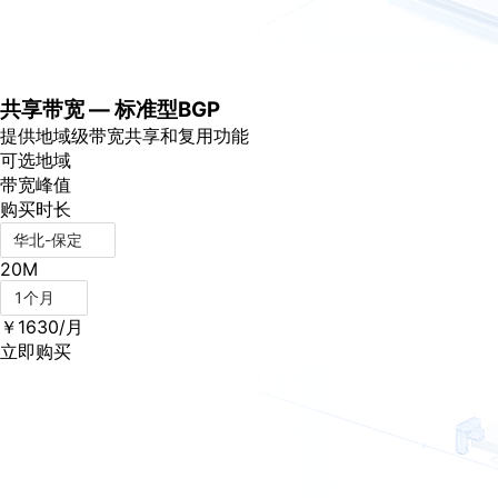
店
企
业
服
务
共享带宽 — 标准型BGP
云
提供地域级带宽共享和复用功能
市
可选地域
场
带宽峰值
合
购买时长
作
华北-保定
与
生
20M
态
1个月
开
￥
1630
/月
发
立即购买
者
服
务
与
支
持