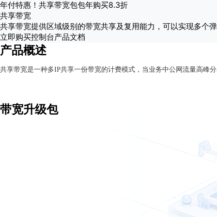
最
年付特惠！共享带宽包包年购买8.3折
新
共享带宽
活
共享带宽提供区域级别的带宽共享及复用能力，可以实现多个弹
动
立即购买
控制台
产品文档
产
产品概述
品
解
共享带宽是一种多IP共享一份带宽的计费模式，当业务中公网流量高峰
决
方
案
带宽升级包
千
帆
社
区
AI
原
生
应
用
商