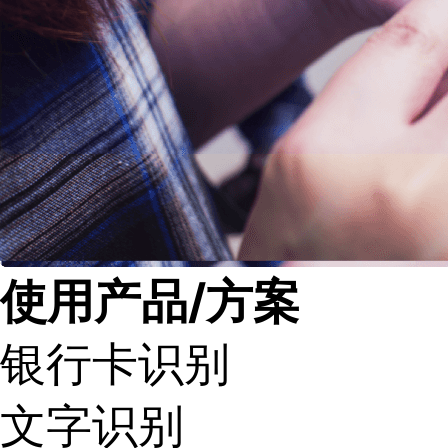
了
解
智
能
云
备
案
文
档
管
理
控
制
使用产品/方案
台
银行卡识别
文字识别