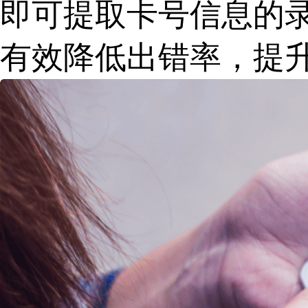
店
即可提取卡号信息的
企
业
有效降低出错率，提
服
务
云
市
场
合
作
与
生
态
开
发
者
服
务
与
支
持