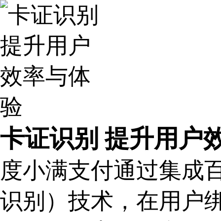
最
新
活
动
产
品
解
决
方
案
千
帆
卡证识别 提升用户
社
区
AI
度小满支付通过集成百
原
生
应
识别）技术，在用户
用
商