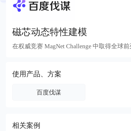
7 × 24 小时在线提供服务
复杂业务专属支持
AI原生应用商店
云市场
新手入门
ERNIE X1 Turbo
DeepSeek-V4
云计算
搭建官网在线客服与
大模型增值服务上新
免费大模型课
云服务器BCC
具备更长的思维链，更
结构创新和超高上下文效率、Agent 能力得到专项优化
GPU云服务器
特惠榜单
网站建设
入门指南
计算
存储
工信部教考中心大模型证书6折
入门到进阶，大模
配备GPU的云端服务器
ERNIE X1.1
语音识别
ERNIE 5.0-正式版
网络
数据库
营销服务
安全服务
最佳实践
磁芯动态特性建模
原生全模态大模型，基础能力全面升级
轻量应用服务器
大数据
容器
人脸识别
行业智能
企业应用
PaddleOCR-VL
ERNIE 4.5 Turbo VL
安全
CDN与边缘
在权威竞赛 MagNet Challenge 中取得全
文字识别
全新多模理解模型，图片理解、创作、翻译、代码等能力显著
分析决策
公司服务
管理运维
混合云
对象存储BOS
图像识别
稳定、安全、高效、高可
操作系统
智能办公
人工智能
使用产品、方案
ARM云
弹性公网IP
MCP及Agent开发
应用产品
生活休闲
API商城
智能应用
行业应用
MCP组件
精选Agent
百度伐谋
视频云平台
企业服务
百度云手机
聚合优质工具与MCP服务
官方能力直达，快速体验
地图服务
百度搜索
全能AI助手
25年搜索沉淀，权威高质多模态信源
相关案例
百度百科
深度研究Agent