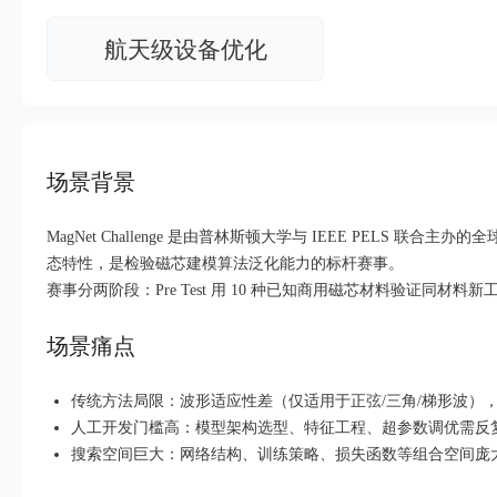
超3000万全行业词条，800万用户共吸纳
航天级设备优化
智能生成PPT
百度AI搜索
智能大纲汇总，文库资源沉淀
场景背景
AI原生应用
伐谋
百度智能云客悦
MagNet Challenge 是由普林斯顿大学与 IEEE PELS
态特性，是检验磁芯建模算法泛化能力的标杆赛事。
全球领先的可商用自我演化超级智能体
大模型驱动的服务营销一
赛事分两阶段：Pre Test 用 10 种已知商用磁芯材料验证同材料新
秒哒
九州·政务大模型原
无代码应用搭建平台
构建“1+1+5+∞”政
场景痛点
百度智能云数字员工
百度智能云灵医
传统方法局限：波形适应性差（仅适用于正弦/三角/梯形波）
内容运营等8款数字员工焕新上线！免费体验！
医疗AI大模型，构建覆
人工开发门槛高：模型架构选型、特征工程、超参数调优需反
搜索空间巨大：网络结构、训练策略、损失函数等组合空间庞
百度一见
百战·数智营销
云边协同、自主进化的视觉智能体平台
赋能合作伙伴打造客户