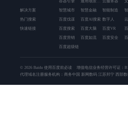
容器引擎
通用场景OCR
云服务器
解决方案
MapReduce
智慧城市
智慧金融
简单消息服务
智能制造
轻量应用服务器
热门搜索
百度伐谋
数据仓库Palo
百度AI搜索
容器镜像服务
数字人
云数据库DocDB
快速链接
百度搜索
百度大脑
百度VR
百
百度营销
百度如流
百度安全
百度超级链
© 2026 Baidu
使用百度前必读
增值电信业务经营许可证：B1.B2
代理域名注册服务机构：商务中国 新网数码 江苏邦宁 西部数