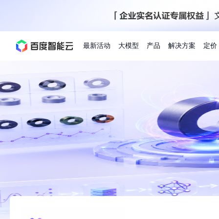
最新活动
大模型
产品
解决方案
定价
查看全部活动
进入千帆大模型平台
百度智能云全部产品
全部解决方案
了解定价
文档与社区
了解合作伙伴体系
进入服务与支持
云智一体3.0
AI应用与智能体
精选活动
价格计算器
文档
关于合作伙伴
基础服务
市场活动
成为合作伙伴
增值服务-百度智能云知
最佳实践
价格详情
开发者资源
优惠上云
新手专享
上云领万
百度千帆
精选推荐
精选推荐
自由搭配产品组合，轻松预估成本
了解定价模式，合理选择
Hermes Agent应用部
百度千帆·大模型服务及Agent开发平台
我们的伙伴体系
代理销售伙伴
千帆AI应用开发者中心
以Agent为核心的一站式企业级大模型服务平台
云服务器品类特惠
新客限时体验
自助工具
2026 百度AI开发者大会
大模型专家服务
智能中国 | 数字化转型进行
DuClaw
行业解决方案
人工智能
云服务器2核4G低至39元/年
企业数字员工9.9
提供常见使用问题快速解决通道
开启「万物一体」新纪元
提供常见使用问题快速解决通道
联合央视聚焦企业数字化转型
一键部署DuClaw，零门
通用解决方案
百度伐谋
查询合作伙伴
解决方案销售伙伴
SDK中心
百度千帆
智能应用
免费试用体验馆
文心大模型
企业专享权益
解决方案实践
智能助手
文心 Moment 大会
云专家服务
智能中国 | 标杆案例
云服务器 BCC
10分钟快速部署OpenC
客悦
优秀伙伴展示
技术合作伙伴
API平台
智能体
语音技术
注册并完成实名认证，立即体验热门产品
权益礼包至高可减6
提供常见使用问题快速解决通道
文心大模型 5.0 正式版上线
一对一定制化支持服务
云智一体赋能千行百业
安全稳定，提供高弹性的
图像技术
文字识别
ERNIE 4.5 Turbo
ERNIE 5.1
快速搭建与AI Workf
数字员工-营销内容创作
精品案例展示
服务伙伴
示例代码中心
人工智能热销榜
云推广大使限
工单服务
企业支持计划
搜索能力登顶国内，预训练成本仅为业界6%
百度网盘企业版
人脸与人体
语言与知识
搭建私有知识库与AI
新购1元，AI能力引擎量包低至75折
推荐新客下单返利
数字员工-组件开放平台