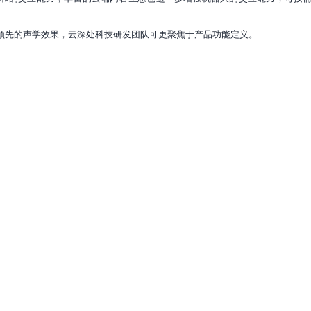
领先的声学效果，云深处科技研发团队可更聚焦于产品功能定义。
具身智能
人工智能
AIRS 携手百度智能云创建具身智能“中国范式”
AIRS依托百度智能云的AI Infra平台、异构算力调度及高性能计算能
力，加速“通用元学习智能体”研发，推动AIRSHIP、AIRSTONE等开源
系统落地，构建具身智能“模型—数据—算力—平台”全链条生态。