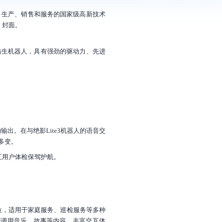
即刻沟通，快速解决您的问题
发、生产、销售和服务的国家级高新技术
专家咨询
》封面。
的仿生机器人，具有强劲的驱动力、先进
分享案例
扫一扫
即刻分享精彩案例
复制链接
下载二维码
。在与绝影Lite3机器人的语音交
多变。
互用户体检保驾护航。
定位，适用于家庭服务、巡检服务等多种
需调用音乐、故事等内容，丰富交互体