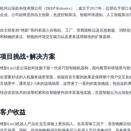
店
企
杭州云深处科技有限公司（DEEP Robotics），成立于2017年，总
业
企业。公司始终坚持自主创新，先进控制算法、智能环境感知、人工智能算法等核心技
服
务
自主研发的“绝影”系列机器人在电站、工厂、管廊巡检以及应急救援、消防侦
云
和精确的算法、智能的环境交互能力以及更多适用模块的扩展选择。
市
场
合
项目挑战+解决方案
作
与
绝影Lite3是云深处科技旗下新一代灵巧型智能机器狗，面向教育科研场景
生
在需要对话的人机服务场景里面，前端语音方案的效果是保障整个用户交互良好
态
互场景中，通常是2~5米的远场场景，这带来了一系列的复杂挑战，包括远距
开
发
结合语音技术的深厚积累和在智能硬件的丰富落地实践，百度智能云为云深处科
者
服
务
客户收益
与
支
绝影Lite3机器人产品在交互体验上更加拟人。在高背噪工况下，语音唤醒识别
持
交互场景。同时，提供的唤醒词定制服务可让机器人产品形象IP话，具备更