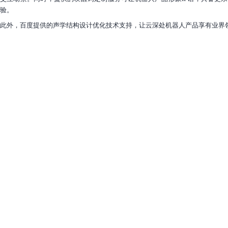
了
验。
解
此外，百度提供的声学结构设计优化技术支持，让云深处机器人产品享有业界
智
能
云
备
案
文
档
管
理
控
制
台