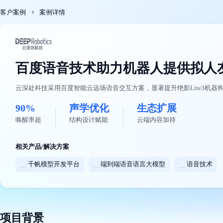
最
客户案例
案例详情
新
活
动
产
品
百度语音技术助力机器人提供拟人
解
决
云深处科技采用百度智能云远场语音交互方案，显著提升绝影Lite3机
方
案
90%
声学优化
生态扩展
千
唤醒率超
结构设计赋能
云端内容加持
帆
社
相关产品/解决方案
区
AI
千帆模型开发平台
端到端语音语言大模型
语音技术
原
生
应
用
商
项目背景