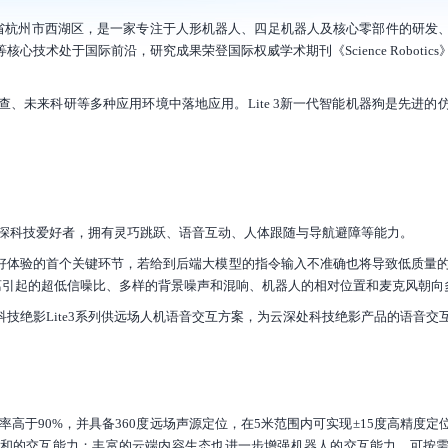
部位于浙江省杭州市西湖区，是一家专注于人形机器人、四足机器人及核心零部件的研
术处于国际前沿，研究成果荣登国际权威学术期刊《Science Robotics
查、未来科研等多种应用环境中落地应用。Lite 3新一代智能机器狗是先进
与资深科技爱好者，拥有灵巧跳跃、语音互动、人体跟随与导航避障等能力。
体验的首个关键环节，若给到后端大模型的指令输入不准确也将导致低质量的输出
离引起的超低信噪比、多样的背景噪声和混响、机器人的相对位置和麦克风朝向
技绝影Lite3系列供远场人机语音交互方案，为云深处科技绝影产品的语音交
率高于90%，并具备360度远场声源定位，在5米范围内可实现±15度高精度
亲和的交互能力；丰富的云端内容生态也进一步增强机器人的交互能力，可按