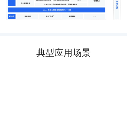
典型应用场景