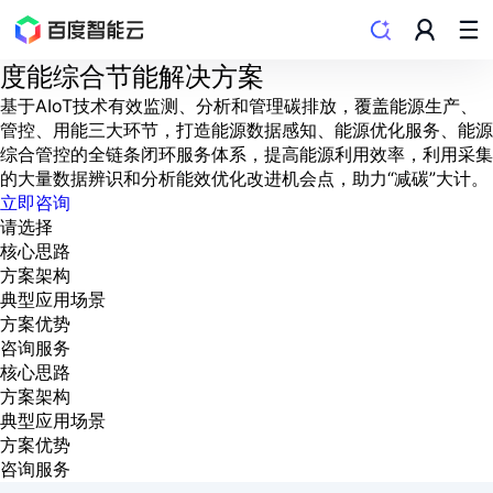
度能综合节能解决方案
基于AIoT技术有效监测、分析和管理碳排放，覆盖能源生产、
管控、用能三大环节，打造能源数据感知、能源优化服务、能源
综合管控的全链条闭环服务体系，提高能源利用效率，利用采集
的大量数据辨识和分析能效优化改进机会点，助力“减碳”大计。
立即咨询
请选择
核心思路
方案架构
典型应用场景
方案优势
咨询服务
核心思路
方案架构
典型应用场景
方案优势
咨询服务