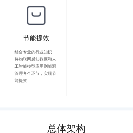
节能提效
结合专业的行业知识，
将物联网感知数据和人
工智能模型应用到能源
管理各个环节，实现节
能提效
总体架构