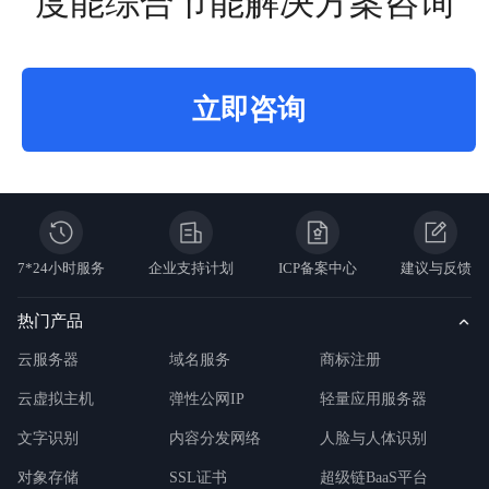
度能综合节能解决方案咨询
立即咨询
7*24小时服务
企业支持计划
ICP备案中心
建议与反馈
热门产品
云服务器
域名服务
商标注册
云虚拟主机
弹性公网IP
轻量应用服务器
文字识别
内容分发网络
人脸与人体识别
对象存储
SSL证书
超级链BaaS平台