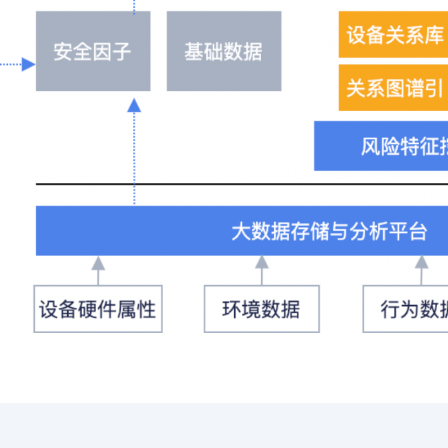
可结合全网实时信息进行智能问答，能力丰富强大
支持自定义导入并官方预置多个子Agent,协同完成复杂 场景任务
AI云原生与一体机
百度百舸·AI计算平台
销一体化AI应用
大模型训推一体化基础设施，十万卡大规模集群
原生产品
百度百舸一体机
政务大模型原生产品体系
搭载百舸异构计算平台，提供高效的异构资源管理
千帆一体机
覆盖全场景的医疗AI生态
搭载千帆大模型工具链平台，内置文心与精选开源大模型
向量数据库
户全生命周期营销闭环
VectorDB 纯自研高性能、高性价比、生态丰富且即开即用