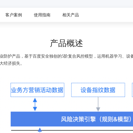
，计算密集型应用专享
视觉+多模态大模型，万物精准识别
大模型语音合成
BaiduLinuxClou
政务智能体的百度搜索解决方案
在事实性、指令遵循、智能体等能力上均有显著提升
音色具备更高的自然度、丰富的情感表达等特点
客户案例
使用指南
相关产品
智能文档分析
能源行业企业管理系统智能化升级解决方案
生态适配指南
提供官网搭建、web应用搭建、云上学习和测试等场景的服务
文心大模型驱动，一站式文档处理
大模型声音复刻
先进、高效的文档解析模型，专为文档元素识别设计
录制5秒音频，即可极速复刻音色
智慧水务智能体解决方案
生态兼容性全景图
文字识别
产品概述
拓展的云存储服务
覆盖多种场景、多种语言的高精度整图文字检测和
业防护产品，基于百度安全独创的5阶复合风控模型，运用机器学习、设
图像增强
大经济损失。
地址和公网带宽，增加用户使用弹性
去雾增强放大，重建高清无损图像
Agent开发工具链
大模型声音复刻
体验AI方案
丰富的Agent开发工具、一站式创建
面向企业客户在游戏、营销、直播、办公等场景提供高效稳定的一站式解决方案
基于大模型zero-shot技术，随时随地录制数秒音频
自主规划Agent
内置多种AI助手常见能力，深入理解用户意图，智能调度多种MCP工具
自主思考并规划任务，适用于基础或日常的业务流程
工作流Agent
实时整合文本、图像、PDF等多模态数据，生成高质量结构化报告
严格按照人工编排工作流对话，适用于严谨的业务流程
多智能体协作