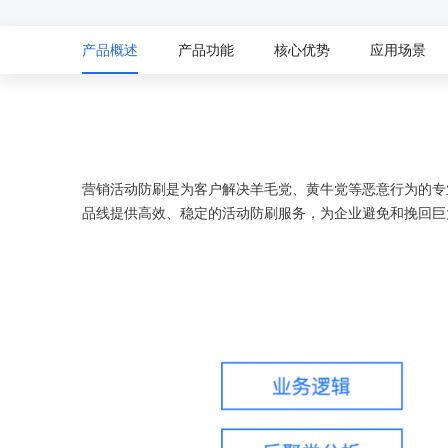
配备GPU的云端服务器
ERNIE X1.1
语音识别
ERNIE 5.0-正式版
网络
数据库
营销服务
安全服务
最佳实践
原生全模态大模型，基础能力全面升级
产品概述
产品功能
核心优势
应用场景
轻量应用服务器
大数据
容器
人脸识别
行业智能
企业应用
PaddleOCR-VL
ERNIE 4.5 Turbo VL
安全
CDN与边缘
文字识别
全新多模理解模型，图片理解、创作、翻译、代码等能力显著
分析决策
公司服务
管理运维
混合云
对象存储BOS
图像识别
稳定、安全、高效、高可
操作系统
智能办公
人工智能
ARM云
营销活动防刷是为客户解决羊毛党、黄牛党等恶意行为的专
弹性公网IP
MCP及Agent开发
应用产品
生活休闲
API商城
品线提供高效、稳定的活动防刷服务，为企业避免和挽回巨
为用户访问公网提供IP
智能应用
行业应用
MCP组件
精选Agent
视频云平台
企业服务
百度云手机
聚合优质工具与MCP服务
官方能力直达，快速
地图服务
百度搜索
全能AI助手
25年搜索沉淀，权威高质多模态信源
百度百科
深度研究Agent
超3000万全行业词条，800万用户共吸纳
智能生成PPT
百度AI搜索