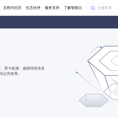
文档与社区
生态伙伴
服务支持
了解智能云
AI应用方案
智慧工业
知一
合作伙伴赋能
学习认证
行业解读
千帆社区
AI赋能
企服推荐
千帆AI加速器
联系我们
新闻动态
元新购券
全栈AI能力赋能应用开发
百度搭子DuMate
择计费模式
署
百度千帆·大模型服务及Agent开发平台
能源行业企
中心
合作伙伴培训
实践案例
线上大模型案例课程
你的超级AI助手 真干活 用搭子
验
域名注册服务
行时
培训认证
行业白皮书
我要建议
最新资讯
端到端语音语言大模型
.9元
.COM域名注册29元起
道
学练考认一站式平台
权威、全面的行业报告解读
产品及服务官方反
百度智能云业内最
槛部署7x24小时个人超级助手
基于跨模态大模型，体验超拟人对话
快速搭建企业AI知识库问答平台
客悦智能客服
船舶与海洋
合作伙伴课程中心
千帆杯AI参赛作品
线上产品实操课程
纹、黑卡检测、威胁情报等多
动运营效果。
益
智能商标注册
课程学习
分析师报告
我要投诉
公告通知
大模型语音合成
law
百度百舸AI算力管理
合作伙伴人才认证
线下培育
减6000元
首购275元，多买多省
全场景课程体系
权威机构云市场趋势解读
产品及服务官方投
最新公告通知及时
云计算服务
大模型升级语音合成，音色更自然
PP-StructureV3
low 编排平台
飞桨企业赋能
人才认证
限时招募中
建站特惠
多模态基础大模型，去幻觉、逻辑推理和代码能力明显增强
高效文档解析模型，复杂结构和多栏布局文档处理优势显著
大模型文档解析
信息公告
助手
返利 最高8万元
企业首购SSL证书5折
学习中心
数亿用户验证的企业数字资产管理平台，集智能管理、多人协作、大文件极速传输于一体
18 种格式解析，结构化输出文档关键信息
生态伙伴方案
端到端语音语言大模型
公告通知
线索转化入口
课程
国内短信套餐包
更强的深度思考能力
考试中心
基于Cross-Attention跨模态语音大模型，体验超拟人对话
看图识万物
船舶与海洋工程大模型解决方案
产品公告与服务动
大模型系列课程一站观看
企业首购限时0.99元起