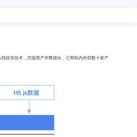
全球领先的可商用自我演化超级智能体
kimi-k2.6
dOS生态适配
文本生成模型，同时支持文本、图片与视频输入，思考与非思考模式，对话与 Agent 任务
Hogee
企业一站式AI营销应用
Qwen3.5-397B-A17B
原生视觉语言模型，具备强大的代码生成与智能体能力，对于各类智能体场景具有良好的泛化性
百度一见视觉智能体平台
识别服务
云边协同、自主进化的视觉智能体平台
备指纹等技术，挖掘黑产作弊团伙，已帮助内外部数十家产
秒哒
模型开发
无代码应用搭建平台
百度千帆·大模型服务及Agent开发平台
RedClaw
以Agent为核心的一站式企业级大模型服务平台
万能AI助手，让想法直接发生
百度胜算·数据智能平台
基于业务本体驱动的企业数据智能平台
零门槛AI开发平台EasyDL
零算法基础定制高精度AI模型
全功能AI开发平台BML