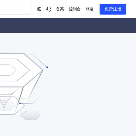
备案
控制台
免费注册
登录
问问AI助手
企业实名认证有什么福利？
如何免费试用百度智
方案
智慧政务
模型与应用
一站式企业级大模型服务
热门产品
AI体验中心
Dumate
业管理系统智能化升级
政务智能体的百度搜索解决方案
提供一站式、开箱即用的AI服务
百度搭子DuMate
百度智能云大模型系列课程
云服务器BCC
馈渠道
新动态
你的超级AI助手 真干活 用搭子
500+节免费观看 持续更新
工程大模型解决方案
智慧水务智能体解决方案
Duclaw
其他大模型
百度千帆·大模型服务及Agent开发平台
千帆大模型平台
诉渠道
了解
以Agent为核心的一站式企业级大模型服务平台
DeepSeek V3.2 Think
文本生成模型，长文本训练和推理效率的大幅提升
百度胜算·数据智能平台
企业实名认证专属权益
大模型专家服务
热门AI能力
基于业务本体驱动的企业数据智能平台
百度智能云千帆AI原生应用商店
GLM-5.2
云服务器39元/年起，领万元券包
赋能企业AI原生应用创新
提供一站式、开箱即用的AI服务
近千款AI应用，解锁多元体验
文本生成模型，支持 1M 上下文，长程任务执行更稳定、工程规范遵循更可靠
百度伐谋
查看详情
查看详情
查看详情
态一站获取