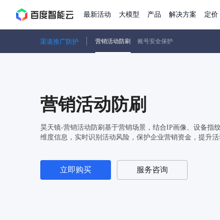
最新活动
大模型
产品
解决方案
定价
渠道推广防护
营销活动防刷
账号安全保护
查看全部活动
进入千帆大模型平台
百度智能云全部产品
全部解决方案
了解定价
文档与社区
了解合作伙伴体系
进入服务与支持
云智一体3.0
AI应用与智能体
精选活动
价格计算器
文档
关于合作伙伴
基础服务
市场活动
成为合作伙伴
增值服务-百度智能云
最佳实践
优惠上云
价格详情
开发者资源
新手专享
上云领万
百度千帆
精选推荐
精选推荐
自由搭配产品组合，轻松预估成本
了解定价模式，合理选
营销活动防刷
Hermes Agent应用部
百度千帆·大模型服务及Agent开发平台
我们的伙伴体系
代理销售伙伴
千帆AI应用开发者
以Agent为核心的一站式企业级大模型服务平台
云服务器品类特惠
新客限时体
自助工具
2026 百度AI开发者大会
大模型专家服务
智能中国 | 数字化转型进
DuClaw
行业解决方案
人工智能
云服务器2核4G低至39元/年
企业数字员工9
提供常见使用问题快速解决通道
开启「万物一体」新纪元
提供常见使用问题快速解决通
联合央视聚焦企业数字化转型
一键部署DuClaw，零门
通用解决方案
百度伐谋
查询合作伙伴
解决方案销售伙伴
SDK中心
昊天镜-营销活动防刷基于营销场景，结合IP画像、设备指
百度千帆
智能应用
维度信息，实时识别活动风险，保护企业营销资金，提升活
免费试用体验馆
文心大模型
企业专享权
解决方案实践
智能助手
文心 Moment 大会
云专家服务
智能中国 | 标杆案例
云服务器 BCC
10分钟快速部署OpenC
客悦
优秀伙伴展示
技术合作伙伴
API平台
智能体
语音技术
注册并完成实名认证，立即体验热门产品
权益礼包至高可
提供常见使用问题快速解决通道
文心大模型 5.0 正式版上线
一对一定制化支持服务
云智一体赋能千行百业
安全稳定，提供高弹性的
图像技术
文字识别
ERNIE 4.5 Turbo
ERNIE 5.1
快速搭建与AI Workf
数字员工-营销内容创作
精品案例展示
服务伙伴
示例代码中心
立即购买
服务咨询
人工智能热销榜
云推广大使
工单服务
企业支持计划
搜索能力登顶国内，预训练成本仅为业界6%
百度网盘企业版
人脸与人体
语言与知识
搭建私有知识库与AI
新购1元，AI能力引擎量包低至75折
推荐新客下单
数字员工-组件开放平台
7 × 24 小时在线提供服务
复杂业务专属支持
AI原生应用商店
云市场
新手入门
ERNIE X1 Turbo
DeepSeek-V4
云计算
搭建官网在线客服与
大模型增值服务上新
免费大模型
云服务器BCC
具备更长的思维链，
结构创新和超高上下文效率、Agent 能力得到专项优化
GPU云服务器
特惠榜单
网站建设
入门指南
计算
存储
工信部教考中心大模型证书6折
入门到进阶，