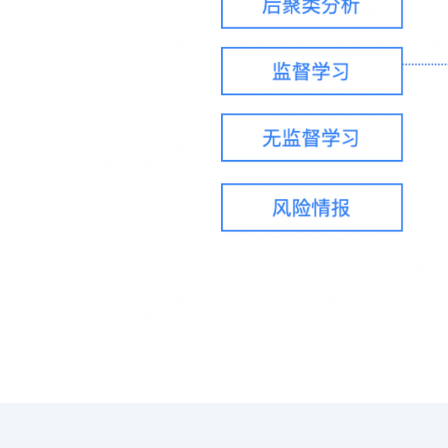
智能大纲汇总，文库资源沉淀
AI原生应用
伐谋
百度智能云客悦
全球领先的可商用自我演化超级智能体
大模型驱动的服务营
秒哒
九州·政务大模型
无代码应用搭建平台
构建“1+1+5+∞”
百度智能云数字员工
百度智能云灵医
内容运营等8款数字员工焕新上线！免费体验！
医疗AI大模型，构建
百度一见
百战·数智营销
云边协同、自主进化的视觉智能体平台
赋能合作伙伴打造客