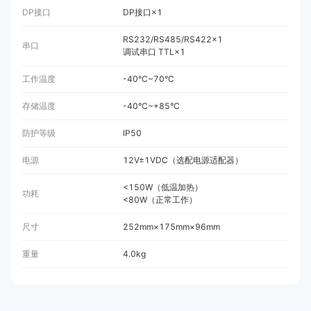
DP接口
DP接口×1
RS232/RS485/RS422×1
串口
调试串口 TTL×1
工作温度
-40°C~70°C
存储温度
-40°C~+85°C
防护等级
IP50
电源
12V±1VDC（选配电源适配器）
<150W（低温加热）
功耗
<80W（正常工作）
尺寸
252mm×175mm×96mm
重量
4.0kg