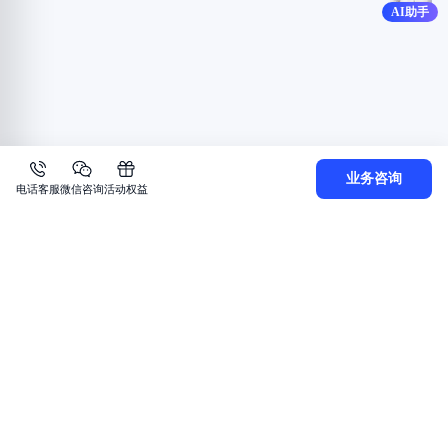
AI助手
业务咨询
电话客服
微信咨询
活动权益
7*24小时服务
企业支持计划
ICP备案中心
建议与反馈
热门产品
云服务器
域名服务
商标注册
云虚拟主机
弹性公网IP
轻量应用服务器
文字识别
内容分发网络
人脸与人体识别