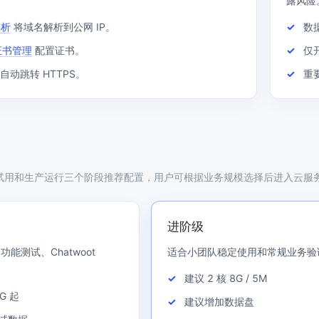
露风险
解析
将域名解析到公网 IP。
数
 证书管理
配置证书。
仅
 自动跳转 HTTPS。
重
试用和生产运行三个阶段推荐配置，用户可根据业务规模选择后进入云服
进阶级
能测试、Chatwoot
适合小团队稳定使用和常规业务验
建议 2 核 8G / 5M
G 起
建议增加数据盘