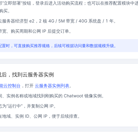
部“立即部署”按钮，登录后进入活动购买流程；也可以在推荐配置模块中
可结合全网实时信息进行智能问答，能力丰富强大
支持自定义导入并官方预置多个子Agent,协同完成复杂 场景任务
购买。
务器经济型 e2，2 核 4G / 5M 带宽 / 40G 系统盘 / 1 年。
宽、购买周期和公网 IP 后提交订单。
AI云原生与一体机
配置时，可直接购买推荐规格，后续可根据访问量和数据规模升级。
百度百舸·AI计算平台
销一体化AI应用
大模型训推一体化基础设施，十万卡大规模集群
原生产品
百度百舸一体机
成后，找到云服务器实例
政务大模型原生产品体系
搭载百舸异构计算平台，提供高效的异构资源管理
能云控制台
，打开
云服务器实例列表
。
千帆一体机
覆盖全场景的医疗AI生态
搭载千帆大模型工具链平台，内置文心与精选开源大模型
、实例名称或地域找到刚购买的 Chatwoot 镜像实例。
为“运行中”，并复制公网 IP。
向量数据库
户全生命周期营销闭环
VectorDB 纯自研高性能、高性价比、生态丰富且即开即用
地域、实例 ID、公网 IP，便于后续排查。