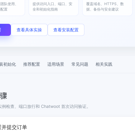
，计算密集型应用专享
视觉+多模态大模型，万物精准识别
、团队使用、
提供访问入口、端口、安
覆盖域名、HTTPS、数
大模型语音合成
荐配置
全和初始化指南
据、备份与安全建议
BaiduLinuxClou
政务智能体的百度搜索解决方案
在事实性、指令遵循、智能体等能力上均有显著提升
音色具备更高的自然度、丰富的情感表达等特点
智能文档分析
能源行业企业管理系统智能化升级解决方案
生态适配指南
提供官网搭建、web应用搭建、云上学习和测试等场景的服务
文心大模型驱动，一站式文档处理
大模型声音复刻
署
查看具体实操
查看安装配置
先进、高效的文档解析模型，专为文档元素识别设计
录制5秒音频，即可极速复刻音色
智慧水务智能体解决方案
生态兼容性全景图
文字识别
拓展的云存储服务
覆盖多种场景、多种语言的高精度整图文字检测和
图像增强
装初始化
推荐配置
适用场景
常见问题
相关实践
地址和公网带宽，增加用户使用弹性
去雾增强放大，重建高清无损图像
Agent开发工具链
大模型声音复刻
体验AI方案
丰富的Agent开发工具、一站式创建
面向企业客户在游戏、营销、直播、办公等场景提供高效稳定的一站式解决方案
基于大模型zero-shot技术，随时随地录制数秒音频
自主规划Agent
骤
内置多种AI助手常见能力，深入理解用户意图，智能调度多种MCP工具
自主思考并规划任务，适用于基础或日常的业务流程
例检查、端口放行和 Chatwoot 首次访问验证。
工作流Agent
实时整合文本、图像、PDF等多模态数据，生成高质量结构化报告
严格按照人工编排工作流对话，适用于严谨的业务流程
置并提交订单
多智能体协作