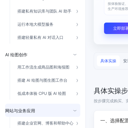
配备GPU的云端服务器
按体验验证
ERNIE X1.1
语音识别
ERNIE 5.0-正式版
网络
数据库
生产环境推
营销服务
安全服务
最佳实践
搭建私有知识库与团队 AI 助手
原生全模态大模型，基础能力全面升级
轻量应用服务器
大数据
容器
人脸识别
行业智能
企业应用
PaddleOCR-VL
运行本地大模型服务
ERNIE 4.5 Turbo VL
安全
CDN与边缘
立即部
文字识别
全新多模理解模型，图片理解、创作、翻译、代码等能力显著
分析决策
公司服务
管理运维
混合云
对象存储BOS
搭建轻量私有 AI 对话入口
图像识别
稳定、安全、高效、高可
操作系统
智能办公
人工智能
ARM云
AI 绘图创作
弹性公网IP
MCP及Agent开发
›
应用产品
生活休闲
API商城
具体实操
安
为用户访问公网提供IP
智能应用
行业应用
用工作流生成商品图和海报图
MCP组件
精选Agent
视频云平台
企业服务
百度云手机
聚合优质工具与MCP服务
官方能力直达，快速
搭建 AI 绘图与图生图工作台
地图服务
百度搜索
全能AI助手
具体实操步
低成本体验 CPU 版 AI 绘图
25年搜索沉淀，权威高质多模态信源
按步骤完成购买、实
百度百科
深度研究Agent
网站与业务应用
›
超3000万全行业词条，800万用户共吸纳
一、选择配
搭建企业官网、博客和帮助中心
智能生成PPT
百度AI搜索