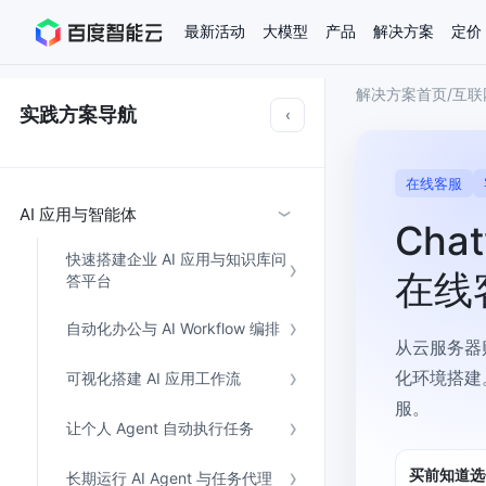
最新活动
大模型
产品
解决方案
定价
解决方案首页
/
互联
查看全部活动
进入千帆大模型平台
百度智能云全部产品
全部解决方案
了解定价
文档与社区
了解合作伙伴体系
进入服务与支持
云智一体3.0
实践方案导航
‹
AI应用与智能体
在线客服
精选活动
价格计算器
文档
关于合作伙伴
基础服务
市场活动
成为合作伙伴
增值服务-百度智能云
最佳实践
优惠上云
价格详情
开发者资源
新手专享
上云领万
百度千帆
精选推荐
精选推荐
AI 应用与智能体
自由搭配产品组合，轻松预估成本
了解定价模式，合理选
›
Cha
Hermes Agent应用部
百度千帆·大模型服务及Agent开发平台
我们的伙伴体系
代理销售伙伴
千帆AI应用开发者
以Agent为核心的一站式企业级大模型服务平台
云服务器品类特惠
新客限时体
自助工具
2026 百度AI开发者大会
大模型专家服务
智能中国 | 数字化转型进
DuClaw
行业解决方案
人工智能
快速搭建企业 AI 应用与知识库问
云服务器2核4G低至39元/年
企业数字员工9
提供常见使用问题快速解决通道
开启「万物一体」新纪元
提供常见使用问题快速解决通
联合央视聚焦企业数字化转型
一键部署DuClaw，零门
在线
通用解决方案
百度伐谋
查询合作伙伴
解决方案销售伙伴
SDK中心
答平台
百度千帆
智能应用
免费试用体验馆
文心大模型
企业专享权
解决方案实践
智能助手
文心 Moment 大会
云专家服务
智能中国 | 标杆案例
云服务器 BCC
10分钟快速部署OpenC
客悦
优秀伙伴展示
技术合作伙伴
API平台
智能体
语音技术
自动化办公与 AI Workflow 编排
注册并完成实名认证，立即体验热门产品
权益礼包至高可
提供常见使用问题快速解决通道
文心大模型 5.0 正式版上线
一对一定制化支持服务
云智一体赋能千行百业
安全稳定，提供高弹性的
从云服务器购
图像技术
文字识别
ERNIE 4.5 Turbo
ERNIE 5.1
快速搭建与AI Workf
数字员工-营销内容创作
精品案例展示
服务伙伴
示例代码中心
化环境搭建
可视化搭建 AI 应用工作流
人工智能热销榜
云推广大使
工单服务
企业支持计划
搜索能力登顶国内，预训练成本仅为业界6%
百度网盘企业版
人脸与人体
语言与知识
服。
搭建私有知识库与AI
新购1元，AI能力引擎量包低至75折
推荐新客下单
数字员工-组件开放平台
7 × 24 小时在线提供服务
复杂业务专属支持
让个人 Agent 自动执行任务
AI原生应用商店
云市场
新手入门
ERNIE X1 Turbo
DeepSeek-V4
云计算
搭建官网在线客服与
大模型增值服务上新
免费大模型
云服务器BCC
具备更长的思维链，
结构创新和超高上下文效率、Agent 能力得到专项优化
GPU云服务器
买前知道选
特惠榜单
网站建设
入门指南
长期运行 AI Agent 与任务代理
计算
存储
工信部教考中心大模型证书6折
入门到进阶，