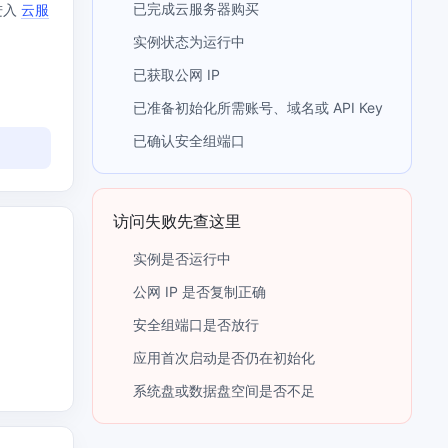
已完成云服务器购买
进入
云服
提供一站式AI开发、训练及推理环境，
实例状态为运行中
已获取公网 IP
已准备初始化所需账号、域名或 API Key
已确认安全组端口
AI安全护栏
多模态大模型的安全围栏，助力企业内容合规
MapReduce计算集群服务
访问失败先查这里
供全托管的Hadoop/Spark计算集群服务，安全可靠
实例是否运行中
公网 IP 是否复制正确
安全组端口是否放行
应用首次启动是否仍在初始化
系统盘或数据盘空间是否不足