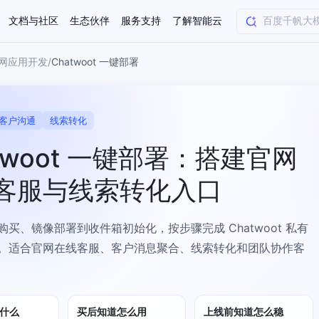
文档与社区
生态伙伴
服务支持
了解智能云
网应用开发
/
Chatwoot 一键部署
AI应用方案
智慧工业
客户沟通
线索转化
知一
合作伙伴赋能
学习认证
行业解读
千帆社区
AI赋能
企服推荐
千帆AI加速器
联系我们
新闻动态
元新购券
全栈AI能力赋能应用开发
百度搭子DuMate
择计费模式
twoot 一键部署：搭建官网
署
百度千帆·大模型服务及Agent开发平台
能源行业企
中心
合作伙伴培训
实践案例
线上大模型案例课程
你的超级AI助手 真干活 用搭子
验
域名注册服务
行时
培训认证
行业白皮书
我要建议
最新资讯
端到端语音语言大模型
.9元
.COM域名注册29元起
道
学练考认一站式平台
权威、全面的行业报告解读
产品及服务官方反
百度智能云业内最
槛部署7x24小时个人超级助手
基于跨模态大模型，体验超拟人对话
快速搭建企业AI知识库问答平台
客悦智能客服
船舶与海洋
客服与线索转化入口
合作伙伴课程中心
千帆杯AI参赛作品
线上产品实操课程
益
智能商标注册
课程学习
分析师报告
我要投诉
公告通知
大模型语音合成
law
百度百舸AI算力管理
合作伙伴人才认证
线下培育
减6000元
首购275元，多买多省
全场景课程体系
权威机构云市场趋势解读
产品及服务官方投
最新公告通知及时
云计算服务
大模型升级语音合成，音色更自然
买、镜像部署到收件箱初始化，按步骤完成 Chatwoot 私有
PP-StructureV3
low 编排平台
飞桨企业赋能
人才认证
。适合官网在线客服、客户消息聚合、线索转化和团队协作客
限时招募中
建站特惠
多模态基础大模型，去幻觉、逻辑推理和代码能力明显增强
高效文档解析模型，复杂结构和多栏布局文档处理优势显著
大模型文档解析
信息公告
助手
返利 最高8万元
企业首购SSL证书5折
学习中心
数亿用户验证的企业数字资产管理平台，集智能管理、多人协作、大文件极速传输于一体
18 种格式解析，结构化输出文档关键信息
生态伙伴方案
端到端语音语言大模型
公告通知
线索转化入口
课程
国内短信套餐包
更强的深度思考能力
考试中心
基于Cross-Attention跨模态语音大模型，体验超拟人对话
看图识万物
什么
买后知道怎么用
上线前知道怎么稳
船舶与海洋工程大模型解决方案
产品公告与服务动
大模型系列课程一站观看
企业首购限时0.99元起