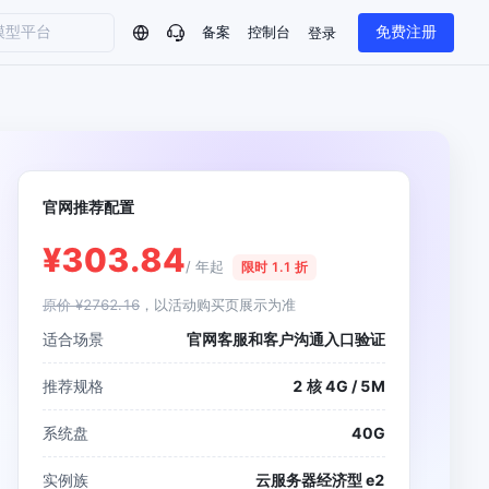
备案
控制台
免费注册
登录
问问AI助手
企业实名认证有什么福利？
如何免费试用百度智
方案
智慧政务
模型与应用
一站式企业级大模型服务
热门产品
AI体验中心
官网推荐配置
Dumate
业管理系统智能化升级
政务智能体的百度搜索解决方案
提供一站式、开箱即用的AI服务
百度搭子DuMate
百度智能云大模型系列课程
¥303.84
云服务器BCC
/ 年起
馈渠道
新动态
限时 1.1 折
你的超级AI助手 真干活 用搭子
500+节免费观看 持续更新
工程大模型解决方案
智慧水务智能体解决方案
Duclaw
原价 ¥2762.16
，以活动购买页展示为准
其他大模型
百度千帆·大模型服务及Agent开发平台
千帆大模型平台
适合场景
官网客服和客户沟通入口验证
诉渠道
了解
以Agent为核心的一站式企业级大模型服务平台
DeepSeek V3.2 Think
推荐规格
2 核 4G / 5M
文本生成模型，长文本训练和推理效率的大幅提升
百度胜算·数据智能平台
企业实名认证专属权益
大模型专家服务
热门AI能力
基于业务本体驱动的企业数据智能平台
百度智能云千帆AI原生应用商店
系统盘
40G
GLM-5.2
云服务器39元/年起，领万元券包
赋能企业AI原生应用创新
提供一站式、开箱即用的AI服务
近千款AI应用，解锁多元体验
文本生成模型，支持 1M 上下文，长程任务执行更稳定、工程规范遵循更可靠
百度伐谋
查看详情
实例族
云服务器经济型 e2
查看详情
查看详情
态一站获取