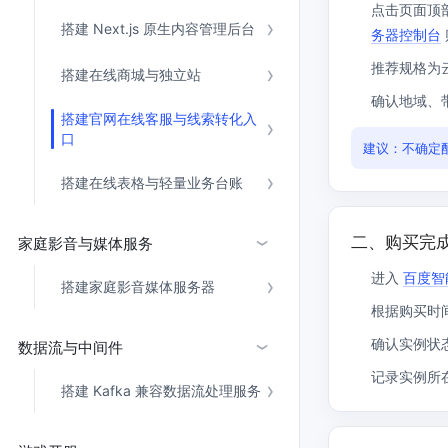
点击页面顶
智能大纲汇总，文库资源沉淀
搭建 Next.js 原生内容管理后台
务器控制台
推荐规格为云服
搭建在线商城与独立站
确认地域、带
AI原生应用
搭建官网在线客服与线索转化入
口
建议：不确定
伐谋
百度智能云客悦
全球领先的可商用自我演化超级智能体
大模型驱动的服务营
搭建在线表格与轻量业务台账
秒哒
九州·政务大模型
二、购买完
无代码应用搭建平台
构建“1+1+5+∞”
家庭影音与媒体服务
›
进入
百度智
百度智能云数字员工
百度智能云灵医
搭建家庭影音媒体服务器
内容运营等8款数字员工焕新上线！免费体验！
医疗AI大模型，构建
根据购买时间
确认实例状态
数据流与中间件
百度一见
百战·数智营销
›
云边协同、自主进化的视觉智能体平台
赋能合作伙伴打造客
记录实例所在
搭建 Kafka 兼容数据流处理服务