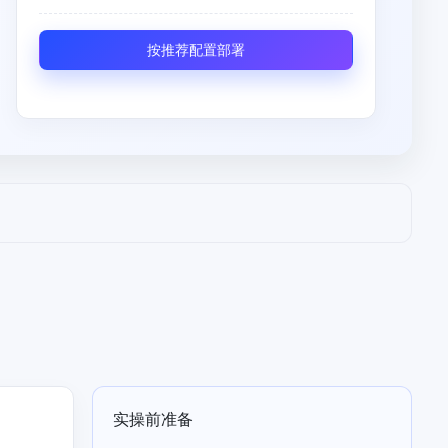
全球领先的可商用自我演化超级智能体
kimi-k2.6
dOS生态适配
文本生成模型，同时支持文本、图片与视频输入，思考与非思考模式，对话与 Agent 任务
按推荐配置部署
Hogee
企业一站式AI营销应用
Qwen3.5-397B-A17B
原生视觉语言模型，具备强大的代码生成与智能体能力，对于各类智能体场景具有良好的泛化性
百度一见视觉智能体平台
识别服务
云边协同、自主进化的视觉智能体平台
秒哒
模型开发
无代码应用搭建平台
百度千帆·大模型服务及Agent开发平台
RedClaw
以Agent为核心的一站式企业级大模型服务平台
万能AI助手，让想法直接发生
百度胜算·数据智能平台
基于业务本体驱动的企业数据智能平台
零门槛AI开发平台EasyDL
零算法基础定制高精度AI模型
实操前准备
全功能AI开发平台BML