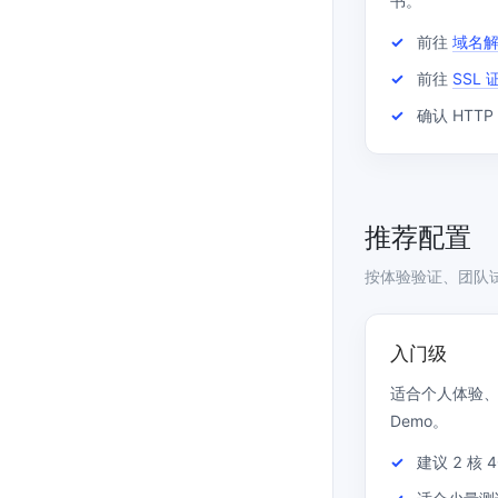
书。
前往
域名
前往
SSL
确认 HTTP
推荐配置
按体验验证、团队
入门级
适合个人体验、功
Demo。
建议 2 核 4