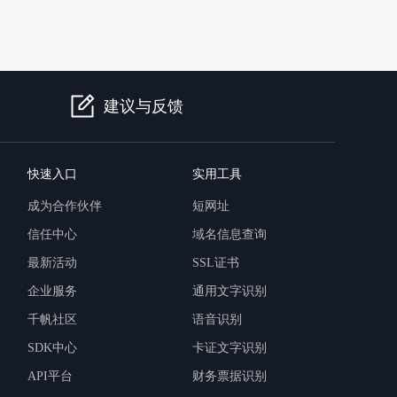
提供一站式AI开发、训练及推理环境，
建议与反馈
AI安全护栏
多模态大模型的安全围栏，助力企业内容合规
快速入口
实用工具
MapReduce计算集群服务
成为合作伙伴
短网址
供全托管的Hadoop/Spark计算集群服务，安全可靠
信任中心
域名信息查询
最新活动
SSL证书
企业服务
通用文字识别
千帆社区
语音识别
SDK中心
卡证文字识别
API平台
财务票据识别