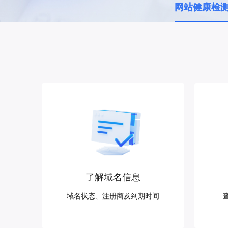
配备GPU的云端服务器
网站健康检
ERNIE X1.1
语音识别
ERNIE 5.0-正式版
网络
数据库
营销服务
安全服务
最佳实践
原生全模态大模型，基础能力全面升级
轻量应用服务器
大数据
容器
人脸识别
行业智能
企业应用
PaddleOCR-VL
ERNIE 4.5 Turbo VL
安全
CDN与边缘
文字识别
全新多模理解模型，图片理解、创作、翻译、代码等能力显著
分析决策
公司服务
管理运维
混合云
对象存储BOS
图像识别
稳定、安全、高效、高可
操作系统
智能办公
人工智能
ARM云
弹性公网IP
MCP及Agent开发
应用产品
生活休闲
API商城
为用户访问公网提供IP
智能应用
行业应用
MCP组件
精选Agent
视频云平台
企业服务
百度云手机
聚合优质工具与MCP服务
官方能力直达，快速
地图服务
百度搜索
全能AI助手
25年搜索沉淀，权威高质多模态信源
了解域名信息
百度百科
深度研究Agent
域名状态、注册商及到期时间
超3000万全行业词条，800万用户共吸纳
智能生成PPT
百度AI搜索