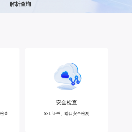
全球领先的可商用自我演化超级智能体
解析查询
kimi-k2.6
dOS生态适配
文本生成模型，同时支持文本、图片与视频输入，思考与非思考模式，对话与 Agent 任务
Hogee
企业一站式AI营销应用
Qwen3.5-397B-A17B
原生视觉语言模型，具备强大的代码生成与智能体能力，对于各类智能体场景具有良好的泛化性
百度一见视觉智能体平台
识别服务
云边协同、自主进化的视觉智能体平台
秒哒
模型开发
无代码应用搭建平台
百度千帆·大模型服务及Agent开发平台
RedClaw
以Agent为核心的一站式企业级大模型服务平台
万能AI助手，让想法直接发生
百度胜算·数据智能平台
基于业务本体驱动的企业数据智能平台
安全检查
零门槛AI开发平台EasyDL
g检查
SSL 证书、端口安全检测
零算法基础定制高精度AI模型
全功能AI开发平台BML