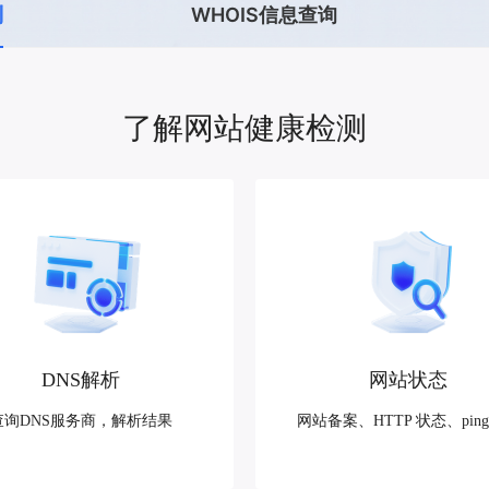
，计算密集型应用专享
视觉+多模态大模型，万物精准识别
测
WHOIS信息查询
大模型语音合成
BaiduLinuxClou
政务智能体的百度搜索解决方案
在事实性、指令遵循、智能体等能力上均有显著提升
音色具备更高的自然度、丰富的情感表达等特点
智能文档分析
能源行业企业管理系统智能化升级解决方案
生态适配指南
提供官网搭建、web应用搭建、云上学习和测试等场景的服务
文心大模型驱动，一站式文档处理
大模型声音复刻
先进、高效的文档解析模型，专为文档元素识别设计
录制5秒音频，即可极速复刻音色
了解网站健康检测
智慧水务智能体解决方案
生态兼容性全景图
文字识别
拓展的云存储服务
覆盖多种场景、多种语言的高精度整图文字检测和
图像增强
地址和公网带宽，增加用户使用弹性
去雾增强放大，重建高清无损图像
Agent开发工具链
大模型声音复刻
体验AI方案
丰富的Agent开发工具、一站式创建
面向企业客户在游戏、营销、直播、办公等场景提供高效稳定的一站式解决方案
基于大模型zero-shot技术，随时随地录制数秒音频
自主规划Agent
内置多种AI助手常见能力，深入理解用户意图，智能调度多种MCP工具
自主思考并规划任务，适用于基础或日常的业务流程
DNS解析
网站状态
工作流Agent
查询DNS服务商，解析结果
网站备案、HTTP 状态、pin
实时整合文本、图像、PDF等多模态数据，生成高质量结构化报告
严格按照人工编排工作流对话，适用于严谨的业务流程
多智能体协作