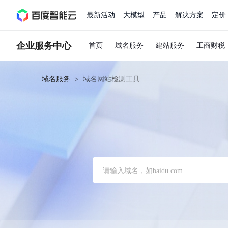
最新活动
大模型
产品
解决方案
定价
查看全部活动
进入千帆大模型平台
百度智能云全部产品
全部解决方案
了解定价
文档与社区
了解合作伙伴体系
进入服务与支持
云智一体3.0
企业服务中心
首页
域名服务
建站服务
工商财税
域名服务
>
域名网站检测工具
AI应用与智能体
精选活动
价格计算器
文档
关于合作伙伴
基础服务
市场活动
成为合作伙伴
增值服务-百度智能云
最佳实践
优惠上云
价格详情
开发者资源
新手专享
上云领万
百度千帆
精选推荐
精选推荐
自由搭配产品组合，轻松预估成本
了解定价模式，合理选
Hermes Agent应用部
百度千帆·大模型服务及Agent开发平台
我们的伙伴体系
代理销售伙伴
千帆AI应用开发者
以Agent为核心的一站式企业级大模型服务平台
云服务器品类特惠
新客限时体
自助工具
2026 百度AI开发者大会
大模型专家服务
智能中国 | 数字化转型进
DuClaw
行业解决方案
人工智能
云服务器2核4G低至39元/年
企业数字员工9
提供常见使用问题快速解决通道
开启「万物一体」新纪元
提供常见使用问题快速解决通
联合央视聚焦企业数字化转型
一键部署DuClaw，零门
通用解决方案
百度伐谋
查询合作伙伴
解决方案销售伙伴
SDK中心
百度千帆
智能应用
免费试用体验馆
文心大模型
企业专享权
解决方案实践
智能助手
文心 Moment 大会
云专家服务
智能中国 | 标杆案例
云服务器 BCC
10分钟快速部署OpenC
客悦
优秀伙伴展示
技术合作伙伴
API平台
智能体
语音技术
注册并完成实名认证，立即体验热门产品
权益礼包至高可
提供常见使用问题快速解决通道
文心大模型 5.0 正式版上线
一对一定制化支持服务
云智一体赋能千行百业
安全稳定，提供高弹性的
图像技术
文字识别
ERNIE 4.5 Turbo
ERNIE 5.1
快速搭建与AI Workf
数字员工-营销内容创作
精品案例展示
服务伙伴
示例代码中心
人工智能热销榜
云推广大使
工单服务
企业支持计划
搜索能力登顶国内，预训练成本仅为业界6%
百度网盘企业版
人脸与人体
语言与知识
搭建私有知识库与AI
新购1元，AI能力引擎量包低至75折
推荐新客下单
数字员工-组件开放平台
7 × 24 小时在线提供服务
复杂业务专属支持
AI原生应用商店
云市场
新手入门
ERNIE X1 Turbo
DeepSeek-V4
云计算
搭建官网在线客服与
大模型增值服务上新
免费大模型
云服务器BCC
具备更长的思维链，
结构创新和超高上下文效率、Agent 能力得到专项优化
GPU云服务器
特惠榜单
网站建设
入门指南
计算
存储
工信部教考中心大模型证书6折
入门到进阶，