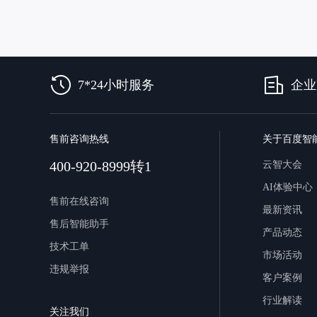
智能大纲汇总，文库资源沉淀
AI原生应用
7*24小时服务
企业
伐谋
百度智能云客悦
全球领先的可商用自我演化超级智能体
大模型驱动的服务营
售前咨询热线
关于百度智
秒哒
九州·政务大模型
400-920-8999转1
云智大会
无代码应用搭建平台
构建“1+1+5+∞”
AI体验中心
百度智能云数字员工
百度智能云灵医
售前在线咨询
最新资讯
内容运营等8款数字员工焕新上线！免费体验！
医疗AI大模型，构建
售后智能助手
产品动态
百度一见
百战·数智营销
技术工单
市场活动
云边协同、自主进化的视觉智能体平台
赋能合作伙伴打造客
违规举报
客户案例
行业解读
关注我们