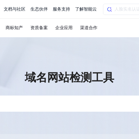
文档与社区
生态伙伴
服务支持
了解智能云
商标知产
资质备案
企业应用
渠道合作
AI应用方案
智慧工业
知一
合作伙伴赋能
学习认证
行业解读
千帆社区
AI赋能
企服推荐
千帆AI加速器
联系我们
新闻动态
元新购券
全栈AI能力赋能应用开发
百度搭子DuMate
择计费模式
署
百度千帆·大模型服务及Agent开发平台
能源行业企
中心
合作伙伴培训
实践案例
线上大模型案例课程
你的超级AI助手 真干活 用搭子
验
域名注册服务
行时
培训认证
行业白皮书
我要建议
最新资讯
端到端语音语言大模型
域名网站检测工具
.9元
.COM域名注册29元起
道
学练考认一站式平台
权威、全面的行业报告解读
产品及服务官方反
百度智能云业内最
槛部署7x24小时个人超级助手
基于跨模态大模型，体验超拟人对话
快速搭建企业AI知识库问答平台
客悦智能客服
船舶与海洋
合作伙伴课程中心
千帆杯AI参赛作品
线上产品实操课程
益
智能商标注册
课程学习
分析师报告
我要投诉
公告通知
大模型语音合成
law
百度百舸AI算力管理
合作伙伴人才认证
线下培育
减6000元
首购275元，多买多省
全场景课程体系
权威机构云市场趋势解读
产品及服务官方投
最新公告通知及时
云计算服务
大模型升级语音合成，音色更自然
PP-StructureV3
low 编排平台
飞桨企业赋能
人才认证
限时招募中
建站特惠
多模态基础大模型，去幻觉、逻辑推理和代码能力明显增强
高效文档解析模型，复杂结构和多栏布局文档处理优势显著
大模型文档解析
信息公告
助手
返利 最高8万元
企业首购SSL证书5折
学习中心
数亿用户验证的企业数字资产管理平台，集智能管理、多人协作、大文件极速传输于一体
18 种格式解析，结构化输出文档关键信息
生态伙伴方案
端到端语音语言大模型
公告通知
线索转化入口
课程
国内短信套餐包
更强的深度思考能力
考试中心
基于Cross-Attention跨模态语音大模型，体验超拟人对话
看图识万物
船舶与海洋工程大模型解决方案
产品公告与服务动
大模型系列课程一站观看
企业首购限时0.99元起