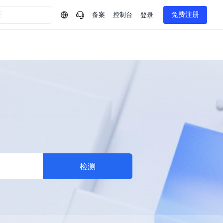
备案
控制台
免费注册
登录
问问AI助手
企业实名认证有什么福利？
如何免费试用百度智
方案
智慧政务
模型与应用
一站式企业级大模型服务
热门产品
AI体验中心
Dumate
业管理系统智能化升级
政务智能体的百度搜索解决方案
提供一站式、开箱即用的AI服务
百度搭子DuMate
百度智能云大模型系列课程
云服务器BCC
馈渠道
新动态
你的超级AI助手 真干活 用搭子
500+节免费观看 持续更新
工程大模型解决方案
智慧水务智能体解决方案
Duclaw
其他大模型
百度千帆·大模型服务及Agent开发平台
千帆大模型平台
诉渠道
了解
以Agent为核心的一站式企业级大模型服务平台
DeepSeek V3.2 Think
检测
文本生成模型，长文本训练和推理效率的大幅提升
百度胜算·数据智能平台
企业实名认证专属权益
大模型专家服务
热门AI能力
基于业务本体驱动的企业数据智能平台
百度智能云千帆AI原生应用商店
GLM-5.2
云服务器39元/年起，领万元券包
赋能企业AI原生应用创新
提供一站式、开箱即用的AI服务
近千款AI应用，解锁多元体验
文本生成模型，支持 1M 上下文，长程任务执行更稳定、工程规范遵循更可靠
百度伐谋
查看详情
查看详情
查看详情
态一站获取