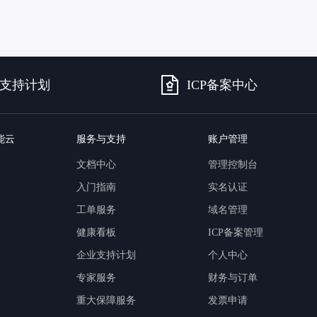
可结合全网实时信息进行智能问答，能力丰富强大
支持自定义导入并官方预置多个子Agent,协同完成复杂 场景任务
AI云原生与一体机
支持计划
ICP备案中心
百度百舸·AI计算平台
销一体化AI应用
大模型训推一体化基础设施，十万卡大规模集群
能云
服务与支持
账户管理
原生产品
百度百舸一体机
文档中心
管理控制台
政务大模型原生产品体系
搭载百舸异构计算平台，提供高效的异构资源管理
入门指南
实名认证
千帆一体机
工单服务
域名管理
覆盖全场景的医疗AI生态
搭载千帆大模型工具链平台，内置文心与精选开源大模型
健康看板
ICP备案管理
向量数据库
企业支持计划
个人中心
户全生命周期营销闭环
VectorDB 纯自研高性能、高性价比、生态丰富且即开即用
专家服务
财务与订单
重大保障服务
发票申请