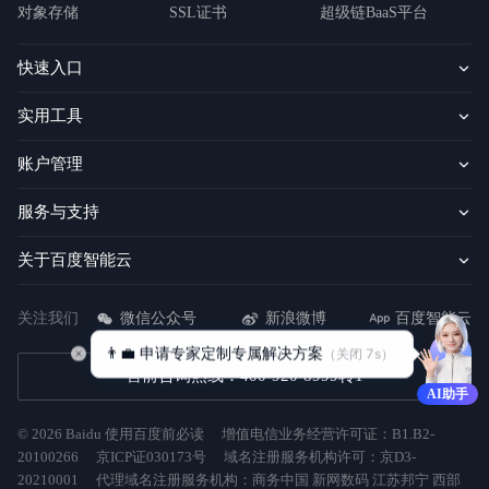
对象存储
SSL证书
超级链BaaS平台
快速入口
实用工具
账户管理
服务与支持
关于百度智能云
关注我们
微信公众号
新浪微博
百度智能云
👨‍💼 申请专家定制专属解决方案
（关闭 
7
s）
售前咨询热线：400-920-8999转1
AI助手
©
2026
Baidu
使用百度前必读
增值电信业务经营许可证：B1.B2-
20100266
京ICP证030173号
域名注册服务机构许可：京D3-
20210001
代理域名注册服务机构：商务中国 新网数码 江苏邦宁 西部