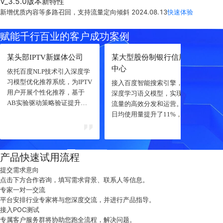
V_3.5.0版本新特性
新增优质内容等多路召回，支持流量定向倾斜
2024.08.13
快速体验
赋能千行百业的客户成功案例
某头部IPTV新媒体公司
某大型股份制银行信用卡
某
中心
依托百度NLP技术引入深度学
习模型优化推荐系统，为IPTV
接入百度智能搜索引擎，基于
依
用户开展个性化推荐，基于
深度学习语义模型，实现搜索
势
AB实验驱动策略验证提升用
流量的高效分发和运营。搜索
过
户点播观看和消费粘性，其中
日均使用量提升了11%，搜索
和
CTR点击率提升56.2%，曝光
整体点击率达提升13%，顾客
场
订购转化率提升100%，媒资
增长22%，商品转化收益日均
推
曝光占比提升200%。
增长380%。荣获亚洲银行家
1
产品快速试用流程
亚太地区最具影响力的金融科
升
技奖项。
提交需求意向
点击下方合作咨询，填写需求背景、联系人等信息。
专家一对一交流
平台安排行业专家将与您深度交流，并进行产品指导。
接入POC测试
专属客户服务群将协助您跑全流程，解决问题。