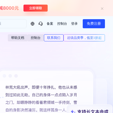
备案
控制台
登录
免费注册
问问AI助手
帮助文档
控制台
联系我们
超级品类季，低至1折起
企业实名认证有什么福利？
如何免费试用百度智
方案
智慧政务
模型与应用
热门产品
一站式企业级大模型服务
AI体验中心
Dumate
业管理系统智能化升级
政务智能体的百度搜索解决方案
提供一站式、开箱即用的AI服务
百度搭子DuMate
百度智能云大模型系列课程
云服务器BCC
馈渠道
新动态
你的超级AI助手 真干活 用搭子
500+节免费观看 持续更新
工程大模型解决方案
智慧水务智能体解决方案
Duclaw
其他大模型
百度千帆·大模型服务及Agent开发平台
千帆大模型平台
诉渠道
了解
以Agent为核心的一站式企业级大模型服务平台
DeepSeek V3.2 Think
文本生成模型，长文本训练和推理效率的大幅提升
百度胜算·数据智能平台
企业实名认证专属权益
大模型专家服务
热门AI能力