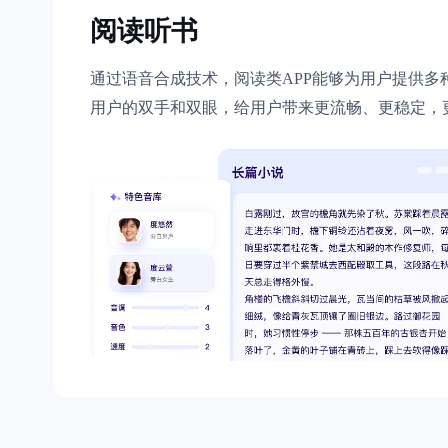
超3000万全行业词条，800万用户共吸纳
阅读听书
智能生成PPT
百度AI搜索
通过语音合成技术，阅读类APP能够为用户提供多
智能大纲汇总，文库资源沉淀
用户的双手和双眼，给用户带来更流畅、更稳定，
AI原生应用
伐谋
百度智能云客悦
全球领先的可商用自我演化超级智能体
大模型驱动的服务营
秒哒
九州·政务大模型
无代码应用搭建平台
构建“1+1+5+∞”
百度智能云数字员工
百度智能云灵医
内容运营等8款数字员工焕新上线！免费体验！
医疗AI大模型，构建
百度一见
百战·数智营销
云边协同、自主进化的视觉智能体平台
赋能合作伙伴打造客