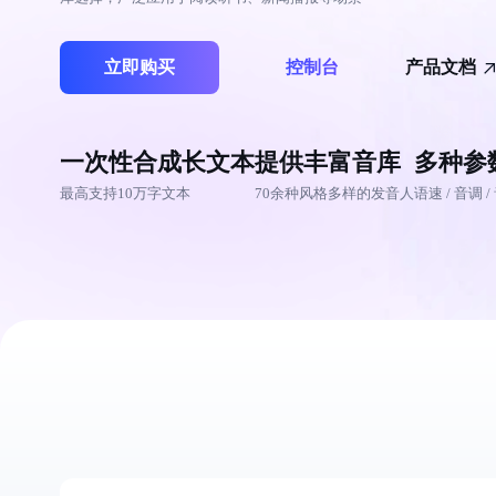
7 × 24 小时在线提供服务
复杂业务专属支持
AI原生应用商店
云市场
新手入门
ERNIE X1 Turbo
DeepSeek-V4
云计算
搭建官网在线客服与
大模型增值服务上新
免费大模型
云服务器BCC
具备更长的思维链，
结构创新和超高上下文效率、Agent 能力得到专项优化
GPU云服务器
特惠榜单
网站建设
入门指南
计算
存储
立即购买
控制台
产品文档
工信部教考中心大模型证书6折
入门到进阶，
配备GPU的云端服务器
ERNIE X1.1
语音识别
ERNIE 5.0-正式版
网络
数据库
营销服务
安全服务
最佳实践
原生全模态大模型，基础能力全面升级
轻量应用服务器
大数据
容器
人脸识别
一次性合成长文本
提供丰富音库
多种参
行业智能
企业应用
PaddleOCR-VL
ERNIE 4.5 Turbo VL
安全
CDN与边缘
文字识别
最高支持10万字文本
70余种风格多样的发音人
语速 / 音调 /
全新多模理解模型，图片理解、创作、翻译、代码等能力显著
分析决策
公司服务
管理运维
混合云
对象存储BOS
图像识别
稳定、安全、高效、高可
操作系统
智能办公
人工智能
ARM云
弹性公网IP
MCP及Agent开发
应用产品
生活休闲
API商城
为用户访问公网提供IP
智能应用
行业应用
MCP组件
精选Agent
视频云平台
企业服务
百度云手机
聚合优质工具与MCP服务
官方能力直达，快速
地图服务
百度搜索
全能AI助手
25年搜索沉淀，权威高质多模态信源
百度百科
深度研究Agent