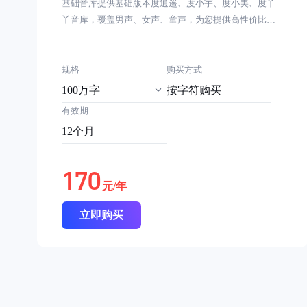
基础音库提供基础版本度逍遥、度小宇、度小美、度丫
丫音库，覆盖男声、女声、童声，为您提供高性价比的
语音合成服务
规格
购买方式
100万字
按字符购买
有效期
12个月
170
元/年
立即购买