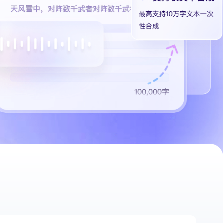
基于业务本体驱动的企业数据智能平台
百度智能云千帆AI原生应用商店
GLM-5.2
云服务器39元/年起，领万元券包
赋能企业AI原生应用创新
提供一站式、开箱即用的AI服务
近千款AI应用，解锁多元体验
文本生成模型，支持 1M 上下文，长程任务执行更稳定、工程规范遵循更可靠
百度伐谋
查看详情
查看详情
查看详情
态一站获取
全球领先的可商用自我演化超级智能体
kimi-k2.6
dOS生态适配
文本生成模型，同时支持文本、图片与视频输入，思考与非思考模式，对话与 Agent 任务
Hogee
企业一站式AI营销应用
Qwen3.5-397B-A17B
原生视觉语言模型，具备强大的代码生成与智能体能力，对于各类智能体场景具有良好的泛化性
百度一见视觉智能体平台
识别服务
云边协同、自主进化的视觉智能体平台
秒哒
模型开发
无代码应用搭建平台
百度千帆·大模型服务及Agent开发平台
RedClaw
以Agent为核心的一站式企业级大模型服务平台
万能AI助手，让想法直接发生
百度胜算·数据智能平台
基于业务本体驱动的企业数据智能平台
零门槛AI开发平台EasyDL