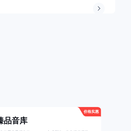
价格实惠
臻品音库