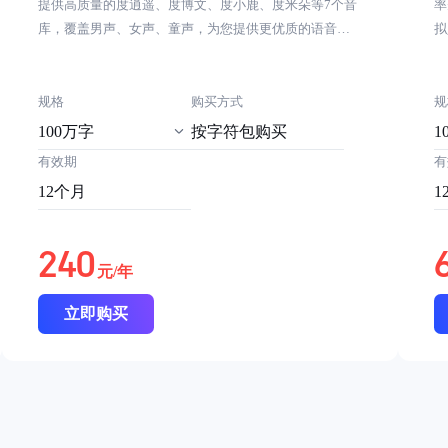
提供高质量的度逍遥、度博文、度小鹿、度米朵等7个音
率
库，覆盖男声、女声、童声，为您提供更优质的语音合
拟
成效果
规格
购买方式
规
100万字
按字符包购买
1
有效期
有
12个月
1
240
元/年
立即购买