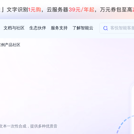
文档与社区
生态伙伴
服务支持
了解智能云
案例
产品社区
AI应用方案
智慧工业
知一
合作伙伴赋能
学习认证
行业解读
千帆社区
AI赋能
企服推荐
千帆AI加速器
联系我们
新闻动态
元新购券
全栈AI能力赋能应用开发
百度搭子DuMate
择计费模式
署
百度千帆·大模型服务及Agent开发平台
能源行业企
中心
合作伙伴培训
实践案例
线上大模型案例课程
你的超级AI助手 真干活 用搭子
验
域名注册服务
行时
培训认证
行业白皮书
我要建议
最新资讯
端到端语音语言大模型
.9元
.COM域名注册29元起
道
学练考认一站式平台
权威、全面的行业报告解读
产品及服务官方反
百度智能云业内最
槛部署7x24小时个人超级助手
基于跨模态大模型，体验超拟人对话
快速搭建企业AI知识库问答平台
客悦智能客服
船舶与海洋
合作伙伴课程中心
千帆杯AI参赛作品
线上产品实操课程
益
智能商标注册
课程学习
分析师报告
我要投诉
公告通知
大模型语音合成
law
百度百舸AI算力管理
合作伙伴人才认证
线下培育
减6000元
首购275元，多买多省
全场景课程体系
权威机构云市场趋势解读
产品及服务官方投
最新公告通知及时
云计算服务
大模型升级语音合成，音色更自然
PP-StructureV3
low 编排平台
飞桨企业赋能
人才认证
限时招募中
建站特惠
字文本一次性合成，提供多种优质音
多模态基础大模型，去幻觉、逻辑推理和代码能力明显增强
高效文档解析模型，复杂结构和多栏布局文档处理优势显著
大模型文档解析
信息公告
助手
返利 最高8万元
企业首购SSL证书5折
学习中心