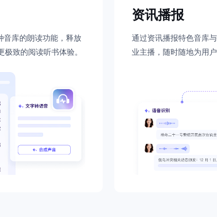
实时整合文本、图像、PDF等多模态数据，生成高质量结构化报告
严格按照人工编排工作流对话，适用于严谨的业务流程
资讯播报
多智能体协作
种音库的朗读功能，释放
通过资讯播报特色音库与
可结合全网实时信息进行智能问答，能力丰富强大
支持自定义导入并官方预置多个子Agent,协同完成复杂 场景任务
更极致的阅读听书体验。
业主播，随时随地为用户
效性。
AI云原生与一体机
百度百舸·AI计算平台
销一体化AI应用
大模型训推一体化基础设施，十万卡大规模集群
原生产品
百度百舸一体机
政务大模型原生产品体系
搭载百舸异构计算平台，提供高效的异构资源管理
千帆一体机
覆盖全场景的医疗AI生态
搭载千帆大模型工具链平台，内置文心与精选开源大模型
向量数据库
户全生命周期营销闭环
VectorDB 纯自研高性能、高性价比、生态丰富且即开即用