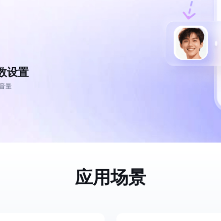
数亿用户验证的企业数字资产管理平台，集智能管理、多人协作、大文件极速传输于一体
18 种格式解析，结构化输出文档关键信息
生态伙伴方案
端到端语音语言大模型
公告通知
线索转化入口
课程
国内短信套餐包
更强的深度思考能力
考试中心
基于Cross-Attention跨模态语音大模型，体验超拟人对话
看图识万物
船舶与海洋工程大模型解决方案
产品公告与服务动
大模型系列课程一站观看
企业首购限时0.99元起
，计算密集型应用专享
视觉+多模态大模型，万物精准识别
大模型语音合成
BaiduLinuxClou
政务智能体的百度搜索解决方案
在事实性、指令遵循、智能体等能力上均有显著提升
音色具备更高的自然度、丰富的情感表达等特点
智能文档分析
数设置
能源行业企业管理系统智能化升级解决方案
生态适配指南
提供官网搭建、web应用搭建、云上学习和测试等场景的服务
文心大模型驱动，一站式文档处理
大模型声音复刻
先进、高效的文档解析模型，专为文档元素识别设计
录制5秒音频，即可极速复刻音色
 音量
智慧水务智能体解决方案
生态兼容性全景图
文字识别
拓展的云存储服务
覆盖多种场景、多种语言的高精度整图文字检测和
图像增强
地址和公网带宽，增加用户使用弹性
去雾增强放大，重建高清无损图像
Agent开发工具链
大模型声音复刻
体验AI方案
丰富的Agent开发工具、一站式创建
应用场景
面向企业客户在游戏、营销、直播、办公等场景提供高效稳定的一站式解决方案
基于大模型zero-shot技术，随时随地录制数秒音频
自主规划Agent
内置多种AI助手常见能力，深入理解用户意图，智能调度多种MCP工具
自主思考并规划任务，适用于基础或日常的业务流程
工作流Agent