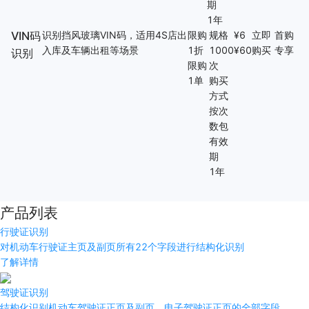
期
1年
VIN码
识别挡风玻璃VIN码，适用4S店出
限购
规格
¥
6
立即
首购
入库及车辆出租等场景
1折
1000
¥
60
购买
专享
识别
限购
次
1单
购买
方式
按次
数包
有效
期
1年
产品列表
行驶证识别
对机动车行驶证主页及副页所有22个字段进行结构化识别
了解详情
驾驶证识别
结构化识别机动车驾驶证正页及副页、电子驾驶证正页的全部字段