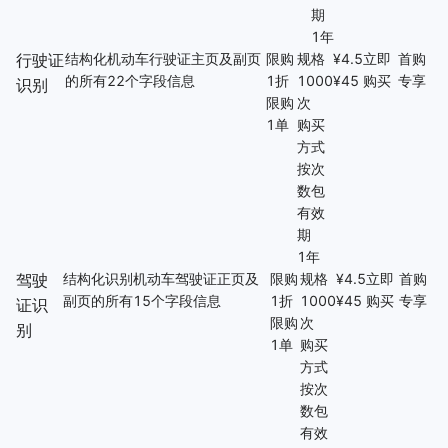
期
了
1年
解
行驶证
结构化机动车行驶证主页及副页
限购
规格
¥
4.5
立即
首购
智
的所有22个字段信息
1折
1000
¥
45
购买
专享
能
识别
限购
次
云
1单
购买
备
方式
案
按次
文
数包
档
有效
管
期
理
1年
控
驾驶
结构化识别机动车驾驶证正页及
限购
规格
¥
4.5
立即
首购
制
副页的所有15个字段信息
1折
1000
¥
45
购买
专享
台
证识
限购
次
别
1单
购买
方式
按次
数包
有效