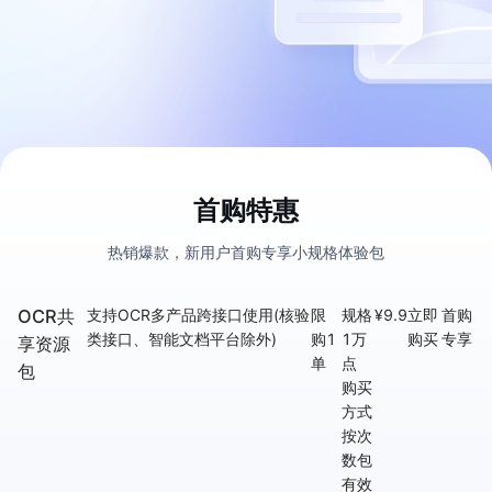
店
企
业
服
务
云
市
场
合
首购特惠
作
与
热销爆款，新用户首购专享小规格体验包
生
态
OCR共
支持OCR多产品跨接口使用(核验
限
规格
¥
9.9
立即
首购
开
类接口、智能文档平台除外)
购1
1万
购买
专享
发
享资源
单
点
者
包
购买
服
方式
务
按次
与
数包
支
有效
持