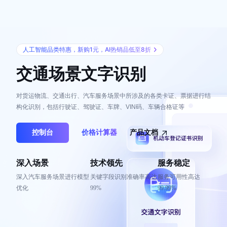
最
新
活
动
产
人工智能品类特惠，新购1元，AI热销品低至8折
品
交通场景文字识别
解
决
方
对货运物流、交通出行、汽车服务场景中所涉及的各类卡证、票据进行结
案
构化识别，包括行驶证、驾驶证、车牌、VIN码、车辆合格证等
千
帆
控制台
价格计算器
产品文档
社
区
AI
深入场景
技术领先
服务稳定
原
深入汽车服务场景进行模型
关键字段识别准确率高达
服务可用性高达
生
优化
99%
99.99%
应
用
商