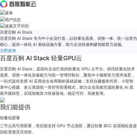
文字识别
百度百舸 Al Stack
最
百度百舸 AI Stack 专为中小企业打造，以轻量化底座、训推一体、统一运营为
新
核心，提供一体化 AI 基础设施方案，助力企业快速构建智能算力设施。
活
立即咨询
动
产
百度百舸 AI Stack 轻量GPU云
品
百度百舸 AI Stack，是面向企业打造的轻量化 GPU 云平台。依托轻量化技术
解
底座、训推一体化加速能力与统一管理控制台，聚焦中小规模算力需求场景，
决
一站式提供支撑 AI 应用全生命周期的基础设施；支持自建服务托管、小型智
方
算中心搭建、多云资源统一管控等部署模式，助力企业高效完成轻量化 AI 底
案
座升级转型，实现智能算力快速落地、稳定可控、高效复用。
千
帆
社
我们能提供
区
轻量化部署
AI
原
三节点高可用部署，管控面支持 GPU 节点混部，通过轻量 BCC 实现细粒度虚
生
拟机资源灵活供给。
应