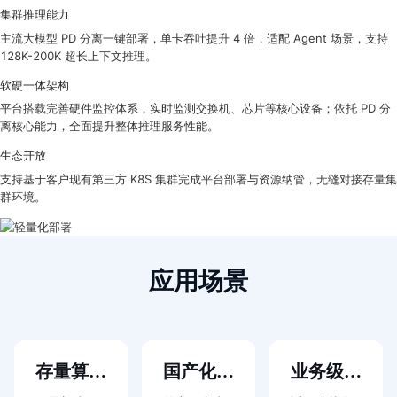
集群推理能力
用
商
主流大模型 PD 分离一键部署，单卡吞吐提升 4 倍，适配 Agent 场景，支持
店
128K-200K 超长上下文推理。
企
软硬一体架构
业
服
平台搭载完善硬件监控体系，实时监测交换机、芯片等核心设备；依托 PD 分
务
离核心能力，全面提升整体推理服务性能。
云
生态开放
市
场
支持基于客户现有第三方 K8S 集群完成平台部署与资源纳管，无缝对接存量集
合
群环境。
作
与
生
态
应用场景
开
发
者
服
务
存量算力
国产化全
业务级
与
支