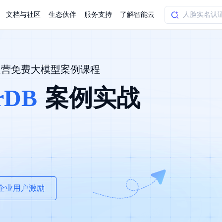
文档与社区
生态伙伴
服务支持
了解智能云
加速营免费大模型案例课程
AI应用方案
智慧工业
知一
合作伙伴赋能
学习认证
行业解读
千帆社区
AI赋能
企服推荐
千帆AI加速器
联系我们
新闻动态
元新购券
全栈AI能力赋能应用开发
rDB
案例实战
百度搭子DuMate
择计费模式
署
百度千帆·大模型服务及Agent开发平台
能源行业企
中心
合作伙伴培训
实践案例
线上大模型案例课程
你的超级AI助手 真干活 用搭子
验
域名注册服务
行时
培训认证
行业白皮书
我要建议
最新资讯
端到端语音语言大模型
.9元
.COM域名注册29元起
道
学练考认一站式平台
权威、全面的行业报告解读
产品及服务官方反
百度智能云业内最
槛部署7x24小时个人超级助手
基于跨模态大模型，体验超拟人对话
快速搭建企业AI知识库问答平台
客悦智能客服
船舶与海洋
合作伙伴课程中心
千帆杯AI参赛作品
线上产品实操课程
益
智能商标注册
课程学习
分析师报告
我要投诉
公告通知
大模型语音合成
law
百度百舸AI算力管理
合作伙伴人才认证
线下培育
减6000元
首购275元，多买多省
全场景课程体系
权威机构云市场趋势解读
产品及服务官方投
最新公告通知及时
云计算服务
大模型升级语音合成，音色更自然
PP-StructureV3
low 编排平台
飞桨企业赋能
人才认证
限时招募中
建站特惠
多模态基础大模型，去幻觉、逻辑推理和代码能力明显增强
高效文档解析模型，复杂结构和多栏布局文档处理优势显著
大模型文档解析
信息公告
助手
返利 最高8万元
企业用户激励
企业首购SSL证书5折
学习中心
数亿用户验证的企业数字资产管理平台，集智能管理、多人协作、大文件极速传输于一体
18 种格式解析，结构化输出文档关键信息
生态伙伴方案
端到端语音语言大模型
公告通知
线索转化入口
课程
国内短信套餐包
更强的深度思考能力
考试中心
基于Cross-Attention跨模态语音大模型，体验超拟人对话
看图识万物
船舶与海洋工程大模型解决方案
产品公告与服务动
大模型系列课程一站观看
企业首购限时0.99元起