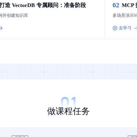
0
2
 打造 VectorDB 专属顾问：准备阶段
MCP
可结合全网实时信息进行智能问答，能力丰富强大
支持自定义导入并官方预置多个子Agent,协同完成复杂 场景任务
实例并创建知识库
多场景演示MCP
去学习
AI云原生与一体机
百度百舸·AI计算平台
销一体化AI应用
大模型训推一体化基础设施，十万卡大规模集群
原生产品
百度百舸一体机
政务大模型原生产品体系
搭载百舸异构计算平台，提供高效的异构资源管理
千帆一体机
覆盖全场景的医疗AI生态
搭载千帆大模型工具链平台，内置文心与精选开源大模型
向量数据库
做课程任务
户全生命周期营销闭环
VectorDB 纯自研高性能、高性价比、生态丰富且即开即用