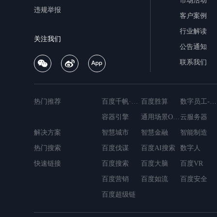
市场活动
违规举报
客户案例
行业解读
关注我们
公告通知
联系我们
热门推荐
百度千帆·大模型服务与Agent开发平台
百度胜算
数字员工-营销内容创作
容器引擎
通用场景OCR
云服务器
解决方案
MapReduce
智慧城市
智慧金融
简单消息服务
智能制造
轻量应用服务器
热门搜索
百度伐谋
数据仓库Palo
百度AI搜索
容器镜像服务
数字人
云数据库Do
快速链接
百度搜索
百度大脑
百度VR
百度营销
百度如流
百度安全
百度超级链