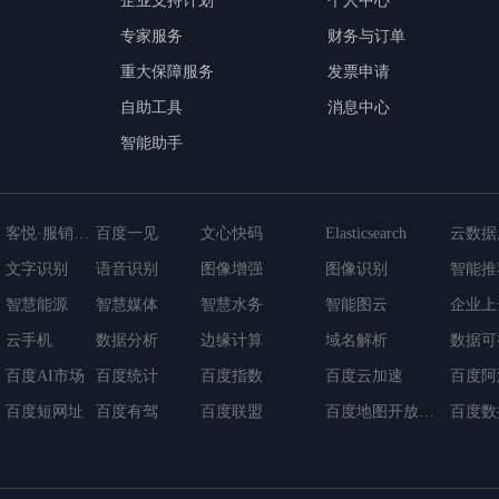
企业支持计划
个人中心
专家服务
财务与订单
重大保障服务
发票申请
自助工具
消息中心
智能助手
客悦·服销一体化应用
百度一见
文心快码
Elasticsearch
文字识别
语音识别
图像增强
图像识别
智能推
智慧能源
智能视联网平台
智慧媒体
云数据库GaiaDB-X
日志服务
智慧水务
消息服务
智能图云
负载均
企业上
cDB
云手机
超级链BaaS平台
数据分析
云原生微服务应用平台
边缘计算
域名解析
数据可
百度AI市场
百度统计
百度指数
百度云加速
百度阿
百度短网址
百度有驾
百度联盟
百度地图开放平台
百度数