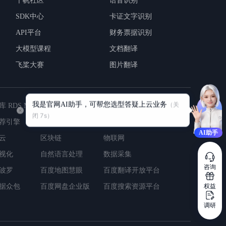
千帆社区
语音识别
SDK中心
卡证文字识别
API平台
财务票据识别
大模型课程
文档翻译
飞桨大赛
图片翻译
我是官网AI助手，可帮您选型答疑上云业务
（关
云数据库 RDS MySQL版
人脸与人体识别
GPU云服务器
闭 
7
s）
荐引擎
文件存储
智能云解析
AI助手
衡
云
对象存储
区块链
云虚拟主机
物联网
视化
自然语言处理
数据采集
咨询
波罗
百度地图慧眼
百度翻译开放平台
权益
据众包
百度网盘企业版
百度搜索资源平台
调研