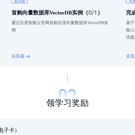
必完成
可
0
/1
首购向量数据库VectorDB实例
（
）
完
通过百度智能云官网首购百度向量数据库VectorDB实
基于
例
核心
话题
去完成
去完
领学习奖励
电子卡）