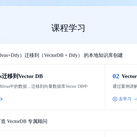
，计算密集型应用专享
视觉+多模态大模型，万物精准识别
大模型语音合成
BaiduLinuxClou
政务智能体的百度搜索解决方案
在事实性、指令遵循、智能体等能力上均有显著提升
音色具备更高的自然度、丰富的情感表达等特点
智能文档分析
能源行业企业管理系统智能化升级解决方案
生态适配指南
提供官网搭建、web应用搭建、云上学习和测试等场景的服务
文心大模型驱动，一站式文档处理
大模型声音复刻
课程学习
先进、高效的文档解析模型，专为文档元素识别设计
录制5秒音频，即可极速复刻音色
智慧水务智能体解决方案
生态兼容性全景图
文字识别
拓展的云存储服务
覆盖多种场景、多种语言的高精度整图文字检测和
vus+Dify）迁移到（VectorDB + Dify） 的本地知识库创建
图像增强
地址和公网带宽，增加用户使用弹性
去雾增强放大，重建高清无损图像
Agent开发工具链
0
2
us迁移到Vector DB
Vect
大模型声音复刻
体验AI方案
丰富的Agent开发工具、一站式创建
lvus中的数据，迁移到向量数据库Vector DB中
通过案例讲解基
面向企业客户在游戏、营销、直播、办公等场景提供高效稳定的一站式解决方案
基于大模型zero-shot技术，随时随地录制数秒音频
自主规划Agent
去学习
内置多种AI助手常见能力，深入理解用户意图，智能调度多种MCP工具
自主思考并规划任务，适用于基础或日常的业务流程
工作流Agent
造 VectorDB 专属顾问
实时整合文本、图像、PDF等多模态数据，生成高质量结构化报告
严格按照人工编排工作流对话，适用于严谨的业务流程
多智能体协作