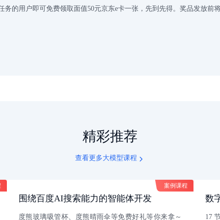
程任务的用户即可免费领取面值50元京东e卡一张，先到先得。奖品发放
精彩推荐
查看更多大模型课程
程
程
案例课程
案例课程
围绕百度AI搜索能力的智能体开发
数
度熊玻璃吸管杯、度熊晴雨伞等免费好礼等你来拿～
17