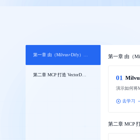
配备GPU的云端服务器
ERNIE X1.1
语音识别
ERNIE 5.0-正式版
网络
数据库
营销服务
安全服务
最佳实践
原生全模态大模型，基础能力全面升级
轻量应用服务器
大数据
容器
人脸识别
行业智能
企业应用
PaddleOCR-VL
ERNIE 4.5 Turbo VL
安全
CDN与边缘
文字识别
全新多模理解模型，图片理解、创作、翻译、代码等能力显著
分析决策
公司服务
管理运维
混合云
对象存储BOS
图像识别
稳定、安全、高效、高可
操作系统
智能办公
人工智能
第一章 由（Milvus+Dify）迁移到（VectorDB + Dify） 的本地知识库创建
第一章 由（Mil
ARM云
弹性公网IP
MCP及Agent开发
应用产品
生活休闲
API商城
为用户访问公网提供IP
智能应用
行业应用
第二章 MCP 打造 VectorDB 专属顾问
MCP组件
精选Agent
0
1
Milv
视频云平台
企业服务
百度云手机
聚合优质工具与MCP服务
官方能力直达，快速
演示如何将Mi
地图服务
百度搜索
全能AI助手
去学习
25年搜索沉淀，权威高质多模态信源
百度百科
深度研究Agent
第二章 MCP 打
超3000万全行业词条，800万用户共吸纳
智能生成PPT
百度AI搜索