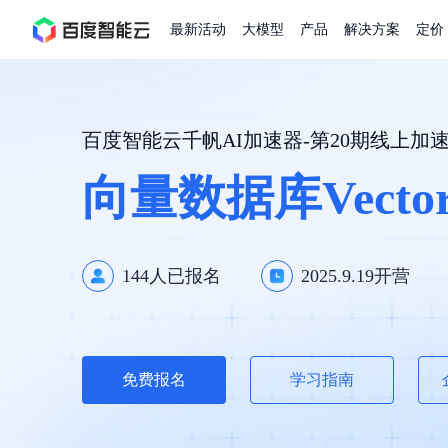
最新活动
大模型
产品
解决方案
定价
查看全部活动
进入千帆大模型平台
百度智能云全部产品
全部解决方案
了解定价
文档与社区
了解合作伙伴体系
进入服务与支持
云智一体3.0
百度智能云千帆AI加速器-第20期线上
AI应用与智能体
精选活动
价格计算器
文档
关于合作伙伴
基础服务
市场活动
成为合作伙伴
增值服务-百度智能云
最佳实践
优惠上云
价格详情
开发者资源
新手专享
上云领万
向量数据库Vecto
百度千帆
精选推荐
精选推荐
自由搭配产品组合，轻松预估成本
了解定价模式，合理选
Hermes Agent应用部
百度千帆·大模型服务及Agent开发平台
我们的伙伴体系
代理销售伙伴
千帆AI应用开发者
以Agent为核心的一站式企业级大模型服务平台
云服务器品类特惠
新客限时体
自助工具
2026 百度AI开发者大会
大模型专家服务
智能中国 | 数字化转型进
DuClaw
行业解决方案
人工智能
云服务器2核4G低至39元/年
企业数字员工9
提供常见使用问题快速解决通道
开启「万物一体」新纪元
提供常见使用问题快速解决通
联合央视聚焦企业数字化转型
一键部署DuClaw，零门
通用解决方案
百度伐谋
查询合作伙伴
解决方案销售伙伴
SDK中心
百度千帆
智能应用
144
人已报名
2025.9.19
开营
免费试用体验馆
文心大模型
企业专享权
解决方案实践
智能助手
文心 Moment 大会
云专家服务
智能中国 | 标杆案例
云服务器 BCC
10分钟快速部署OpenC
客悦
优秀伙伴展示
技术合作伙伴
API平台
智能体
语音技术
注册并完成实名认证，立即体验热门产品
权益礼包至高可
提供常见使用问题快速解决通道
文心大模型 5.0 正式版上线
一对一定制化支持服务
云智一体赋能千行百业
安全稳定，提供高弹性的
图像技术
文字识别
ERNIE 4.5 Turbo
ERNIE 5.1
快速搭建与AI Workf
数字员工-营销内容创作
精品案例展示
服务伙伴
示例代码中心
人工智能热销榜
云推广大使
工单服务
企业支持计划
搜索能力登顶国内，预训练成本仅为业界6%
百度网盘企业版
人脸与人体
语言与知识
搭建私有知识库与AI
新购1元，AI能力引擎量包低至75折
免费报名
学习指南
推荐新客下单
数字员工-组件开放平台
7 × 24 小时在线提供服务
复杂业务专属支持
AI原生应用商店
云市场
新手入门
ERNIE X1 Turbo
DeepSeek-V4
云计算
搭建官网在线客服与
大模型增值服务上新
免费大模型
云服务器BCC
具备更长的思维链，
结构创新和超高上下文效率、Agent 能力得到专项优化
GPU云服务器
特惠榜单
网站建设
入门指南
计算
存储
工信部教考中心大模型证书6折
入门到进阶，