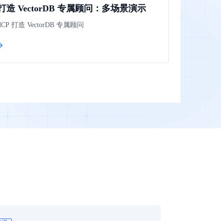
 打造 VectorDB 专属顾问：多场景演示
提供一站式AI开发、训练及推理环境，
 打造 VectorDB 专属顾问
AI安全护栏
多模态大模型的安全围栏，助力企业内容合规
MapReduce计算集群服务
供全托管的Hadoop/Spark计算集群服务，安全可靠