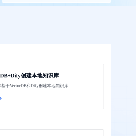
全球领先的可商用自我演化超级智能体
kimi-k2.6
dOS生态适配
文本生成模型，同时支持文本、图片与视频输入，思考与非思考模式，对话与 Agent 任务
Hogee
企业一站式AI营销应用
Qwen3.5-397B-A17B
原生视觉语言模型，具备强大的代码生成与智能体能力，对于各类智能体场景具有良好的泛化性
百度一见视觉智能体平台
识别服务
云边协同、自主进化的视觉智能体平台
秒哒
模型开发
无代码应用搭建平台
百度千帆·大模型服务及Agent开发平台
orDB+Dify创建本地知识库
RedClaw
以Agent为核心的一站式企业级大模型服务平台
于VectorDB和Dify创建本地知识库
万能AI助手，让想法直接发生
百度胜算·数据智能平台
基于业务本体驱动的企业数据智能平台
零门槛AI开发平台EasyDL
零算法基础定制高精度AI模型
全功能AI开发平台BML