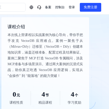
备案
控制台
登录
免费注册
问问AI助手
课程介绍
企业实名认证有什么福利？
如何免费试用百度智
本次线上营课程以实战案例为核心导向，带你手把
方案
智慧政务
手攻克 VectorDB 应用难点。案例一聚焦于从
模型与应用
热门产品
一站式企业级大模型服务
AI体验中心
（Milvus+Dify）迁移至（VectorDB + Dify）创建本
Dumate
业管理系统智能化升级
政务智能体的百度搜索解决方案
地知识库，涵盖迁移准备、配置过程及结果验证。
提供一站式、开箱即用的AI服务
百度搭子DuMate
百度智能云大模型系列课程
云服务器BCC
案例二聚焦于 MCP 打造 VectorDB 专属顾问，涉及
馈渠道
新动态
你的超级AI助手 真干活 用搭子
500+节免费观看 持续更新
工程大模型解决方案
智慧水务智能体解决方案
MCP准备与多场景演示。通过两大案例的沉浸式实
Duclaw
其他大模型
战，助你真正吃透 VectorDB 应用逻辑，实现从
百度千帆·大模型服务及Agent开发平台
千帆大模型平台
“会操作” 到 “能落地” 的能力突破！
诉渠道
了解
以Agent为核心的一站式企业级大模型服务平台
DeepSeek V3.2 Think
文本生成模型，长文本训练和推理效率的大幅提升
百度胜算·数据智能平台
企业实名认证专属权益
0
4
大模型专家服务
热门AI能力
4
基于业务本体驱动的企业数据智能平台
元
节
个
百度智能云千帆AI原生应用商店
GLM-5.2
云服务器39元/年起，领万元券包
赋能企业AI原生应用创新
提供一站式、开箱即用的AI服务
课程性质
近千款AI应用，解锁多元体验
精品课程
学习奖励
文本生成模型，支持 1M 上下文，长程任务执行更稳定、工程规范遵循更可靠
百度伐谋
查看详情
查看详情
查看详情
态一站获取