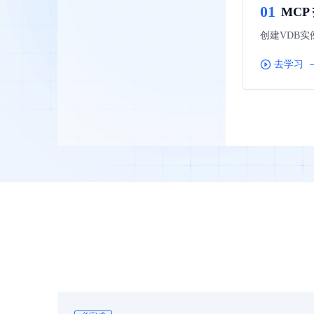
0
1
MCP
智能大纲汇总，文库资源沉淀
创建VDB
去学习
AI原生应用
伐谋
百度智能云客悦
全球领先的可商用自我演化超级智能体
大模型驱动的服务营
秒哒
九州·政务大模型
无代码应用搭建平台
构建“1+1+5+∞”
百度智能云数字员工
百度智能云灵医
内容运营等8款数字员工焕新上线！免费体验！
医疗AI大模型，构建
百度一见
百战·数智营销
云边协同、自主进化的视觉智能体平台
赋能合作伙伴打造客