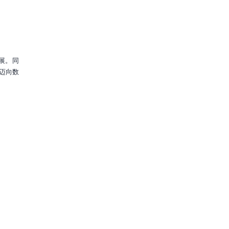
展。同
迈向数
慧金融
人工智能