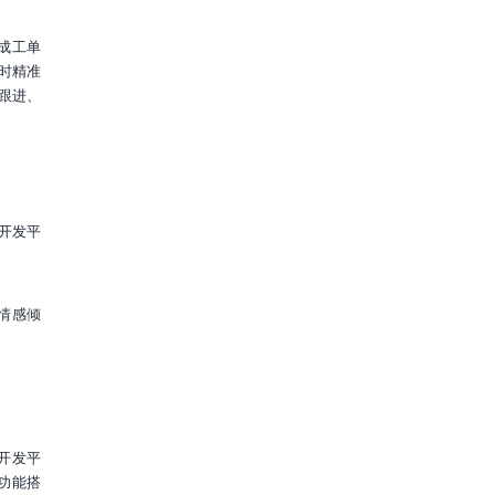
成工单
时精准
跟进、
开发平
情感倾
I开发平
功能搭