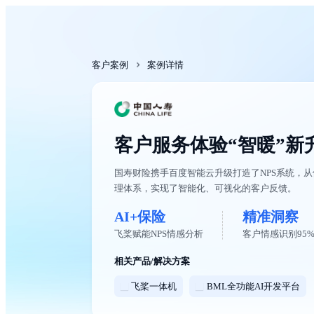
最
新
活
动
产
品
客户案例
案例详情
解
决
方
案
千
帆
社
客户服务体验“智暖”新
区
AI
原
国寿财险携手百度智能云升级打造了NPS系统，
生
理体系，实现了智能化、可视化的客户反馈。
应
用
商
AI+保险
精准洞察
店
企
飞桨赋能NPS情感分析
客户情感识别95
业
服
相关产品/解决方案
务
云
市
飞桨一体机
BML全功能AI开发平台
场
合