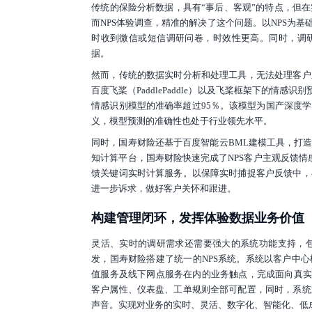
传统的保险分析数据，具有“事后、客观”的特点，但
而NPS体验调查，精准的解决了这个问题。以NPS为
时收到微信或短信调研问卷，时效性更高。同时，调研
据。
然而，传统的数据实时分析和处理工具，无法处理客户
百度飞桨（PaddlePaddle）以及飞桨框架下的情
情感识别模型的准确率超过95％。该模型为国产深度
义，模型预测的准确性也处于行业领先水平。
同时，国寿财险还基于百度智能云BML建模工具，打
知计算平台，国寿财险快速完成了NPS客户主观反馈情
馈关键词实时计算服务。以保障实时捕捉客户反馈中，
进一步诉求，做好客户关怀和跟进。
构建管理闭环，发挥体验数据业务价值
灵活、实时的调研需求还需要强大的系统功能支持，
发，国寿财险搭建了统一的NPS系统。系统以客户中
值服务及线下网点服务在内的业务触点，完成面向真实
客户属性、仪表盘、工单规则全部可配置，同时，系统
声音。实现对业务的实时、灵活、数字化、智能化、低