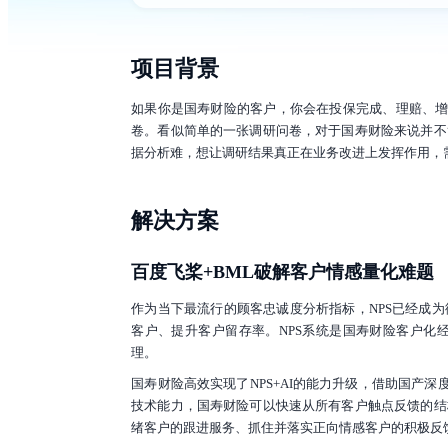
作
与
生
态
开
项目背景
发
者
服
如果你是国寿财险的客户，你会在投保完成、理赔、增值服务等
务
卷。看似简单的一张调研问卷，对于国寿财险来说并不
与
支
据分析难，想让调研结果真正在业务改进上发挥作用，需
持
了
解
智
解决方案
能
云
备
百度飞桨+BML破解客户情感量化难题
案
文
档
作为当下最流行的顾客忠诚度分析指标，NPS已经成
管
客户、提升客户留存率。NPS系统是国寿财险客户化
理
控
理。
制
台
国寿财险高效实现了NPS+AI的能力升级，借助国产深度
技术能力，国寿财险可以快速从所有客户触点反馈的结
绪客户的跟进服务、抓住并落实正向情感客户的积极反