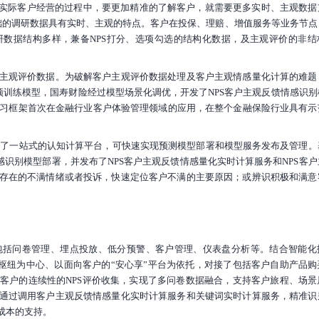
在实际客户经营的过程中，要更加精准的了解客户，就需要更多实时、主观数据
基础的调研数据具有实时、主观的特点。客户在投保、理赔、增值服务等业务节点
数据结构多样，兼备NPS打分、选项勾选的结构化数据，及主观评价的非结
主观评价数据。为破解客户主观评价数据处理及客户主观情感量化计算的难题
感识别预训练模型，国寿财险经过模型场景化调优，开发了NPS客户主观反馈情感识
学习框架首次在金融行业客户体验管理领域的应用，在整个金融保险行业具有示
造了一站式的认知计算平台，可快速实现预测模型部署和模型服务发布及管理。
感识别模型部署，并发布了NPS客户主观反馈情感量化实时计算服务和NPS客户
存在的不满情绪或者投诉，快速定位客户不满的主要原因；或辨识积极和满意
包括问卷管理、埋点投放、低分预警、客户管理、仪表盘分析等。结合智能化
心枢纽为中心、以面向客户的“安心享”平台为依托，对接了包括客户自助产品购
客户的连续性的NPS评价收集，实现了多问卷数据融合，支持客户旅程、场景
通过调用客户主观反馈情感量化实时计算服务和关键词实时计算服务，精准识
成本的支持。