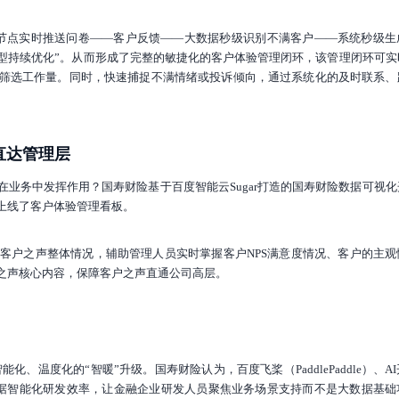
节点实时推送问卷——客户反馈——大数据秒级识别不满客户——系统秒级生
型持续优化”。从而形成了完整的敏捷化的客户体验管理闭环，该管理闭环可实
筛选工作量。同时，快速捕捉不满情绪或投诉倾向，通过系统化的及时联系、
直达管理层
业务中发挥作用？国寿财险基于百度智能云Sugar打造的国寿财险数据可视化
上线了客户体验管理看板。
客户之声整体情况，辅助管理人员实时掌握客户NPS满意度情况、客户的主观
之声核心内容，保障客户之声直通公司高层。
化、温度化的“智暖”升级。国寿财险认为，百度飞桨（PaddlePaddle）、A
了数据智能化研发效率，让金融企业研发人员聚焦业务场景支持而不是大数据基础