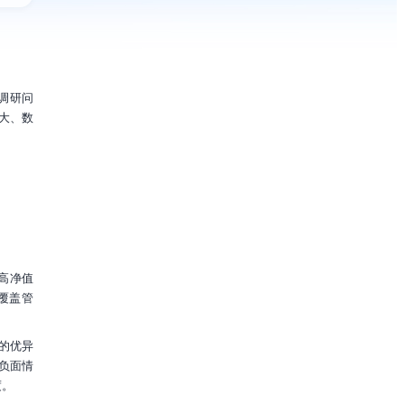
案例咨询
即刻沟通，快速解决您的问题
的调研问
专家咨询
大、数
分享案例
扫一扫
即刻分享精彩案例
复制链接
下载二维码
高净值
覆盖管
面的优异
负面情
度。