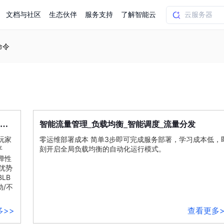
文档与社区
生态伙伴
服务支持
了解智能云
命令
AI应用方案
智慧工业
知一
合作伙伴赋能
学习认证
行业解读
千帆社区
AI赋能
企服推荐
千帆AI加速器
联系我们
新闻动态
元新购券
全栈AI能力赋能应用开发
百度搭子DuMate
择计费模式
署
百度千帆·大模型服务及Agent开发平台
能源行业企
中心
合作伙伴培训
实践案例
线上大模型案例课程
你的超级AI助手 真干活 用搭子
验
域名注册服务
行时
培训认证
行业白皮书
我要建议
最新资讯
端到端语音语言大模型
.9元
.COM域名注册29元起
道
学练考认一站式平台
权威、全面的行业报告解读
产品及服务官方反
百度智能云业内最
负载
均衡
槛部署7x24小时个人超级助手
基于跨模态大模型，体验超拟人对话
智能流量管理_
_智能调度_流量分发
快速搭建企业AI知识库问答平台
客悦智能客服
船舶与海洋
合作伙伴课程中心
千帆杯AI参赛作品
线上产品实操课程
玩家
零运维部署成本 简单3步即可完成服务部署，学习成本低，
益
智能商标注册
课程学习
分析师报告
我要投诉
公告通知
大模型语音合成
law
百度百舸AI算力管理
平
刻开启全局
负载
均衡
的自动化运行模式。
合作伙伴人才认证
线下培育
减6000元
首购275元，多买多省
全场景课程体系
权威机构云市场趋势解读
产品及服务官方投
最新公告通知及时
弹性
云计算服务
大模型升级语音合成，音色更自然
PP-StructureV3
low 编排平台
B优势
飞桨企业赋能
人才认证
LB
限时招募中
建站特惠
多模态基础大模型，去幻觉、逻辑推理和代码能力明显增强
高效文档解析模型，复杂结构和多栏布局文档处理优势显著
大模型文档解析
信息公告
动/不
助手
返利 最高8万元
企业首购SSL证书5折
学习中心
数亿用户验证的企业数字资产管理平台，集智能管理、多人协作、大文件极速传输于一体
18 种格式解析，结构化输出文档关键信息
生态伙伴方案
端到端语音语言大模型
公告通知
线索转化入口
多>>
查看更多>
课程
国内短信套餐包
更强的深度思考能力
考试中心
基于Cross-Attention跨模态语音大模型，体验超拟人对话
看图识万物
船舶与海洋工程大模型解决方案
产品公告与服务动
大模型系列课程一站观看
企业首购限时0.99元起