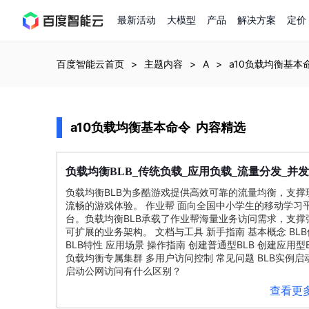
最新活动
大模型
产品
解决方案
定价
查看全部活动
进入千帆大模型平台
百度智能云全部产品
全部解决方案
了解定价
文档与社区
了解合作伙伴体系
进入服务与支持
云智一体3.0
百度智能云首页
主题内容
A
a10负载均衡基本
AI应用与智能体
精选活动
价格计算器
文档
关于合作伙伴
基础服务
市场活动
成为合作伙伴
增值服务-百度智能云
最佳实践
优惠上云
价格详情
开发者资源
新手专享
上云领万
a10负载均衡基本命令
内容精选
百度千帆
精选推荐
精选推荐
自由搭配产品组合，轻松预估成本
了解定价模式，合理选
Hermes Agent应用部
百度千帆·大模型服务及Agent开发平台
我们的伙伴体系
代理销售伙伴
千帆AI应用开发者
以Agent为核心的一站式企业级大模型服务平台
云服务器品类特惠
新客限时体
自助工具
2026 百度AI开发者大会
大模型专家服务
智能中国 | 数字化转型进
DuClaw
行业解决方案
人工智能
云服务器2核4G低至39元/年
企业数字员工9
提供常见使用问题快速解决通道
开启「万物一体」新纪元
提供常见使用问题快速解决通
联合央视聚焦企业数字化转型
负载
均衡
负载
负载
一键部署DuClaw，零门
BLB_传统
_应用
_流量分发_并发流量
通用解决方案
百度伐谋
查询合作伙伴
解决方案销售伙伴
SDK中心
百度千帆
智能应用
负载
均衡
BLB为多酷游戏提供高效可靠的流量
均衡
，支撑
免费试用体验馆
文心大模型
企业专享权
解决方案实践
智能助手
文心 Moment 大会
云专家服务
智能中国 | 标杆案例
云服务器 BCC
10分钟快速部署OpenC
流畅的游戏体验。 作业帮 面向全国中小学生的移动学习
客悦
优秀伙伴展示
技术合作伙伴
API平台
智能体
语音技术
注册并完成实名认证，立即体验热门产品
权益礼包至高可
提供常见使用问题快速解决通道
文心大模型 5.0 正式版上线
一对一定制化支持服务
云智一体赋能千行百业
台。
负载
均衡
BLB承载了作业帮海量业务访问需求，支撑
安全稳定，提供高弹性的
图像技术
文字识别
ERNIE 4.5 Turbo
ERNIE 5.1
可扩展的业务架构。 文档与工具 新手指南
快速搭建与AI Workf
基本
概念 BL
数字员工-营销内容创作
精品案例展示
服务伙伴
示例代码中心
人工智能热销榜
BLB特性 应用场景 操作指南 创建普通型BLB 创建应用型B
云推广大使
工单服务
企业支持计划
搜索能力登顶国内，预训练成本仅为业界6%
百度网盘企业版
人脸与人体
语言与知识
负载
均衡
专属集群 多用户访问控制 常见问题 BLB实例启
搭建私有知识库与AI
新购1元，AI能力引擎量包低至75折
推荐新客下单
数字员工-组件开放平台
7 × 24 小时在线提供服务
复杂业务专属支持
启动公网访问有什么区别？
AI原生应用商店
云市场
新手入门
ERNIE X1 Turbo
DeepSeek-V4
云计算
搭建官网在线客服与
查看更
大模型增值服务上新
免费大模型
云服务器BCC
具备更长的思维链，
结构创新和超高上下文效率、Agent 能力得到专项优化
GPU云服务器
特惠榜单
网站建设
入门指南
计算
存储
工信部教考中心大模型证书6折
入门到进阶，