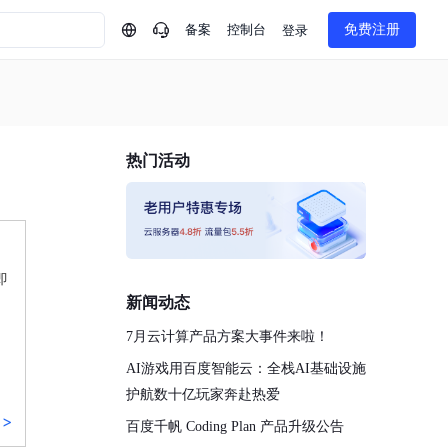
备案
控制台
免费注册
登录
问问AI助手
企业实名认证有什么福利？
如何免费试用百度智
热门活动
方案
智慧政务
模型与应用
一站式企业级大模型服务
热门产品
AI体验中心
Dumate
业管理系统智能化升级
政务智能体的百度搜索解决方案
提供一站式、开箱即用的AI服务
百度搭子DuMate
百度智能云大模型系列课程
云服务器BCC
馈渠道
新动态
你的超级AI助手 真干活 用搭子
500+节免费观看 持续更新
工程大模型解决方案
智慧水务智能体解决方案
Duclaw
即
其他大模型
百度千帆·大模型服务及Agent开发平台
千帆大模型平台
新闻动态
诉渠道
了解
以Agent为核心的一站式企业级大模型服务平台
Deepseek-V4-Flash
7月云计算产品方案大事件来啦！
文本生成模型，通过更小的模型参数与激活规模，提供更为快捷、经济的 API 服务
百度胜算·数据智能平台
AI游戏用百度智能云：全栈AI基础设施
企业实名认证专属权益
大模型专家服务
热门AI能力
基于业务本体驱动的企业数据智能平台
百度智能云千帆AI原生应用商店
护航数十亿玩家奔赴热爱
GLM-5.2
云服务器39元/年起，领万元券包
赋能企业AI原生应用创新
提供一站式、开箱即用的AI服务
>
近千款AI应用，解锁多元体验
文本生成模型，支持 1M 上下文，长程任务执行更稳定、工程规范遵循更可靠
百度千帆 Coding Plan 产品升级公告
百度伐谋
查看详情
查看详情
查看详情
态一站获取