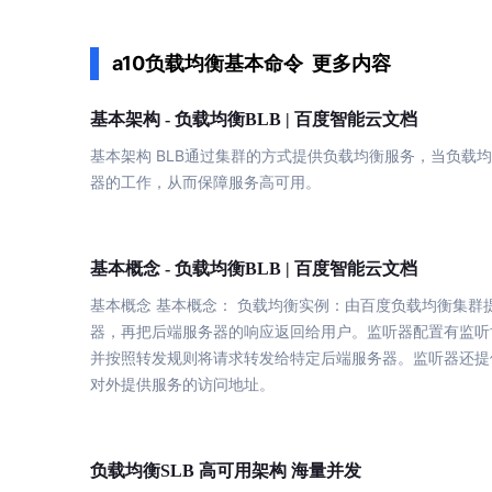
配备GPU的云端服务器
ERNIE X1.1
语音识别
ERNIE 5.0-正式版
网络
数据库
营销服务
安全服务
最佳实践
原生全模态大模型，基础能力全面升级
轻量应用服务器
a10负载均衡基本命令
更多内容
大数据
容器
人脸识别
行业智能
企业应用
PaddleOCR-VL
ERNIE 4.5 Turbo VL
安全
CDN与边缘
文字识别
基本
负载
均衡
架构 -
BLB | 百度智能云文档
全新多模理解模型，图片理解、创作、翻译、代码等能力显著
分析决策
公司服务
管理运维
混合云
对象存储BOS
基本
架构 BLB通过集群的方式提供
负载
均衡
服务，当
负载
均
图像识别
稳定、安全、高效、高可
操作系统
智能办公
人工智能
器的工作，从而保障服务高可用。
ARM云
弹性公网IP
MCP及Agent开发
应用产品
生活休闲
API商城
为用户访问公网提供IP
智能应用
行业应用
MCP组件
基本
负载
均衡
精选Agent
概念 -
BLB | 百度智能云文档
视频云平台
企业服务
百度云手机
聚合优质工具与MCP服务
官方能力直达，快速
基本
概念
基本
概念：
负载
均衡
实例：由百度
负载
均衡
集群
地图服务
器，再把后端服务器的响应返回给用户。监听器配置有监听协议
百度搜索
全能AI助手
并按照转发规则将请求转发给特定后端服务器。监听器还提
25年搜索沉淀，权威高质多模态信源
对外提供服务的访问地址。
百度百科
深度研究Agent
超3000万全行业词条，800万用户共吸纳
负载
均衡
SLB 高可用架构 海量并发
智能生成PPT
百度AI搜索