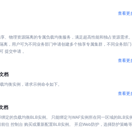
可结合全网实时信息进行智能问答，能力丰富强大
支持自定义导入并官方预置多个子Agent,协同完成复杂 场景任务
查看更
AI云原生与一体机
独享、物理资源隔离的专属
负载
均衡
服务，满足超高性能和独占资源需求
隔离，用户可为不同业务部门申请创建多个独享专属集群，不同业务部门
百度百舸·AI计算平台
可 提交申请 。
销一体化AI应用
大模型训推一体化基础设施，十万卡大规模集群
查看更
原生产品
百度百舸一体机
政务大模型原生产品体系
搭载百舸异构计算平台，提供高效的异构资源管理
云文档
千帆一体机
载
均衡
实例，请求示例
命令
如下。
覆盖全场景的医疗AI生态
搭载千帆大模型工具链平台，内置文心与精选开源大模型
查看更
向量数据库
云文档
户全生命周期营销闭环
VectorDB 纯自研高性能、高性价比、生态丰富且即开即用
择绑定的
负载
均衡
BLB实例。 只能绑定与WAF实例所在同一区域的BLB实
，请前往 控制台 购买或重新配置BLB实例。 开启Web防护，选择防护策略