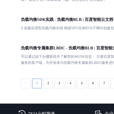
负载
均衡
负载
均衡
SDK实践 -
BLB | 百度智能云文档
2.创建应用型
负载
均衡
实例 根据VPC实例ID与子网ID创建
负
负载
均衡
负载
均衡
专属集群LBDC -
BLB | 百度智
可以通过如下步骤获得并了解您的AK/SK信息： 注册百度智能云账号 创
服务的客户端，为开发者与
负载
均衡
专属集群LBDC服务
1
2
3
4
5
6
7
7*24小时服务
企业