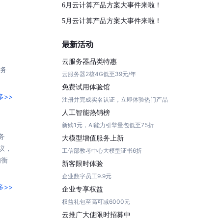
全球领先的可商用自我演化超级智能体
6月云计算产品方案大事件来啦！
kimi-k2.6
dOS生态适配
文本生成模型，同时支持文本、图片与视频输入，思考与非思考模式，对话与 Agent 任务
5月云计算产品方案大事件来啦！
Hogee
企业一站式AI营销应用
Qwen3.5-397B-A17B
最新活动
原生视觉语言模型，具备强大的代码生成与智能体能力，对于各类智能体场景具有良好的泛化性
百度一见视觉智能体平台
云服务器品类特惠
务
识别服务
云边协同、自主进化的视觉智能体平台
云服务器2核4G低至39元/年
免费试用体验馆
秒哒
模型开发
多>>
注册并完成实名认证，立即体验热门产品
无代码应用搭建平台
人工智能热销榜
百度千帆·大模型服务及Agent开发平台
新购1元，AI能力引擎量包低至75折
RedClaw
以Agent为核心的一站式企业级大模型服务平台
务
大模型增值服务上新
万能AI助手，让想法直接发生
议，
工信部教考中心大模型证书6折
百度胜算·数据智能平台
均衡
新客限时体验
基于业务本体驱动的企业数据智能平台
企业数字员工9.9元
零门槛AI开发平台EasyDL
多>>
企业专享权益
零算法基础定制高精度AI模型
权益礼包至高可减6000元
云推广大使限时招募中
全功能AI开发平台BML