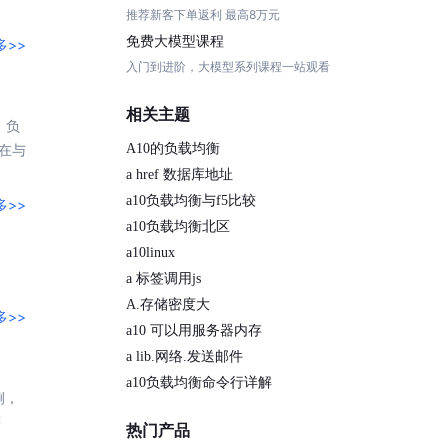
推荐新客下单返利 最高8万元
提供一站式AI开发、训练及推理环境，
免费大模型课程
多>>
入门到进阶，大模型系列课程一站观看
相关主题
。
负
在与
AI安全护栏
A10的负载均衡
多模态大模型的安全围栏，助力企业内容合规
a href 数据库地址
a10负载均衡与f5比较
多>>
MapReduce计算集群服务
a10负载均衡北区
供全托管的Hadoop/Spark计算集群服务，安全可靠
a10linux
a 标签调用js
A.存储密度大
多>>
a10 可以用服务器内存
a lib.网络.发送邮件
a10负载均衡命令行详解
例，
等
热门产品