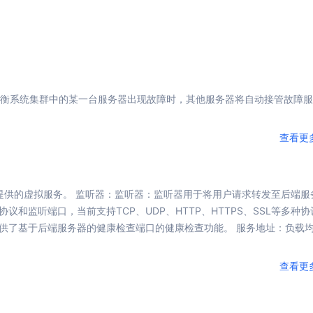
，计算密集型应用专享
视觉+多模态大模型，万物精准识别
大模型语音合成
BaiduLinuxClou
政务智能体的百度搜索解决方案
在事实性、指令遵循、智能体等能力上均有显著提升
音色具备更高的自然度、丰富的情感表达等特点
智能文档分析
能源行业企业管理系统智能化升级解决方案
生态适配指南
提供官网搭建、web应用搭建、云上学习和测试等场景的服务
文心大模型驱动，一站式文档处理
大模型声音复刻
先进、高效的文档解析模型，专为文档元素识别设计
录制5秒音频，即可极速复刻音色
智慧水务智能体解决方案
生态兼容性全景图
文字识别
衡
系统集群中的某一台服务器出现故障时，其他服务器将自动接管故障服
拓展的云存储服务
覆盖多种场景、多种语言的高精度整图文字检测和
图像增强
查看更
地址和公网带宽，增加用户使用弹性
去雾增强放大，重建高清无损图像
Agent开发工具链
大模型声音复刻
体验AI方案
丰富的Agent开发工具、一站式创建
提供的虚拟服务。 监听器：监听器：监听器用于将用户请求转发至后端服
面向企业客户在游戏、营销、直播、办公等场景提供高效稳定的一站式解决方案
基于大模型zero-shot技术，随时随地录制数秒音频
和监听端口，当前支持TCP、UDP、HTTP、HTTPS、SSL等多种协
自主规划Agent
供了基于后端服务器的健康检查端口的健康检查功能。 服务地址：
负载
内置多种AI助手常见能力，深入理解用户意图，智能调度多种MCP工具
自主思考并规划任务，适用于基础或日常的业务流程
工作流Agent
查看更
实时整合文本、图像、PDF等多模态数据，生成高质量结构化报告
严格按照人工编排工作流对话，适用于严谨的业务流程
多智能体协作