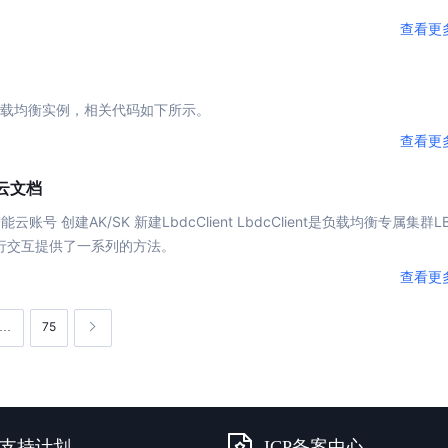
查看更
载
均衡
实例，相关代码如下所示。
查看更
能云文档
建AK/SK 新建LbdcClient LbdcClient是
负载
均衡
专属集群LB
进行交互提供了一系列的方法。
查看更
75
…
支持计划
ICP备案中心