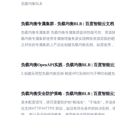
负载
均衡
SLB
智能大纲汇总，文库资源沉淀
负载
均衡
负载
均衡
专属集群 -
BLB | 百度智能云文档
AI原生应用
负载
均衡
专属集群
负载
均衡
专属集群提供性能可控、资源
伐谋
载
均衡
专属集群使用专属物理服务器实现网络资源层面的硬
百度智能云客悦
之对应的专属集群上产品化创建
负载
均衡
实例。如需使用，
全球领先的可商用自我演化超级智能体
大模型驱动的服务营
秒哒
九州·政务大模型
无代码应用搭建平台
构建“1+1+5+∞”
负载
均衡
负载
均衡
OpenAPI实践 -
BLB | 百度智能
百度智能云数字员工
百度智能云灵医
2.创建应用型
负载
均衡
实例 根据VPC实例ID与子网ID创建
负
内容运营等8款数字员工焕新上线！免费体验！
医疗AI大模型，构建
百度一见
百战·数智营销
负载
均衡
负载
均衡
安全防护策略 -
BLB | 百度智能
云边协同、自主进化的视觉智能体平台
赋能合作伙伴打造客
基本
配置填写，填写需要防护的”根域名”、”子域名”，并选
仅支持HTTP/HTTPS 协议，如没有符合条件的BLB实例
级。 默认开启中级策略集，越严格安全防护效果越好。