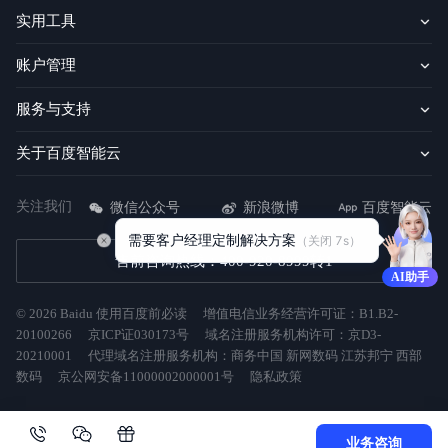
实用工具
账户管理
服务与支持
关于百度智能云
关注我们
微信公众号
新浪微博
百度智能云
需要客户经理定制解决方案
（关闭 
7
s）
售前咨询热线：400-920-8999转1
AI助手
©
2026
Baidu
使用百度前必读
增值电信业务经营许可证：B1.B2-
20100266
京ICP证030173号
域名注册服务机构许可：京D3-
20210001
代理域名注册服务机构：商务中国 新网数码 江苏邦宁 西部
数码
京公网安备11000002000001号
隐私政策
业务咨询