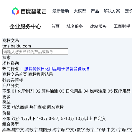
最新活动
大模型
产品
解决方案
定
企业服务中心
首页
域名服务
建站服务
工商财税
商标交易
tms.baidu.com
搜索
求购咨询
热门行业：
服装
餐饮
日化用品
电子设备
音像设备
商标交易首页
商标搜索结果
我要卖商标
产品分类
不限
01 化学制剂
02 颜料油漆
03 日化用品
04 燃料油脂
05 医疗用品
更多
类型
不限
精选商标
热门商标
同名商标
价格
不限
议价
1万以下
1-3万
3-5万
5-10万
10万以上
自定义
组合类型
不限
纯中文
纯数字
纯图形
纯字母
中文+数字
数字+字母
中文+字母
中