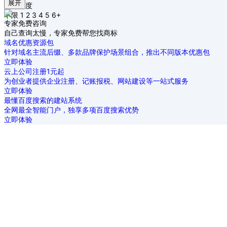
展开
商标长度
不限
1
2
3
4
5
6+
专家免费咨询
自己查询太慢，专家免费帮您找商标
域名优惠资源包
针对域名主流后缀、多款品牌保护场景组合，推出不同版本优惠包
立即体验
云上公司注册1元起
为创业者提供企业注册、记账报税、网站建设等一站式服务
立即体验
最懂百度搜索的建站系统
全网最全智能门户，独享多项百度搜索优势
立即体验