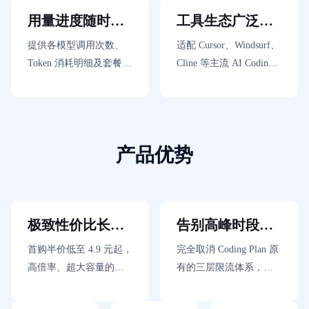
用
现全场景 Token 额度共
验更透明
用量进度随时掌
工具生态广泛兼
商
享
店
控
容
提供各模型调用次数、
适配 Cursor、Windsurf、
企
Token 消耗明细及套餐剩
Cline 等主流 AI Coding
业
服
余额度的实时查看能
工具及 Agent 框架，兼
务
力，让用户精准掌握用
容 OpenAI 与 Anthropic
云
量进度和预算消耗
协议
市
场
合
产品优势
作
与
生
态
开
极致性价比长效
告别高峰时段限
发
省心
流
者
首购半价低至 4.9 元起，
完全取消 Coding Plan 原
服
高倍率、超大容量的
有的三层限流体系，在
务
Token 供给，1000 万
套餐额度范围内按权益
与
支
Token 起步，让用户彻底
稳定使用，高峰时段同