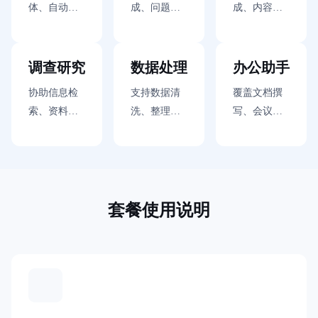
体、自动化
成、问题排
成、内容润
工作流、多
查与文档辅
色与排版优
工具编排
助，帮助研
化，让创作
发团队更顺
从想法到成
调查研究
数据处理
办公助手
畅地推进开
稿更加顺手
协助信息检
支持数据清
覆盖文档撰
发工作
索、资料整
洗、整理分
写、会议纪
理与观点提
析与结果解
要与流程跟
炼，让研究
读，帮助团
进，让日常
过程更清
队更快看清
办公处理更
晰、更聚焦
数据线索
省心
套餐使用说明