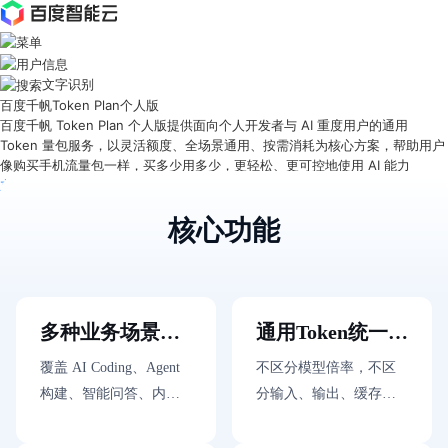
文字识别
百度千帆Token Plan个人版
最
百度千帆 Token Plan 个人版提供面向个人开发者与 AI 重度用户的通用
新
Token 量包服务，以灵活额度、全场景通用、按需消耗为核心方案，帮助用户
活
像购买手机流量包一样，买多少用多少，更轻松、更可控地使用 AI 能力
动
立即购买
产
品
核心功能
解
决
方
案
千
帆
多种业务场景无
通用Token统一抵
社
限制
扣
区
覆盖 AI Coding、Agent
不区分模型倍率，不区
AI
构建、智能问答、内容
分输入、输出、缓存命
原
生成、学习研究等多种
中，统一按 Tokens 消耗
生
应
使用场景，一份订阅实
抵扣，规则更简单、体