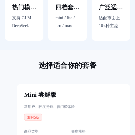
持
放开手脚
样可预期、不掉速
热门模型
四档套餐
广泛适配
了
解
自由切换
灵活选择
多种工具
支持 GLM、
mini / lite /
适配市面上
智
DeepSeek、
pro / max 四
10+种主流
能
云
Kimi 等主流
档可选，覆
AI Coding 工
备
顶尖模型一
盖新手尝
具与 Agent
案
键无缝切
鲜、日常使
框架，无论
文
档
换，无需额
用、高频开
你的工作流
管
选择适合你的套餐
外付费、无
发到重度依
使用哪套工
理
需更换订阅
赖全场景
具，均可无
控
缝接入
制
台
Mini 尝鲜版
新用户、轻度尝鲜、低门槛体验
限时5折
商品类型
额度规格