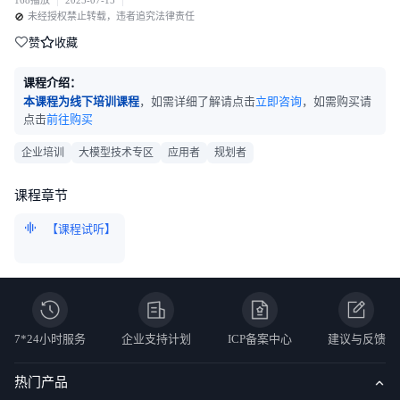
168
播放
2025-07-15
🚫
未经授权禁止转载，违者追究法律责任
赞
收藏
课程介绍：
本课程为线下培训课程
，如需详细了解请点击
立即咨询
，如需购买请
点击
前往购买
企业培训
大模型技术专区
应用者
规划者
课程章节
【课程试听】
7*24小时服务
企业支持计划
ICP备案中心
建议与反馈
热门产品