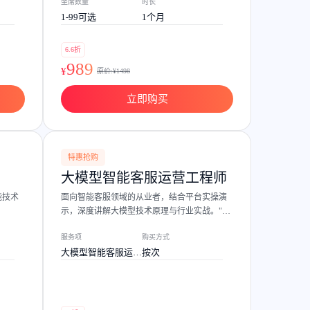
坐席数量
时长
1-99可选
1个月
6.6折
989
¥
原价:¥
1498
立即购买
特惠抢购
大模型智能客服运营工程师
能技术
面向智能客服领域的从业者，结合平台实操演
示，深度讲解大模型技术原理与行业实战。"课
程+考试。
服务项
购买方式
大模型智能客服运营
按次
工程师