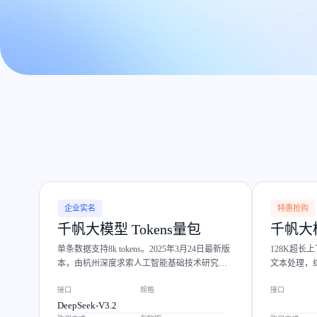
企业实名
特惠抢购
千帆大模型 Tokens量包
千帆大模
单条数据支持8k tokens。2025年3月24日最新版
128K超
本，由杭州深度求索人工智能基础技术研究有
文本处理，
限公司自研的 MoE 模型，在百科知识、数学推
需求。
接口
规格
接口
理等多项任务上优势突出，评测成绩在主流榜
DeepSeek-V3.2
单中位列开源模型榜首。