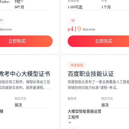
有效期
坐席数量
时长
Turbo-
1亿
6个月
1-99可选
1个月
5件
7折
419
¥
原价:¥
140
原价:¥
598
立即购买
立即购买
特惠抢购
教考中心大模型证书
百度职业技能认证
智能应用工程师，课程标准由工信
百度智能云发布了一套全面覆盖人工智
和百度联合发布，高质量课程，实
领域的岗位能力标准"课程+考试。
购买方式
服务项
购买方式
按次
按次
餐
大模型智能客服运营
工程师