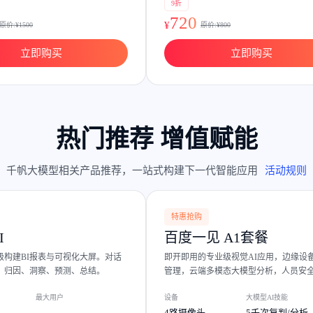
9折
720
¥
原价:¥
1500
原价:¥
800
立即购买
立即购买
热门推荐 增值赋能
千帆大模型相关产品推荐，一站式构建下一代智能应用
活动规则
特惠抢购
I
百度一见 A1套餐
级构建BI报表与可视化大屏。对话
即开即用的专业级视觉AI应用，边缘设
、归因、洞察、预测、总结。
管理，云端多模态大模型分析，人员安
备和环境异常等事件的查看处置。
最大用户
设备
大模型AI技能
4路摄像头
5千次复判/分析