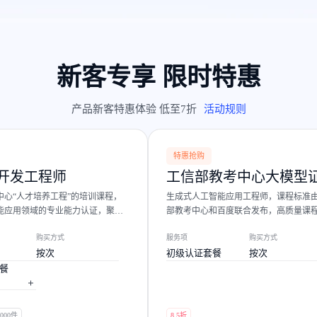
，计算密集型应用专享
视觉+多模态大模型，万物精准识别
大模型语音合成
BaiduLinuxClou
政务智能体的百度搜索解决方案
在事实性、指令遵循、智能体等能力上均有显著提升
音色具备更高的自然度、丰富的情感表达等特点
智能文档分析
能源行业企业管理系统智能化升级解决方案
生态适配指南
提供官网搭建、web应用搭建、云上学习和测试等场景的服务
文心大模型驱动，一站式文档处理
大模型声音复刻
新客专享 限时特惠
先进、高效的文档解析模型，专为文档元素识别设计
录制5秒音频，即可极速复刻音色
智慧水务智能体解决方案
生态兼容性全景图
文字识别
拓展的云存储服务
覆盖多种场景、多种语言的高精度整图文字检测和
产品新客特惠体验 低至7折
活动规则
图像增强
地址和公网带宽，增加用户使用弹性
去雾增强放大，重建高清无损图像
特惠抢购
Agent开发工具链
开发工程师
工信部教考中心大模型
大模型声音复刻
体验AI方案
丰富的Agent开发工具、一站式创建
中心“人才培养工程”的培训课程，
生成式人工智能应用工程师，课程标准
面向企业客户在游戏、营销、直播、办公等场景提供高效稳定的一站式解决方案
基于大模型zero-shot技术，随时随地录制数秒音频
能应用领域的专业能力认证，聚焦
部教考中心和百度联合发布，高质量课
自主规划Agent
的基础理论与实践技能
战派讲师。
内置多种AI助手常见能力，深入理解用户意图，智能调度多种MCP工具
自主思考并规划任务，适用于基础或日常的业务流程
购买方式
服务项
购买方式
按次
初级认证套餐
按次
工作流Agent
餐
实时整合文本、图像、PDF等多模态数据，生成高质量结构化报告
严格按照人工编排工作流对话，适用于严谨的业务流程
多智能体协作
000件
8.5折