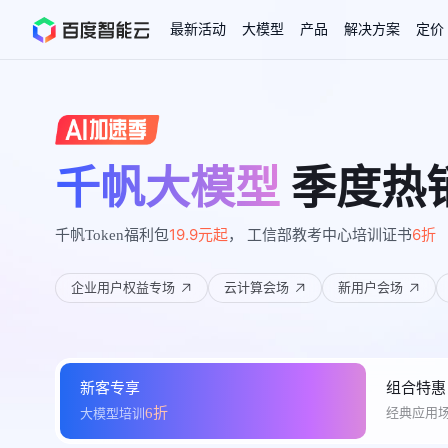
最新活动
大模型
产品
解决方案
定价
查看全部活动
进入千帆大模型平台
百度智能云全部产品
全部解决方案
了解定价
文档与社区
了解合作伙伴体系
进入服务与支持
云智一体3.0
AI应用与智能体
精选活动
价格计算器
文档
关于合作伙伴
基础服务
市场活动
成为合作伙伴
增值服务-百度智能云
最佳实践
优惠上云
价格详情
开发者资源
新手专享
千帆大模型
季度热
上云领万
百度千帆
精选推荐
精选推荐
自由搭配产品组合，轻松预估成本
了解定价模式，合理选
Hermes Agent应用部
百度千帆·大模型服务及Agent开发平台
我们的伙伴体系
代理销售伙伴
千帆AI应用开发者
以Agent为核心的一站式企业级大模型服务平台
云服务器品类特惠
新客限时体
自助工具
2026 百度AI开发者大会
大模型专家服务
智能中国 | 数字化转型进
DuClaw
行业解决方案
19.9元起
6折
人工智能
千帆Token福利包
， 工信部教考中心培训证书
云服务器2核4G低至39元/年
企业数字员工9
提供常见使用问题快速解决通道
开启「万物一体」新纪元
提供常见使用问题快速解决通
联合央视聚焦企业数字化转型
一键部署DuClaw，零门
通用解决方案
百度伐谋
查询合作伙伴
解决方案销售伙伴
SDK中心
百度千帆
智能应用
免费试用体验馆
文心大模型
企业专享权
解决方案实践
企业用户权益专场
云计算会场
新用户会场
智能助手
文心 Moment 大会
云专家服务
智能中国 | 标杆案例
云服务器 BCC
10分钟快速部署OpenC
智能体
客悦
优秀伙伴展示
语音技术
技术合作伙伴
API平台
注册并完成实名认证，立即体验热门产品
权益礼包至高可
提供常见使用问题快速解决通道
文心大模型 5.0 正式版上线
一对一定制化支持服务
云智一体赋能千行百业
安全稳定，提供高弹性的
图像技术
文字识别
ERNIE 4.5 Turbo
ERNIE 5.1
快速搭建与AI Workf
数字员工-营销内容创作
精品案例展示
服务伙伴
示例代码中心
人工智能热销榜
云推广大使
工单服务
企业支持计划
搜索能力登顶国内，预训练成本仅为业界6%
百度网盘企业版
人脸与人体
语言与知识
搭建私有知识库与AI
新购1元，AI能力引擎量包低至75折
推荐新客下单
数字员工-组件开放平台
7 × 24 小时在线提供服务
复杂业务专属支持
新客专享
组合特惠
AI原生应用商店
云市场
新手入门
ERNIE X1 Turbo
DeepSeek-V4
云计算
6折
经典应用
大模型培训
搭建官网在线客服与
大模型增值服务上新
免费大模型
云服务器BCC
具备更长的思维链，
结构创新和超高上下文效率、Agent 能力得到专项优化
GPU云服务器
计算
特惠榜单
存储
网站建设
入门指南
工信部教考中心大模型证书6折
入门到进阶，