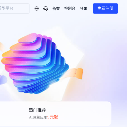
备案
控制台
登录
免费注册
问问AI助手
企业实名认证有什么福利？
如何免费试用百度智
方案
智慧政务
模型与应用
热门产品
一站式企业级大模型服务
AI体验中心
Dumate
业管理系统智能化升级
政务智能体的百度搜索解决方案
提供一站式、开箱即用的AI服务
百度搭子DuMate
百度智能云大模型系列课程
云服务器BCC
馈渠道
新动态
你的超级AI助手 真干活 用搭子
500+节免费观看 持续更新
工程大模型解决方案
智慧水务智能体解决方案
Duclaw
其他大模型
百度千帆·大模型服务及Agent开发平台
千帆大模型平台
诉渠道
了解
以Agent为核心的一站式企业级大模型服务平台
DeepSeek V3.2 Think
文本生成模型，长文本训练和推理效率的大幅提升
百度胜算·数据智能平台
企业实名认证专属权益
大模型专家服务
热门AI能力
基于业务本体驱动的企业数据智能平台
热门推荐
百度智能云千帆AI原生应用商店
GLM-5.2
云服务器39元/年起，领万元券包
赋能企业AI原生应用创新
提供一站式、开箱即用的AI服务
9元起
AI原生应用
近千款AI应用，解锁多元体验
文本生成模型，支持 1M 上下文，长程任务执行更稳定、工程规范遵循更可靠
百度伐谋
查看详情
查看详情
查看详情
态一站获取