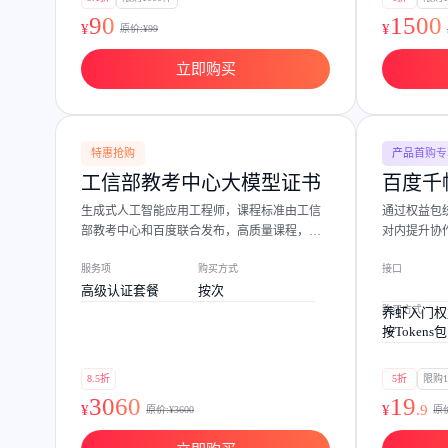
智能大纲汇总，文库资源沉淀
90
1500
¥
¥
原价:¥
99
立即购买
AI原生应用
伐谋
百度智能云客悦
特惠抢购
产品首购专
全球领先的可商用自我演化超级智能体
大模型驱动的服务营
工信部教考中心大模型证书
百度千帆
生成式人工智能应用工程师，课程标准由工信
通过权益包统
秒哒
九州·政务大模型
部教考中心和百度联合发布，高质量课程，实
对内提升协
无代码应用搭建平台
构建“1+1+5+∞”
战派讲师。
服务项
购买方式
接口
百度智能云数字员工
百度智能云灵医
高级认证套餐
按次
内容运营等8款数字员工焕新上线！免费体验！
医疗AI大模型，构建
购买方式
养虾入门权
按Tokens包
百度一见
百战·数智营销
云边协同、自主进化的视觉智能体平台
赋能合作伙伴打造客
8.5折
5折
限购
3060
19
¥
¥
.
9
原价:¥
3600
原价