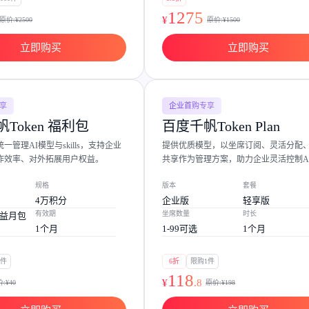
可结合全网实时信息进行智能问答，能力丰富强大
支持自定义导入并官方预置多个子Agent,协同完成复杂 场景任务
1275
¥
原价:¥
2500
原价:¥
1500
立即购买
立即购买
AI云原生与一体机
百度百舸·AI计算平台
享
企业首购专享
销一体化AI应用
大模型训推一体化基础设施，十万卡大规模集群
Token 福利包
百度千帆Token Plan
一管理AI模型与skills，支持企业
提供优质模型，以坐席订阅、灵活分配
原生产品
百度百舸一体机
作效率、对外拓展用户权益。
共享作为管理方案，助力企业灵活控制A
政务大模型原生产品体系
搭载百舸异构计算平台，提供高效的异构资源管理
规格
版本
套餐
千帆一体机
4万积分
企业版
轻享版
覆盖全场景的医疗AI生态
搭载千帆大模型工具链平台，内置文心与精选开源大模型
有效期
坐席数量
时长
益月包
1个月
1-99可选
1个月
向量数据库
户全生命周期营销闭环
VectorDB 纯自研高性能、高性价比、生态丰富且即开即用
1件
6折
限购1件
118
¥
.
8
:¥
40
原价:¥
198