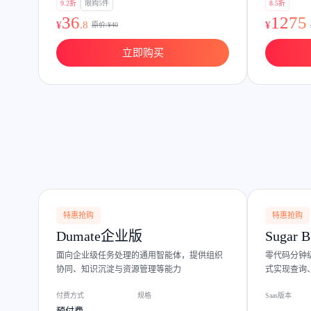
9.2折
限购5件
8.5折
36
1275
¥
.
8
¥
原价:¥
40
立即购买
特惠抢购
特惠抢购
Dumate企业版
Sugar B
面向企业级任务处理的通用智能体，提供组织
零代码分钟
协同、知识沉淀与资源管理等能力
式实现查询
付费方式
规格
Saas版本
预付费