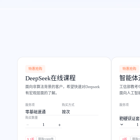
配备GPU的云端服务器
ERNIE X1.1
语音识别
ERNIE 5.0-正式版
网络
数据库
营销服务
安全服务
最佳实践
原生全模态大模型，基础能力全面升级
轻量应用服务器
大数据
容器
人脸识别
行业智能
企业应用
PaddleOCR-VL
ERNIE 4.5 Turbo VL
安全
CDN与边缘
文字识别
全新多模理解模型，图片理解、创作、翻译、代码等能力显著
分析决策
公司服务
管理运维
混合云
对象存储BOS
图像识别
稳定、安全、高效、高可
操作系统
智能办公
人工智能
ARM云
弹性公网IP
MCP及Agent开发
应用产品
生活休闲
API商城
为用户访问公网提供IP
特惠抢购
特惠抢购
智能应用
行业应用
MCP组件
精选Agent
DeepSeek在线课程
智能体
视频云平台
企业服务
百度云手机
聚合优质工具与MCP服务
官方能力直达，快速
面向非算法背景的客户，希望快速对Deepseek
工信部教考
地图服务
有宏观层面的了解。
面向人工智
百度搜索
全能AI助手
智能体开发
25年搜索沉淀，权威高质多模态信源
服务项
购买方式
服务项
零基础速通
按次
百度百科
深度研究Agent
购买数量
购买数量
初级认证套
超3000万全行业词条，800万用户共吸纳
智能生成PPT
百度AI搜索
9.1折
限购1000件
6折
限购1