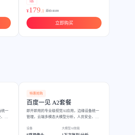
9折
179
¥
.
1
原价:¥
199
立即购买
特惠抢购
百度一见 A2套餐
备统一
即开即用的专业级视觉AI应用，边缘设备统一
全、设
管理，云端多模态大模型分析，人员安全、设
备和环境异常等事件的查看处置。
设备
大模型AI技能
8路摄像头
1万次复判/分析