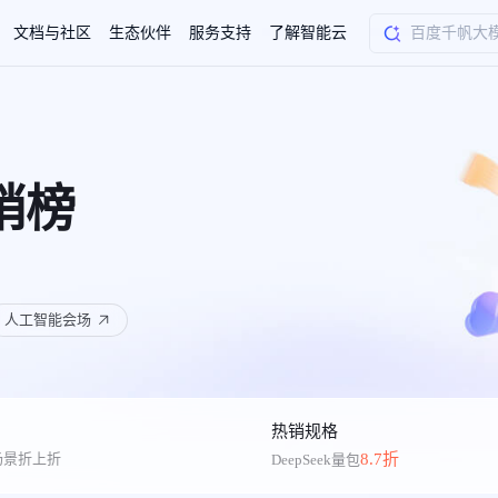
文档与社区
生态伙伴
服务支持
了解智能云
AI应用方案
智慧工业
知一
合作伙伴赋能
学习认证
行业解读
千帆社区
AI赋能
企服推荐
千帆AI加速器
联系我们
新闻动态
销榜
元新购券
全栈AI能力赋能应用开发
百度搭子DuMate
择计费模式
署
百度千帆·大模型服务及Agent开发平台
能源行业企
中心
合作伙伴培训
实践案例
线上大模型案例课程
你的超级AI助手 真干活 用搭子
验
域名注册服务
行时
培训认证
行业白皮书
我要建议
最新资讯
端到端语音语言大模型
.9元
.COM域名注册29元起
道
学练考认一站式平台
权威、全面的行业报告解读
产品及服务官方反
百度智能云业内最
槛部署7x24小时个人超级助手
基于跨模态大模型，体验超拟人对话
快速搭建企业AI知识库问答平台
客悦智能客服
船舶与海洋
合作伙伴课程中心
千帆杯AI参赛作品
线上产品实操课程
益
智能商标注册
人工智能会场
课程学习
分析师报告
我要投诉
公告通知
大模型语音合成
law
百度百舸AI算力管理
合作伙伴人才认证
线下培育
减6000元
首购275元，多买多省
全场景课程体系
权威机构云市场趋势解读
产品及服务官方投
最新公告通知及时
云计算服务
大模型升级语音合成，音色更自然
PP-StructureV3
low 编排平台
飞桨企业赋能
人才认证
限时招募中
建站特惠
多模态基础大模型，去幻觉、逻辑推理和代码能力明显增强
高效文档解析模型，复杂结构和多栏布局文档处理优势显著
大模型文档解析
信息公告
助手
返利 最高8万元
企业首购SSL证书5折
学习中心
数亿用户验证的企业数字资产管理平台，集智能管理、多人协作、大文件极速传输于一体
18 种格式解析，结构化输出文档关键信息
热销规格
生态伙伴方案
端到端语音语言大模型
场景折上折
8.7折
DeepSeek量包
公告通知
线索转化入口
课程
国内短信套餐包
更强的深度思考能力
考试中心
基于Cross-Attention跨模态语音大模型，体验超拟人对话
看图识万物
船舶与海洋工程大模型解决方案
产品公告与服务动
大模型系列课程一站观看
企业首购限时0.99元起