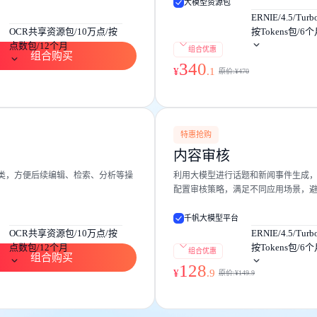
大模型资源包
ERNIE/4.5/Turb
OCR共享资源包/10万点/按
按Tokens包/6
点数包/12个月
组合优惠
组合购买
340
¥
.
1
原价:¥
470
特惠抢购
内容审核
类，方便后续编辑、检索、分析等操
利用大模型进行话题和新闻事件生成，
配置审核策略，满足不同应用场景，
千帆大模型平台
OCR共享资源包/10万点/按
ERNIE/4.5/Turb
点数包/12个月
按Tokens包/6
组合优惠
组合购买
128
¥
.
9
原价:¥
149.9