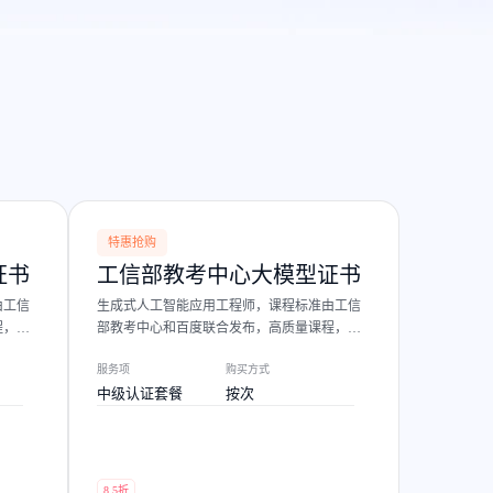
全球领先的可商用自我演化超级智能体
kimi-k2.6
dOS生态适配
文本生成模型，同时支持文本、图片与视频输入，思考与非思考模式，对话与 Agent 任务
Hogee
企业一站式AI营销应用
Qwen3.5-397B-A17B
原生视觉语言模型，具备强大的代码生成与智能体能力，对于各类智能体场景具有良好的泛化性
百度一见视觉智能体平台
识别服务
云边协同、自主进化的视觉智能体平台
秒哒
模型开发
无代码应用搭建平台
特惠抢购
百度千帆·大模型服务及Agent开发平台
证书
工信部教考中心大模型证书
RedClaw
以Agent为核心的一站式企业级大模型服务平台
由工信
生成式人工智能应用工程师，课程标准由工信
万能AI助手，让想法直接发生
程，实
部教考中心和百度联合发布，高质量课程，实
百度胜算·数据智能平台
战派讲师。
基于业务本体驱动的企业数据智能平台
服务项
购买方式
中级认证套餐
按次
零门槛AI开发平台EasyDL
零算法基础定制高精度AI模型
全功能AI开发平台BML
8.5折