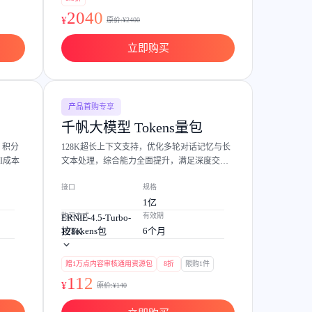
提供一站式AI开发、训练及推理环境，
2040
¥
原价:¥
2400
立即购买
AI安全护栏
产品首购专享
多模态大模型的安全围栏，助力企业内容合规
千帆大模型 Tokens量包
、积分
128K超长上下文支持，优化多轮对话记忆与长
MapReduce计算集群服务
I成本
文本处理，综合能力全面提升，满足深度交互
供全托管的Hadoop/Spark计算集群服务，安全可靠
需求。
接口
规格
1亿
购买方式
有效期
ERNIE-4.5-Turbo-
按Tokens包
6个月
128K
赠1万点内容审核通用资源包
8折
限购1件
112
¥
原价:¥
140