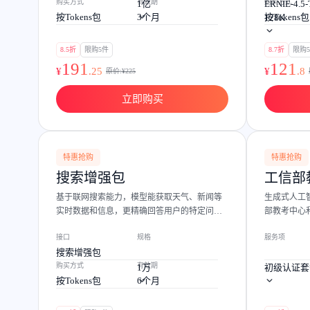
购买方式
有效期
购买方式
1亿
ERNIE-4.5-
按Tokens包
3个月
按Tokens包
128K
8.5折
限购5件
8.7折
限购
191
121
¥
.
25
¥
.
8
原价:¥
225
立即购买
特惠抢购
特惠抢购
搜索增强包
工信部
基于联网搜索能力，模型能获取天气、新闻等
生成式人工
实时数据和信息，更精确回答用户的特定问
部教考中心
题。
战派讲师。
接口
规格
服务项
搜索增强包
购买方式
有效期
1万
初级认证套
按Tokens包
6个月