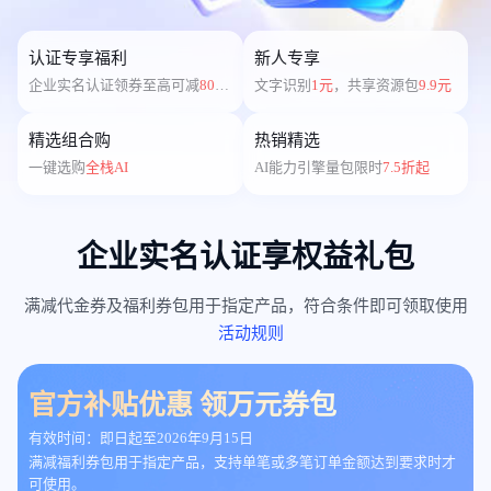
认证专享福利
新人专享
企业实名认证领券至高可减
8000
文字识别
1元
，共享资源包
9.9元
元
精选组合购
热销精选
一键选购
全栈AI
AI能力引擎量包限时
7.5折起
企业实名认证享权益礼包
满减代金券及福利券包用于指定产品，符合条件即可领取使用
活动规则
官方补贴优惠 领万元券包
有效时间：即日起至2026年9月15日
满减福利券包用于指定产品，支持单笔或多笔订单金额达到要求时才
可使用。