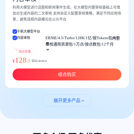
利用大模型进行话题和新闻事件生成，在大模型内置审核基础上可增
加对生成内容的二次审核 支持自定义配置审核策略，满足不同应用场
景，避免违规内容曝光在公众平台
千帆大模型平台
内容审核
ERNIE/4.5/Turbo/128K/1亿/按Tokens包/6个
内容
月
审核通用资源包/1万点/按点数包/12个月
组合优惠
128
¥
.
9
原价:¥
149.9
组合购买
展开更多产品