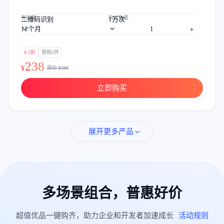
有效期
购买数量
二维码识别
1万次
12个月
8.5折
限购5件
238
¥
原价:¥
280
立即购买
展开更多产品
多场景组合，普惠好价
超值优品一键购齐，助力企业和开发者加速成长
活动规则