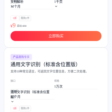
有效期
文档解析
1千页
12个月
1折
限购1件
9
¥
原价:¥
90
立即购买
产品首购专享
通用文字识别（标准含位置版）
支持10种常见语言，可返回文字位置信息，方便二次处理。
接口
规格
1万次
有效期
通用文字识别（标准含位置
12个月
版）
3折
限购1件