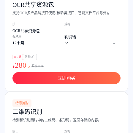
OCR共享资源包
支持OCR多产品跨接口使用(核验类接口、智能文档平台除外)。
接口
规格
OCR共享资源包
有效期
购买数量
10万点
12个月
8.5折
限购5件
280
¥
.
5
原价:¥
330
立即购买
特惠抢购
二维码识别
检测和识别图片中的二维码、条形码，返回存储的内容。
接口
规格