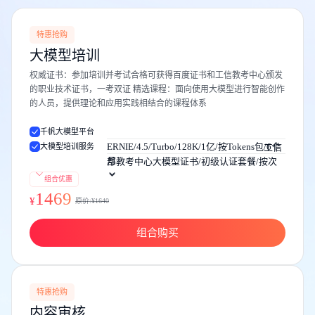
特惠抢购
大模型培训
权威证书：参加培训并考试合格可获得百度证书和工信教考中心颁发
的职业技术证书，一考双证 精选课程：面向使用大模型进行智能创作
的人员，提供理论和应用实践相结合的课程体系
千帆大模型平台
大模型培训服务
ERNIE/4.5/Turbo/128K/1亿/按Tokens包/6个
工信
月
部教考中心大模型证书/初级认证套餐/按次
组合优惠
1469
¥
原价:¥
1640
组合购买
特惠抢购
内容审核