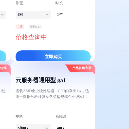
带宽
时长
1M
1年
--折
限购1台
价格查询中
立即购买
购专享
产品首购专享
云服务器通用型 ga1
力进
搭载AMD企业级处理器，CPU内存比1:4，适
用于数据分析计算及各类型规模企业级应用
规格
系统盘
2核8G
40G