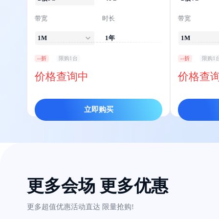
带宽
时长
带宽
1M
1年
1M
--折
限购1台
--折
限购1
价格查询中
价格查
立即购买
更多会场 更多优惠
更多超值优惠活动直达 限量抢购!