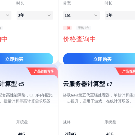
时长
带宽
时长
3年
1M
3年
台
--折
限购1台
询中
价格查询中
立即购买
立即购买
产品首购专享
产品首
算型 c5
云服务器计算型 c7
配套高性能网络，CPU内存配比
搭载Intel第五代至强处理器，单核计算能
析、批量计算等高计算需求场景
一步提升，适用于游戏、在线计算场景。
系统盘
规格
系统盘
40G
2核4G
40G