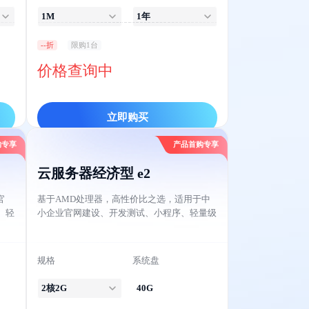
1M
1年
--折
限购1台
价格查询中
立即购买
购专享
产品首购专享
云服务器经济型 e2
官
基于AMD处理器，高性价比之选，适用于中
、轻
小企业官网建设、开发测试、小程序、轻量级
应用等。
规格
系统盘
2核2G
40G