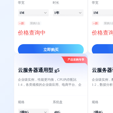
带宽
时长
带宽
1M
1年
1M
--折
限购1台
--折
限购1
价格查询中
价格查
立即购买
产品首购专享
云服务器通用型 g5
云服务器计
企业级实例，性能更均衡，CPU内存配比
企业级实例，
1:4，各类规模的企业级应用、电商平台、企
1:2，数据分
业网站等各类通用场景适用。
适用。
规格
系统盘
规格
2核8G
40G
2核4G