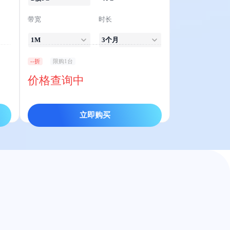
带宽
时长
1M
3个月
--折
限购1台
价格查询中
立即购买